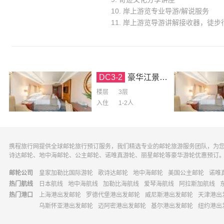
10. 岸上游览专业导游/解说服务
11. 岸上游览导游讲解接收器，徒
DC3-2
豪华江景房-3层（双人房）
楼层
3层
入住
1-2
人
携程旅行网提供全球邮轮旅行预订服务，我们精选专业的邮轮旅游服务团队，为
诗达邮轮、地中海邮轮、公主邮轮、诺唯真游轮、丽星邮轮等豪华游轮优惠预订
邮轮公司
皇家加勒比国际游轮
歌诗达邮轮
地中海邮轮
美国公主邮轮
诺唯
热门航线
日本航线
地中海航线
加勒比海航线
爱琴海航线
阿拉斯加航线
热门港口
上海港出发邮轮
罗德代堡港出发邮轮
威尼斯港出发邮轮
天津港出
乌斯怀亚港出发邮轮
迈阿密港出发邮轮
基尔港出发邮轮
纽约港出