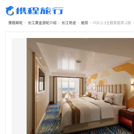
携程邮轮
>
长江黄金游轮
介绍
>
长江奇迹
>
舱房
>
FDC2-3
主题家庭房-2层