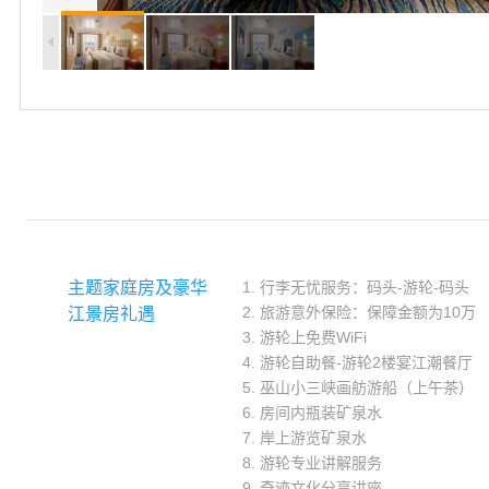
主题家庭房及豪华
1. 行李无忧服务：码头-游轮-码头
2. 旅游意外保险：保障金额为10万
江景房礼遇
3. 游轮上免费WiFi
4. 游轮自助餐-游轮2楼宴江潮餐厅
5. 巫山小三峡画舫游船（上午茶）
6. 房间内瓶装矿泉水
7. 岸上游览矿泉水
8. 游轮专业讲解服务
9. 奇迹文化分享讲座