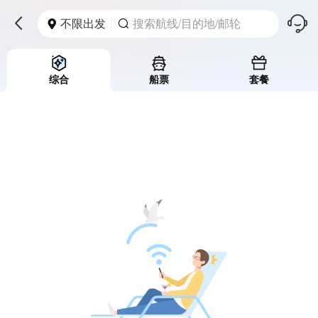
󱪩
不限出发
搜索航线/目的地/邮轮



综合
船票
套餐