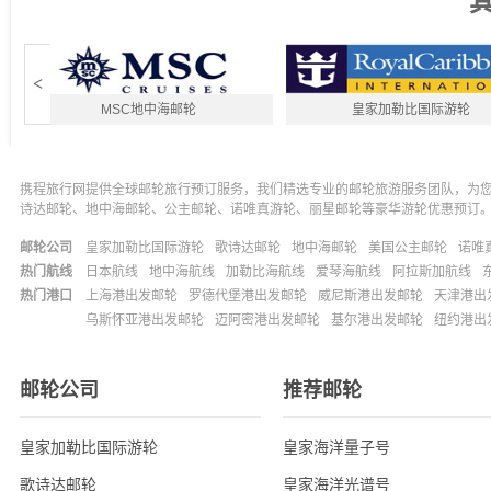
<
MSC地中海邮轮
皇家加勒比国际游轮
携程旅行网提供全球邮轮旅行预订服务，我们精选专业的邮轮旅游服务团队，为
诗达邮轮、地中海邮轮、公主邮轮、诺唯真游轮、丽星邮轮等豪华游轮优惠预订
邮轮公司
皇家加勒比国际游轮
歌诗达邮轮
地中海邮轮
美国公主邮轮
诺唯
热门航线
日本航线
地中海航线
加勒比海航线
爱琴海航线
阿拉斯加航线
热门港口
上海港出发邮轮
罗德代堡港出发邮轮
威尼斯港出发邮轮
天津港出
乌斯怀亚港出发邮轮
迈阿密港出发邮轮
基尔港出发邮轮
纽约港出
邮轮公司
推荐邮轮
皇家加勒比国际游轮
皇家海洋量子号
歌诗达邮轮
皇家海洋光谱号