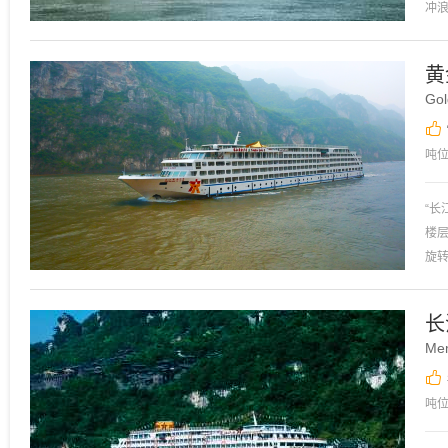
冲
均
立
黄
Gol
吨
船
“
楼
旋
种
长
Mem
吨
船