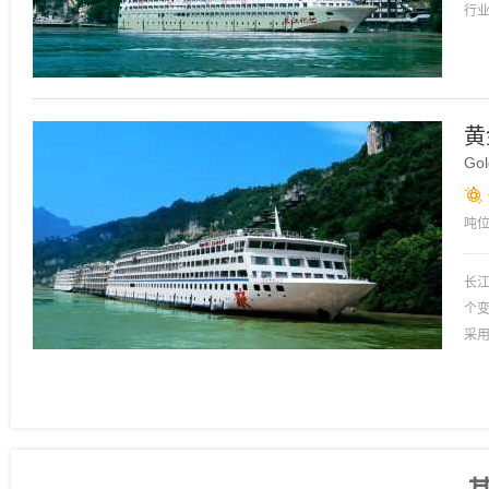
行
黄
Gol
吨
宽
长
个
采
长
了
心