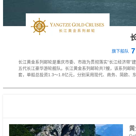
7
旗下船队
长江黄金系列邮轮是重庆市委、市政为贯彻落实“长江经济带”建
五代长江豪华游轮舰队。长江黄金系列邮轮共7艘，该系列邮轮设计长度13
套，单船总投资1.3～1.8亿元，分别采用现代、商务、简欧、
轮通过“内河游轮海洋化”，在硬件设施和功能布局上实现了全
你高尔夫、恒温游泳池等70多项功能元素，还取得了液压升降
过国家五星级游船验收并挂牌。
黄
Gol