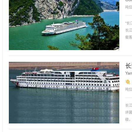
吨
宽
"长
长
载
轮上
游
还
长
Yan
吨
船
长江
评属
级
力