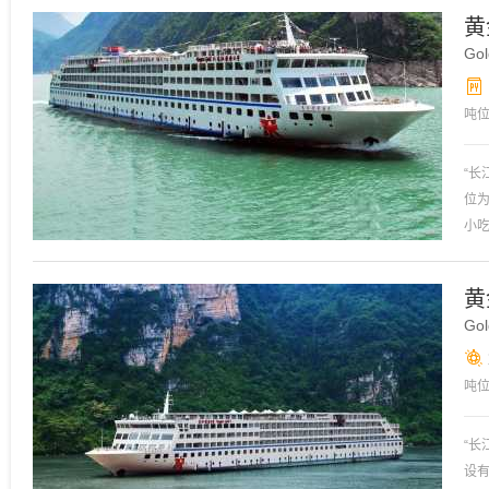
造专
黄
庄
Gol
长
期
新鲜
吨
宽
三
“长
位为
小
直
配有
黄
Gol
吨
宽
“长
设