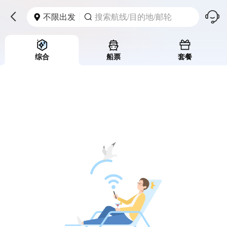
󱪩
不限出发
搜索航线/目的地/邮轮



综合
船票
套餐