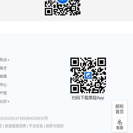
热点
英才
政策
中心
产权
扫码下载携程App
公示
邮轮
首页
10105117481904230015号
号
|
旅游度假资质
|
平台信息
|
资质与规则
客服