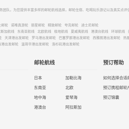
务团队，为您提供丰富多样的邮轮航线选择，邮轮住宿、吃喝玩乐游记以及真实点评
主邮轮
诺唯真游轮
丽星邮轮
精致邮轮
夸克邮轮
迪士尼邮轮
拉斯加航线
东南亚航线
北欧航线
极地航线
夏威夷航线
港澳台航线
环球航线
轮
天津港出发邮轮
罗马港出发邮轮
巴塞罗那港出发邮轮
西雅图港出发邮轮
热
香港出发邮轮
温哥华港出发邮轮
洛杉矶港出发邮轮
邮轮航线
预订帮助
日本
加勒比海
如何选择合适
东南亚
北欧
预订携程邮轮
地中海
爱琴海
预订锦囊
港澳台
阿拉斯加