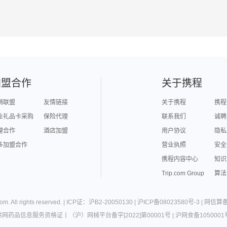
加盟合作
关于携程
销联盟
友情链接
关于携程
携程
业礼品卡采购
保险代理
联系我们
诚聘
理合作
酒店加盟
用户协议
隐私
多加盟合作
营业执照
安全
携程内容中心
知识
Trip.com Group
算法
com
. All rights reserved. |
ICP证：沪B2-20050130
|
沪ICP备08023580号-3
|
网信算备3
联网药品信息服务资格证
丨
（沪）网械平台备字[2022]第00001号
|
沪网食备1050001