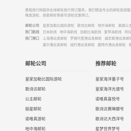
携程旅行网提供全球邮轮旅行预订服务，我们精选专业的邮轮旅游服
唯真游轮、丽星邮轮等豪华游轮优惠预订。
邮轮公司
皇家加勒比国际游轮
歌诗达邮轮
地中海邮轮
美国公
热门航线
日本航线
地中海航线
加勒比海航线
爱琴海航线
阿
热门港口
上海港出发邮轮
罗德代堡港出发邮轮
威尼斯港出发邮
基尔港出发邮轮
纽约港出发邮轮
鹿特丹港出发邮轮
邮轮公司
推荐邮轮
皇家加勒比国际游轮
皇家海洋量子号
歌诗达邮轮
皇家海洋光谱号
公主邮轮
诺唯真喜悦号
丽星邮轮
歌诗达赛琳娜号
诺唯真游轮
歌诗达大西洋号
地中海邮轮
星梦世界梦号