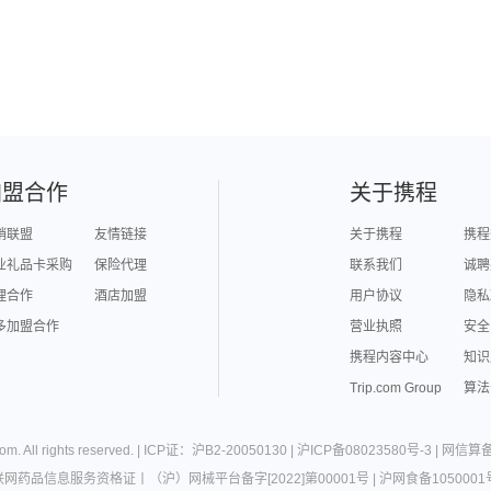
加盟合作
关于携程
销联盟
友情链接
关于携程
携程
业礼品卡采购
保险代理
联系我们
诚聘
理合作
酒店加盟
用户协议
隐私
多加盟合作
营业执照
安全
携程内容中心
知识
Trip.com Group
算法
com
. All rights reserved. |
ICP证：沪B2-20050130
|
沪ICP备08023580号-3
|
网信算备3
联网药品信息服务资格证
丨
（沪）网械平台备字[2022]第00001号
|
沪网食备1050001