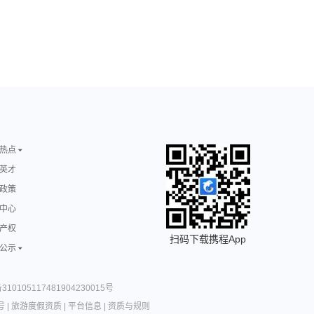
热点
英才
政策
中心
产权
扫码下载携程App
公示
10105117481904230015号
号
|
旅游度假资质
|
平台信息
|
资质与规则