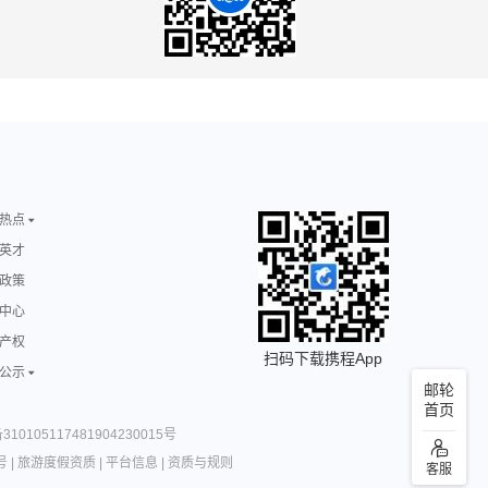
热点
英才
政策
中心
产权
扫码下载携程App
公示
邮轮
首页
10105117481904230015号
号
|
旅游度假资质
|
平台信息
|
资质与规则
客服