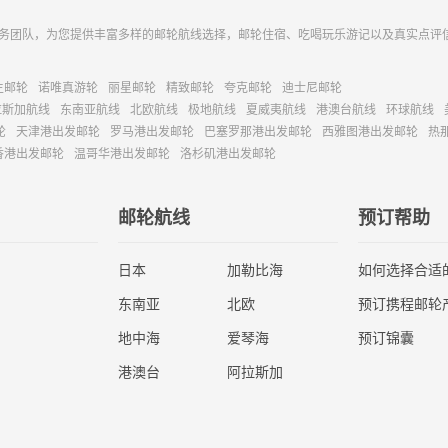
务团队，为您提供丰富多样的邮轮航线选择，邮轮住宿、吃喝玩乐游记以及真实点评
主邮轮
诺唯真游轮
丽星邮轮
精致邮轮
夸克邮轮
迪士尼邮轮
拉斯加航线
东南亚航线
北欧航线
极地航线
夏威夷航线
港澳台航线
环球航线
轮
天津港出发邮轮
罗马港出发邮轮
巴塞罗那港出发邮轮
西雅图港出发邮轮
热
香港出发邮轮
温哥华港出发邮轮
洛杉矶港出发邮轮
邮轮航线
预订帮助
日本
加勒比海
如何选择合适
东南亚
北欧
预订携程邮轮
地中海
爱琴海
预订锦囊
港澳台
阿拉斯加