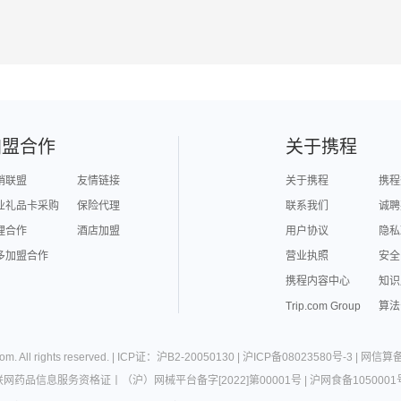
加盟合作
关于携程
销联盟
友情链接
关于携程
携程
业礼品卡采购
保险代理
联系我们
诚聘
理合作
酒店加盟
用户协议
隐私
多加盟合作
营业执照
安全
携程内容中心
知识
Trip.com Group
算法
com
. All rights reserved. |
ICP证：沪B2-20050130
|
沪ICP备08023580号-3
|
网信算备3
联网药品信息服务资格证
丨
（沪）网械平台备字[2022]第00001号
|
沪网食备1050001