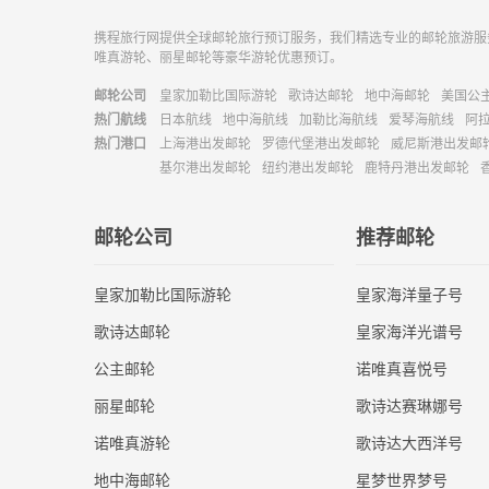
携程旅行网提供全球邮轮旅行预订服务，我们精选专业的邮轮旅游服
唯真游轮、丽星邮轮等豪华游轮优惠预订。
邮轮公司
皇家加勒比国际游轮
歌诗达邮轮
地中海邮轮
美国公
热门航线
日本航线
地中海航线
加勒比海航线
爱琴海航线
阿
热门港口
上海港出发邮轮
罗德代堡港出发邮轮
威尼斯港出发邮
基尔港出发邮轮
纽约港出发邮轮
鹿特丹港出发邮轮
邮轮公司
推荐邮轮
皇家加勒比国际游轮
皇家海洋量子号
歌诗达邮轮
皇家海洋光谱号
公主邮轮
诺唯真喜悦号
丽星邮轮
歌诗达赛琳娜号
诺唯真游轮
歌诗达大西洋号
地中海邮轮
星梦世界梦号