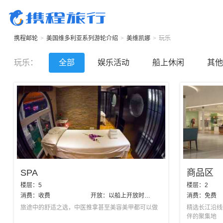
携程邮轮
>
美国维多利亚系列游轮
介绍
>
美维凯娜
>
玩乐
玩乐
：
全部
娱乐活动
船上休闲
其他
SPA
商品区
楼层：
5
楼层：
2
消费：
收费
开放：
以船上开放时间为准
消费：
免费
旅途中的舒适之选，中医推拿甚至美容美甲都可以做
精选长江沿线
伴的聚集地