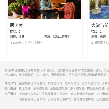
医务室
大堂与前
楼层：
5
楼层：
1
消费：
收费
开放：
以船上开放时间为准
消费：
免费
专业医生可为你问诊把脉
此设施位于1
携程旅行网提供全球邮轮旅行预订服务，我们精选专业的邮轮旅游服务团队，为
诗达邮轮、地中海邮轮、公主邮轮、诺唯真游轮、丽星邮轮等豪华游轮优惠预订
邮轮公司
皇家加勒比国际游轮
歌诗达邮轮
地中海邮轮
美国公主邮轮
诺唯
热门航线
日本航线
地中海航线
加勒比海航线
爱琴海航线
阿拉斯加航线
热门港口
上海港出发邮轮
罗德代堡港出发邮轮
威尼斯港出发邮轮
天津港出
乌斯怀亚港出发邮轮
迈阿密港出发邮轮
基尔港出发邮轮
纽约港出