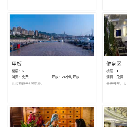
甲板
健身区
楼层：
6
楼层：
1
消费：
免费
开放：
24小时开放
消费：
免费
此设施位于6层甲板。
全天开放，设