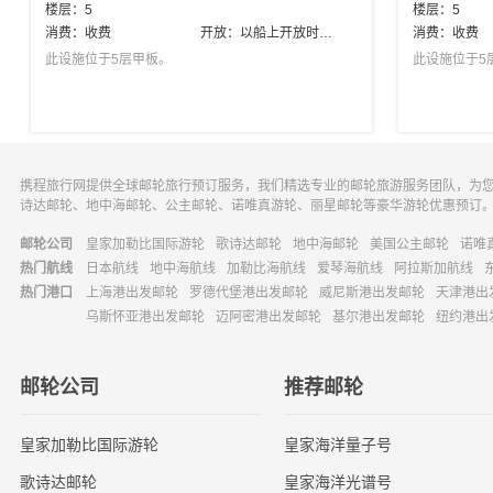
楼层：
5
楼层：
5
消费：
收费
开放：
以船上开放时间为准
消费：
收费
此设施位于5层甲板。
此设施位于5
携程旅行网提供全球邮轮旅行预订服务，我们精选专业的邮轮旅游服务团队，为
诗达邮轮、地中海邮轮、公主邮轮、诺唯真游轮、丽星邮轮等豪华游轮优惠预订
邮轮公司
皇家加勒比国际游轮
歌诗达邮轮
地中海邮轮
美国公主邮轮
诺唯
热门航线
日本航线
地中海航线
加勒比海航线
爱琴海航线
阿拉斯加航线
热门港口
上海港出发邮轮
罗德代堡港出发邮轮
威尼斯港出发邮轮
天津港出
乌斯怀亚港出发邮轮
迈阿密港出发邮轮
基尔港出发邮轮
纽约港出
邮轮公司
推荐邮轮
皇家加勒比国际游轮
皇家海洋量子号
歌诗达邮轮
皇家海洋光谱号