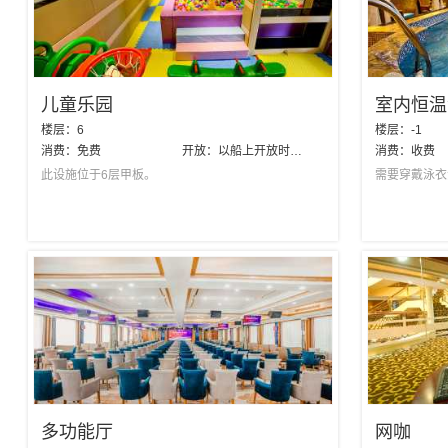
儿童乐园
室内恒温
楼层：
6
楼层：
-1
消费：
免费
开放：
以船上开放时间为准
消费：
收费
此设施位于6层甲板。
需要穿戴泳衣
多功能厅
网咖