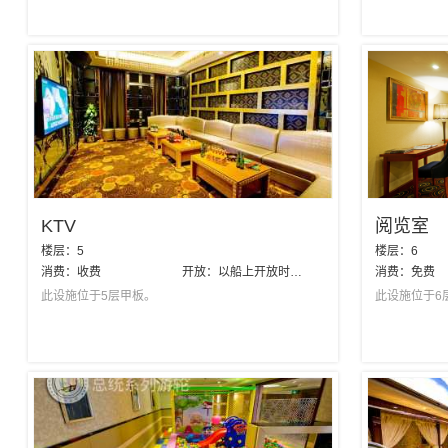
KTV
阅览室
楼层：
5
楼层：
6
消费：
收费
开放：
以船上开放时间为准
消费：
免费
此设施位于5层甲板。
此设施位于6