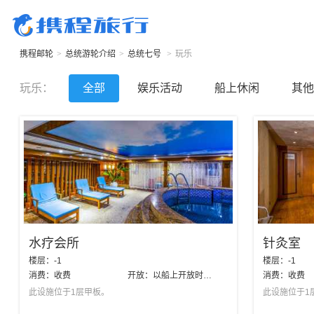
携程邮轮
>
总统游轮
介绍
>
总统七号
>
玩乐
玩乐
：
全部
娱乐活动
船上休闲
其他
水疗会所
针灸室
楼层：
-1
楼层：
-1
消费：
收费
开放：
以船上开放时间为准
消费：
收费
此设施位于1层甲板。
此设施位于1