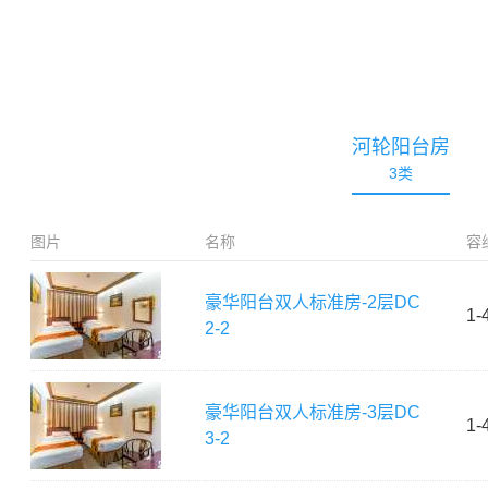
河轮阳台房
3
类
图片
名称
容
豪华阳台双人标准房-2层
DC
1-
2-2
豪华阳台双人标准房-3层
DC
1-
3-2