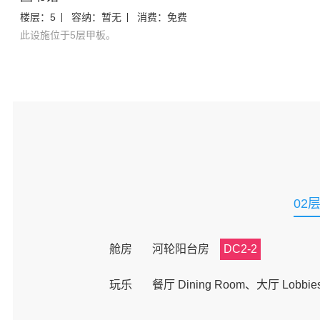
楼层：
5
容纳：
暂无
消费：
免费
此设施位于5层甲板。
02
舱房
河轮阳台房
DC2-2
玩乐
餐厅 Dining Room、大厅 Lobbie