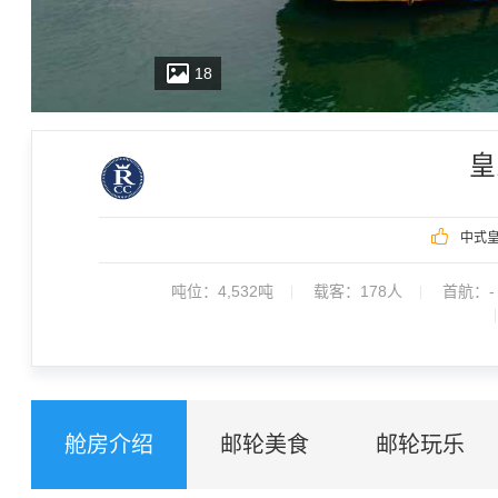
18
皇
皇家盛世号游轮是三峡经济型游轮，如一条出水的蛟龙游弋于奔腾
中式
也是仿膳设计，服务员的服饰和船上丰富多彩的仿古活动更是令人有
吨位：
4,532吨
载客：
178人
首航：-
舱房介绍
邮轮美食
邮轮玩乐