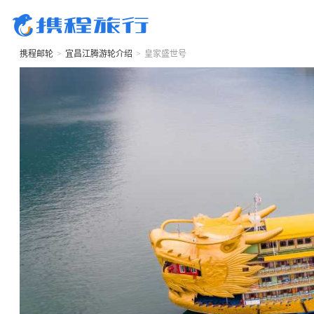
携程邮轮
>
宜昌江腾游轮
介绍
>
皇家盛世号