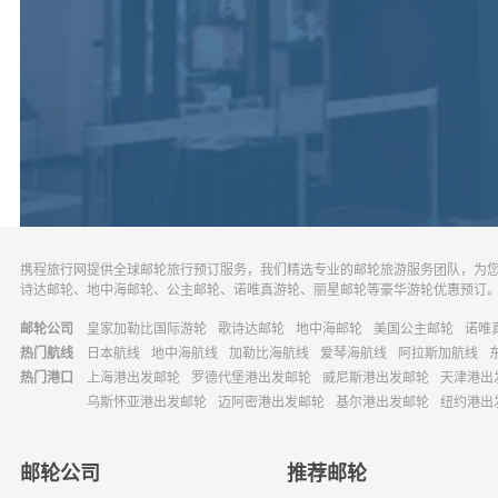
携程旅行网提供全球邮轮旅行预订服务，我们精选专业的邮轮旅游服务团队，为
诗达邮轮、地中海邮轮、公主邮轮、诺唯真游轮、丽星邮轮等豪华游轮优惠预订
邮轮公司
皇家加勒比国际游轮
歌诗达邮轮
地中海邮轮
美国公主邮轮
诺唯
热门航线
日本航线
地中海航线
加勒比海航线
爱琴海航线
阿拉斯加航线
热门港口
上海港出发邮轮
罗德代堡港出发邮轮
威尼斯港出发邮轮
天津港出
乌斯怀亚港出发邮轮
迈阿密港出发邮轮
基尔港出发邮轮
纽约港出
邮轮公司
推荐邮轮