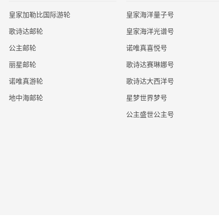
皇家加勒比国际游轮
皇家海洋量子号
歌诗达邮轮
皇家海洋光谱号
公主邮轮
诺唯真喜悦号
丽星邮轮
歌诗达赛琳娜号
诺唯真游轮
歌诗达大西洋号
地中海邮轮
星梦世界梦号
公主盛世公主号