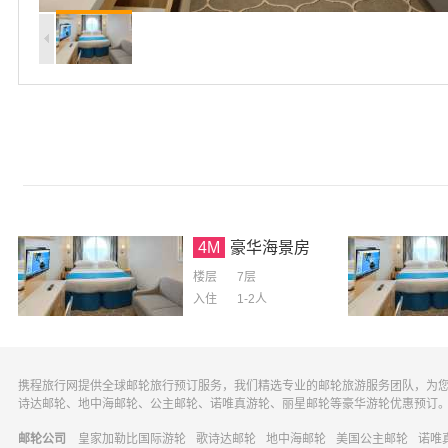
4M
豪华海景房
楼层
7层
入住
1-2
人
携程旅行网提供全球邮轮旅行预订服务，我们精选专业的邮轮旅游服务团队，为
诗达邮轮、地中海邮轮、公主邮轮、诺唯真游轮、丽星邮轮等豪华游轮优惠预订
邮轮公司
皇家加勒比国际游轮
歌诗达邮轮
地中海邮轮
美国公主邮轮
诺唯