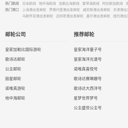
热门航线
日本航线
地中海航线
加勒比海航线
爱琴海航线
阿拉斯加航线
热门港口
上海港出发邮轮
罗德代堡港出发邮轮
威尼斯港出发邮轮
天津港出
乌斯怀亚港出发邮轮
迈阿密港出发邮轮
基尔港出发邮轮
纽约港出
邮轮公司
推荐邮轮
皇家加勒比国际游轮
皇家海洋量子号
歌诗达邮轮
皇家海洋光谱号
公主邮轮
诺唯真喜悦号
丽星邮轮
歌诗达赛琳娜号
诺唯真游轮
歌诗达大西洋号
地中海邮轮
星梦世界梦号
公主盛世公主号