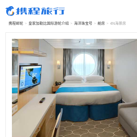
携程邮轮
>
皇家加勒比国际游轮
介绍
>
海洋珠宝号
>
舱房
>
4N
海景房