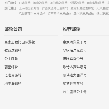
热门航线
日本航线
地中海航线
加勒比海航线
爱琴海航线
阿拉斯加航线
热门港口
上海港出发邮轮
罗德代堡港出发邮轮
威尼斯港出发邮轮
天津港出
乌斯怀亚港出发邮轮
迈阿密港出发邮轮
基尔港出发邮轮
纽约港出
邮轮公司
推荐邮轮
皇家加勒比国际游轮
皇家海洋量子号
歌诗达邮轮
皇家海洋光谱号
公主邮轮
诺唯真喜悦号
丽星邮轮
歌诗达赛琳娜号
诺唯真游轮
歌诗达大西洋号
地中海邮轮
星梦世界梦号
公主盛世公主号