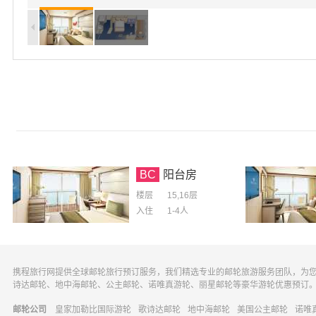
BC
阳台房
楼层
15,16层
入住
1-4
人
携程旅行网提供全球邮轮旅行预订服务，我们精选专业的邮轮旅游服务团队，为
诗达邮轮、地中海邮轮、公主邮轮、诺唯真游轮、丽星邮轮等豪华游轮优惠预订
邮轮公司
皇家加勒比国际游轮
歌诗达邮轮
地中海邮轮
美国公主邮轮
诺唯