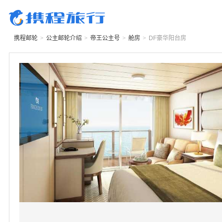
携程邮轮
>
公主邮轮
介绍
>
帝王公主号
>
舱房
>
DF
豪华阳台房