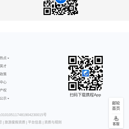
热点
英才
政策
中心
产权
扫码下载携程App
公示
邮轮
首页
10105117481904230015号
号
|
旅游度假资质
|
平台信息
|
资质与规则
客服