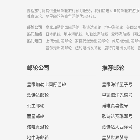
携程旅行网提供全球邮轮旅行预订服务，我们精选专业的邮轮旅游服
唯真游轮、丽星邮轮等豪华游轮优惠预订。
邮轮公司
皇家加勒比国际游轮
歌诗达邮轮
地中海邮轮
美国公
热门航线
日本航线
地中海航线
加勒比海航线
爱琴海航线
阿
热门港口
上海港出发邮轮
罗德代堡港出发邮轮
威尼斯港出发邮
基尔港出发邮轮
纽约港出发邮轮
鹿特丹港出发邮轮
邮轮公司
推荐邮轮
皇家加勒比国际游轮
皇家海洋量子号
歌诗达邮轮
皇家海洋光谱号
公主邮轮
诺唯真喜悦号
丽星邮轮
歌诗达赛琳娜号
诺唯真游轮
歌诗达大西洋号
地中海邮轮
星梦世界梦号