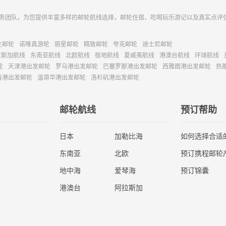
务团队，为您提供丰富多样的邮轮航线选择，邮轮住宿、吃喝玩乐游记以及真实点评
主邮轮
诺唯真游轮
丽星邮轮
精致邮轮
夸克邮轮
迪士尼邮轮
拉斯加航线
东南亚航线
北欧航线
极地航线
夏威夷航线
港澳台航线
环球航线
轮
天津港出发邮轮
罗马港出发邮轮
巴塞罗那港出发邮轮
西雅图港出发邮轮
热
香港出发邮轮
温哥华港出发邮轮
洛杉矶港出发邮轮
邮轮航线
预订帮助
日本
加勒比海
如何选择合适
东南亚
北欧
预订携程邮轮
地中海
爱琴海
预订锦囊
港澳台
阿拉斯加