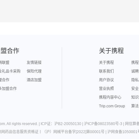
加盟合作
关于携程
销联盟
友情链接
关于携程
携程
业礼品卡采购
保险代理
联系我们
诚聘
理合作
酒店加盟
用户协议
隐私
多加盟合作
营业执照
安全
携程内容中心
知识
Trip.com Group
算法
com
. All rights reserved. |
ICP证：沪B2-20050130
|
沪ICP备08023580号-3
|
网信算备3
联网药品信息服务资格证
丨
（沪）网械平台备字[2022]第00001号
|
沪网食备1050001