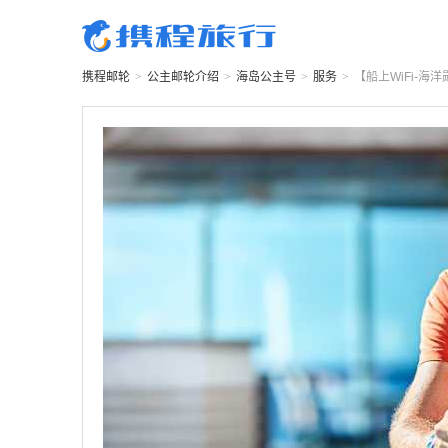
携程邮轮
>
公主邮轮
介绍
>
海岛公主号
>
服务
>
【船上WiFi-海