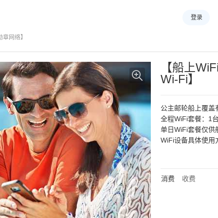
登录
洋勋章网络】
【船上Wi
Wi-Fi】
公主邮轮船上覆盖有
全程WiFi套餐：
单日WiFi套餐仅
WiFi设备具体使
消费
收费