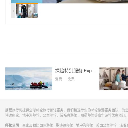
探险特别服务
Expedition
消费
免费
携程旅行网提供全球邮轮旅行预订服务，我们精选专业的邮轮旅游服务团队，为
诗达邮轮、地中海邮轮、公主邮轮、诺唯真游轮、丽星邮轮等豪华游轮优惠预订
邮轮公司
皇家加勒比国际游轮
歌诗达邮轮
地中海邮轮
美国公主邮轮
诺唯