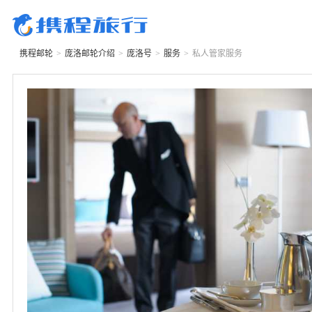
携程邮轮
>
庞洛邮轮
介绍
>
庞洛号
>
服务
>
私人管家服务