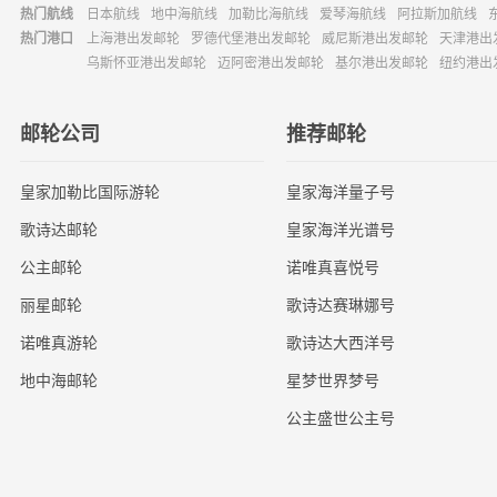
热门航线
日本航线
地中海航线
加勒比海航线
爱琴海航线
阿拉斯加航线
热门港口
上海港出发邮轮
罗德代堡港出发邮轮
威尼斯港出发邮轮
天津港出
乌斯怀亚港出发邮轮
迈阿密港出发邮轮
基尔港出发邮轮
纽约港出
邮轮公司
推荐邮轮
皇家加勒比国际游轮
皇家海洋量子号
歌诗达邮轮
皇家海洋光谱号
公主邮轮
诺唯真喜悦号
丽星邮轮
歌诗达赛琳娜号
诺唯真游轮
歌诗达大西洋号
地中海邮轮
星梦世界梦号
公主盛世公主号