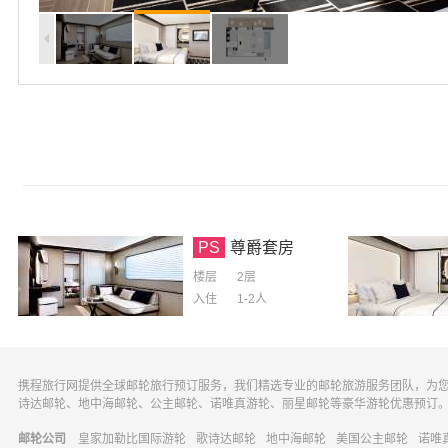
PS
尊爵套房
楼层
2层
入住
1-2
人
携程旅行网提供全球邮轮旅行预订服务，我们精选专业的邮轮旅游服务团队，为
诗达邮轮、地中海邮轮、公主邮轮、诺唯真游轮、丽星邮轮等豪华游轮优惠预订
邮轮公司
皇家加勒比国际游轮
歌诗达邮轮
地中海邮轮
美国公主邮轮
诺唯