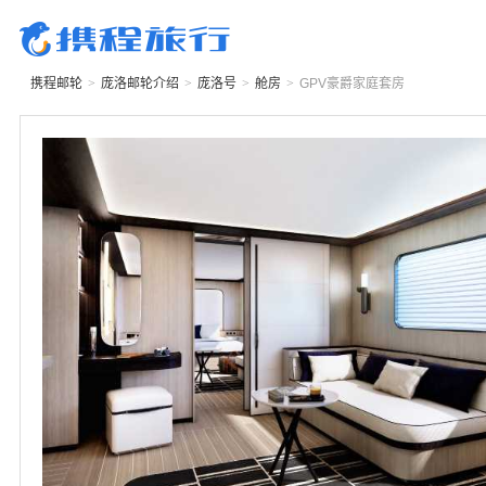
携程邮轮
>
庞洛邮轮
介绍
>
庞洛号
>
舱房
>
GPV
豪爵家庭套房