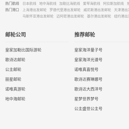
热门航线
日本航线
地中海航线
加勒比海航线
爱琴海航线
阿拉斯加航线
热门港口
上海港出发邮轮
罗德代堡港出发邮轮
威尼斯港出发邮轮
天津港出
乌斯怀亚港出发邮轮
迈阿密港出发邮轮
基尔港出发邮轮
纽约港出
邮轮公司
推荐邮轮
皇家加勒比国际游轮
皇家海洋量子号
歌诗达邮轮
皇家海洋光谱号
公主邮轮
诺唯真喜悦号
丽星邮轮
歌诗达赛琳娜号
诺唯真游轮
歌诗达大西洋号
地中海邮轮
星梦世界梦号
公主盛世公主号