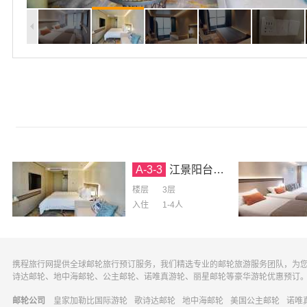
A-3-3
江景阳台豪华标间-3层-第三人无床
楼层
3层
入住
1-4
人
携程旅行网提供全球邮轮旅行预订服务，我们精选专业的邮轮旅游服务团队，为
诗达邮轮、地中海邮轮、公主邮轮、诺唯真游轮、丽星邮轮等豪华游轮优惠预订
邮轮公司
皇家加勒比国际游轮
歌诗达邮轮
地中海邮轮
美国公主邮轮
诺唯