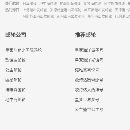
热门航线
日本航线
地中海航线
加勒比海航线
爱琴海航线
阿拉斯加航线
热门港口
上海港出发邮轮
罗德代堡港出发邮轮
威尼斯港出发邮轮
天津港出
乌斯怀亚港出发邮轮
迈阿密港出发邮轮
基尔港出发邮轮
纽约港出
邮轮公司
推荐邮轮
皇家加勒比国际游轮
皇家海洋量子号
歌诗达邮轮
皇家海洋光谱号
公主邮轮
诺唯真喜悦号
丽星邮轮
歌诗达赛琳娜号
诺唯真游轮
歌诗达大西洋号
地中海邮轮
星梦世界梦号
公主盛世公主号