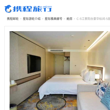
携程邮轮
>
星际游轮
介绍
>
星际雅典娜号
>
舱房
>
C-5
江景阳台豪华标间-5