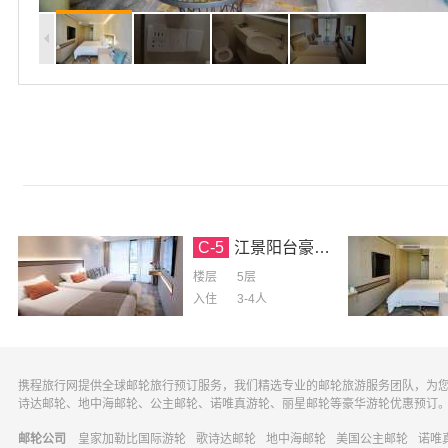
C-5
江景阳台豪华标间-5层-第三人加床
楼层
5层
入住
3-4
人
携程旅行网提供全球邮轮旅行预订服务，我们精选专业的邮轮旅游服务团队，为
诗达邮轮、地中海邮轮、公主邮轮、诺唯真游轮、丽星邮轮等豪华游轮优惠预订
邮轮公司
皇家加勒比国际游轮
歌诗达邮轮
地中海邮轮
美国公主邮轮
诺唯