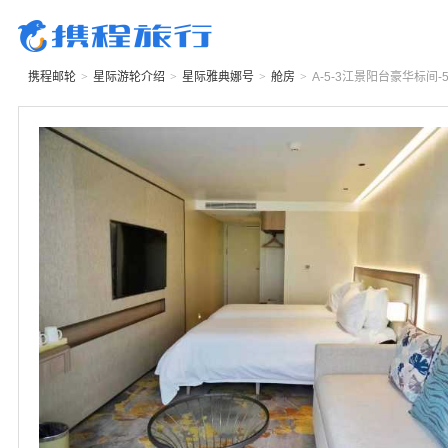
携程邮轮
>
星际游轮
介绍
>
星际雅典娜号
>
舱房
>
A-5-3
江景阳台豪华标间-