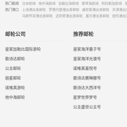
热门航线
日本航线
地中海航线
加勒比海航线
爱琴海航线
阿拉斯加航线
热门港口
上海港出发邮轮
罗德代堡港出发邮轮
威尼斯港出发邮轮
天津港出
乌斯怀亚港出发邮轮
迈阿密港出发邮轮
基尔港出发邮轮
纽约港出
邮轮公司
推荐邮轮
皇家加勒比国际游轮
皇家海洋量子号
歌诗达邮轮
皇家海洋光谱号
公主邮轮
诺唯真喜悦号
丽星邮轮
歌诗达赛琳娜号
诺唯真游轮
歌诗达大西洋号
地中海邮轮
星梦世界梦号
公主盛世公主号