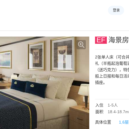
登录
EF
海景房
2张单人床（可合
礼（半瓶起泡葡萄
（送巧克力），特
船上日报和每日活动
插座。
入住
1-5
人
面积
18.4-18.7m
具体位置
1,6层