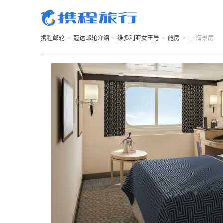
携程邮轮
>
冠达邮轮
介绍
>
维多利亚女王号
>
舱房
>
EF
海景房