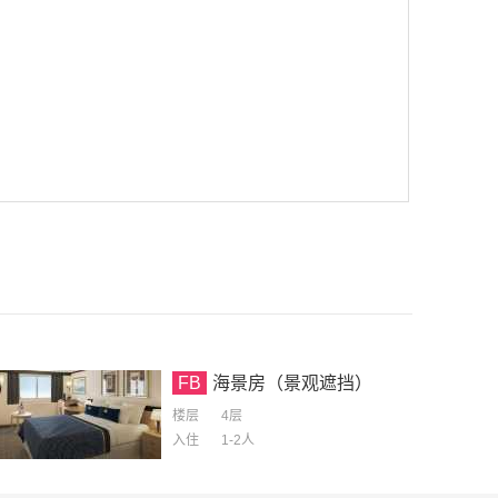
FB
海景房（景观遮挡）
楼层
4层
入住
1-2
人