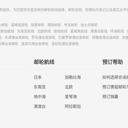
务团队，为您提供丰富多样的邮轮航线选择，邮轮住宿、吃喝玩乐游记以及真实点评
主邮轮
诺唯真游轮
丽星邮轮
精致邮轮
夸克邮轮
迪士尼邮轮
拉斯加航线
东南亚航线
北欧航线
极地航线
夏威夷航线
港澳台航线
环球航线
轮
天津港出发邮轮
罗马港出发邮轮
巴塞罗那港出发邮轮
西雅图港出发邮轮
热
香港出发邮轮
温哥华港出发邮轮
洛杉矶港出发邮轮
邮轮航线
预订帮助
日本
加勒比海
如何选择合适
东南亚
北欧
预订携程邮轮
地中海
爱琴海
预订锦囊
港澳台
阿拉斯加