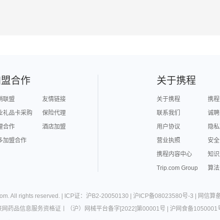
加盟合作
关于携程
销联盟
友情链接
关于携程
携程
业礼品卡采购
保险代理
联系我们
诚聘
理合作
酒店加盟
用户协议
隐私
多加盟合作
营业执照
安全
携程内容中心
知识
Trip.com Group
算法
com
. All rights reserved. |
ICP证：沪B2-20050130
|
沪ICP备08023580号-3
|
网信算备3
联网药品信息服务资格证
丨
（沪）网械平台备字[2022]第00001号
|
沪网食备1050001