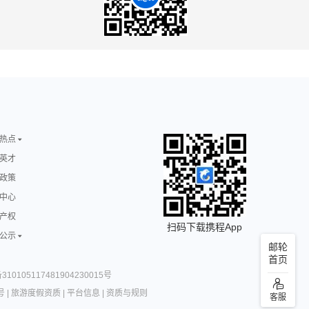
热点
英才
政策
中心
产权
扫码下载携程App
公示
邮轮
首页
10105117481904230015号
号
|
旅游度假资质
|
平台信息
|
资质与规则
客服