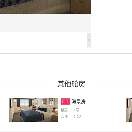
其他
舱房
EB
海景房
楼层
1层
入住
1-2
人