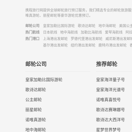
携程旅行网提供全球邮轮旅行预订服务，我们精选专业的邮轮旅游服
唯真游轮、丽星邮轮等豪华游轮优惠预订。
邮轮公司
皇家加勒比国际游轮
歌诗达邮轮
地中海邮轮
美国公
热门航线
日本航线
地中海航线
加勒比海航线
爱琴海航线
阿
热门港口
上海港出发邮轮
罗德代堡港出发邮轮
威尼斯港出发邮
基尔港出发邮轮
纽约港出发邮轮
鹿特丹港出发邮轮
邮轮公司
推荐邮轮
皇家加勒比国际游轮
皇家海洋量子号
歌诗达邮轮
皇家海洋光谱号
公主邮轮
诺唯真喜悦号
丽星邮轮
歌诗达赛琳娜号
诺唯真游轮
歌诗达大西洋号
地中海邮轮
星梦世界梦号