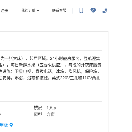
我的订单
联系客服
注册
并为一张大床），起居区域。24小时舱房服务，登船迎宾
酒），每日新鲜水果（应要求供应），每晚的开夜床服务
色设施：卫星电视，直拨电话，冰箱，吹风机，保险箱，
安排，淋浴，浴袍和拖鞋，英式220V三孔和110V两孔
楼层
1,6层
²
窗型
方窗
甲板