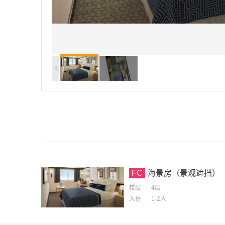
FC
海景房（景观遮挡）
楼层
4层
入住
1-2
人