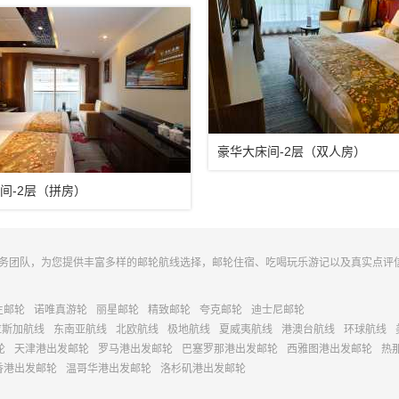
豪华大床间-2层（双人房）
间-2层（拼房）
务团队，为您提供丰富多样的邮轮航线选择，邮轮住宿、吃喝玩乐游记以及真实点评
主邮轮
诺唯真游轮
丽星邮轮
精致邮轮
夸克邮轮
迪士尼邮轮
拉斯加航线
东南亚航线
北欧航线
极地航线
夏威夷航线
港澳台航线
环球航线
轮
天津港出发邮轮
罗马港出发邮轮
巴塞罗那港出发邮轮
西雅图港出发邮轮
热
香港出发邮轮
温哥华港出发邮轮
洛杉矶港出发邮轮