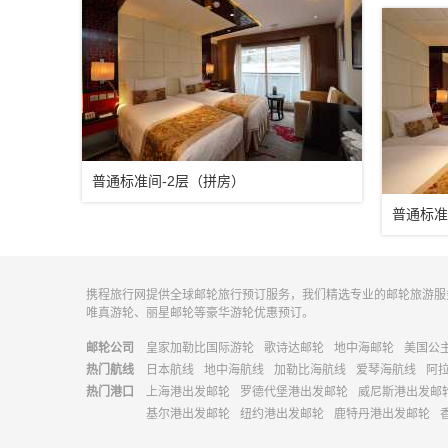
普通标准间-2层（拼房）
普通标准
携程旅行网提供全球邮轮旅行预订服务，我们精选专业的邮轮旅游服
唯真游轮、丽星邮轮等豪华游轮优惠预订。
邮轮公司
皇家加勒比国际游轮
歌诗达邮轮
地中海邮轮
美国公
热门航线
日本航线
地中海航线
加勒比海航线
爱琴海航线
阿
热门港口
上海港出发邮轮
罗德代堡港出发邮轮
威尼斯港出发邮
基尔港出发邮轮
纽约港出发邮轮
鹿特丹港出发邮轮