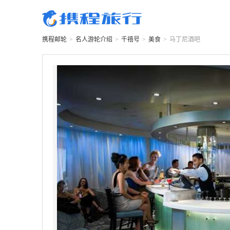
携程邮轮
>
名人游轮
介绍
>
千禧号
>
美食
>
马丁尼酒吧