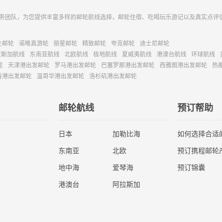
务团队，为您提供丰富多样的邮轮航线选择，邮轮住宿、吃喝玩乐游记以及真实点评
主邮轮
诺唯真游轮
丽星邮轮
精致邮轮
夸克邮轮
迪士尼邮轮
拉斯加航线
东南亚航线
北欧航线
极地航线
夏威夷航线
港澳台航线
环球航线
轮
天津港出发邮轮
罗马港出发邮轮
巴塞罗那港出发邮轮
西雅图港出发邮轮
热
香港出发邮轮
温哥华港出发邮轮
洛杉矶港出发邮轮
邮轮航线
预订帮助
日本
加勒比海
如何选择合适
东南亚
北欧
预订携程邮轮
地中海
爱琴海
预订锦囊
港澳台
阿拉斯加