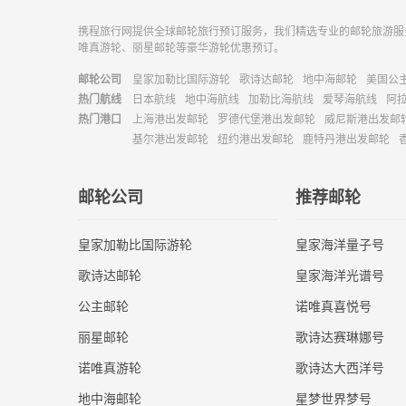
携程旅行网提供全球邮轮旅行预订服务，我们精选专业的邮轮旅游服
唯真游轮、丽星邮轮等豪华游轮优惠预订。
邮轮公司
皇家加勒比国际游轮
歌诗达邮轮
地中海邮轮
美国公
热门航线
日本航线
地中海航线
加勒比海航线
爱琴海航线
阿
热门港口
上海港出发邮轮
罗德代堡港出发邮轮
威尼斯港出发邮
基尔港出发邮轮
纽约港出发邮轮
鹿特丹港出发邮轮
邮轮公司
推荐邮轮
皇家加勒比国际游轮
皇家海洋量子号
歌诗达邮轮
皇家海洋光谱号
公主邮轮
诺唯真喜悦号
丽星邮轮
歌诗达赛琳娜号
诺唯真游轮
歌诗达大西洋号
地中海邮轮
星梦世界梦号