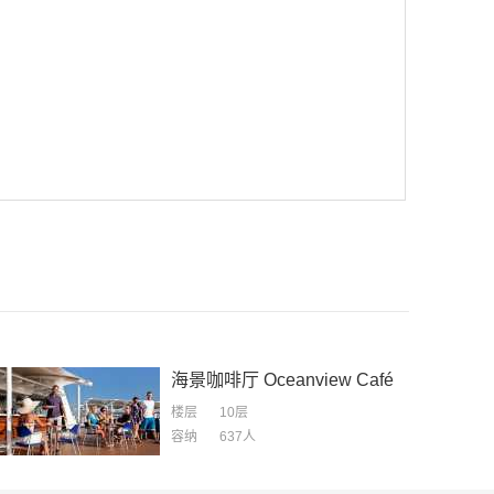
海景咖啡厅
Oceanview Café
楼层
10层
容纳
637
人