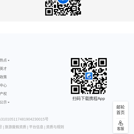
热点
英才
政策
中心
产权
扫码下载携程App
公示
邮轮
首页
10105117481904230015号
号
|
旅游度假资质
|
平台信息
|
资质与规则
客服