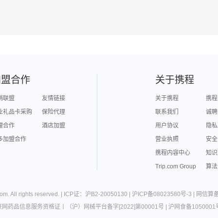
加盟合作
关于携程
销联盟
友情链接
关于携程
携程
业礼品卡采购
保险代理
联系我们
诚聘
理合作
酒店加盟
用户协议
隐私
多加盟合作
营业执照
安全
携程内容中心
知识
Trip.com Group
算法
com
. All rights reserved. |
ICP证：沪B2-20050130
|
沪ICP备08023580号-3
|
网信算备3
联网药品信息服务资格证
丨
（沪）网械平台备字[2022]第00001号
|
沪网食备1050001