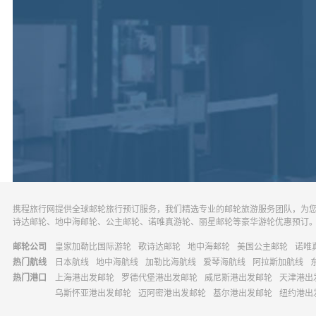
携程旅行网提供全球邮轮旅行预订服务，我们精选专业的邮轮旅游服务团队，为
诗达邮轮、地中海邮轮、公主邮轮、诺唯真游轮、丽星邮轮等豪华游轮优惠预订
邮轮公司
皇家加勒比国际游轮
歌诗达邮轮
地中海邮轮
美国公主邮轮
诺唯
热门航线
日本航线
地中海航线
加勒比海航线
爱琴海航线
阿拉斯加航线
热门港口
上海港出发邮轮
罗德代堡港出发邮轮
威尼斯港出发邮轮
天津港出
乌斯怀亚港出发邮轮
迈阿密港出发邮轮
基尔港出发邮轮
纽约港出