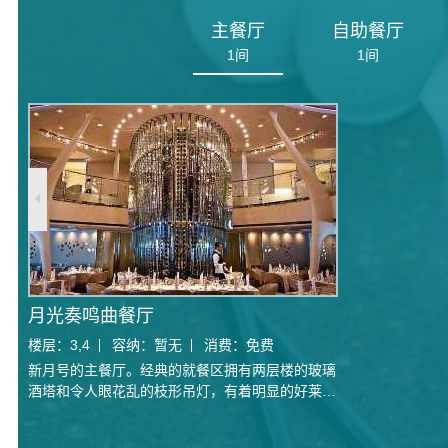
主餐厅
自助餐厅
1
间
1
间
月光奏鸣曲餐厅
楼层：
3,4
容纳：
暂无
消费：
免费
新月号的主餐厅。经典的就餐区拥有两层楼的玻璃
酒塔和令人眼花乱的枝形吊灯，有着明显的好莱坞
氛围。提供美味的世界及欧洲美食，以及名人邮轮
的著名欧洲风格服务。