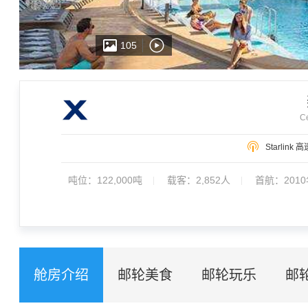
105
Ce
新月号被票选为2019年邮轮评论家大型船类服务奖，快来登船享受假
Starlink
吨位：
122,000吨
载客：
2,852人
首航：2010
舱房介绍
邮轮美食
邮轮玩乐
邮