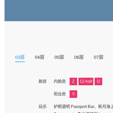
03
层
04
层
05
层
06
层
07
层
舱房
内舱房
Z
12-half
I2
阳台房
X
玩乐
护照酒吧 Passport Bar、新月海上剧