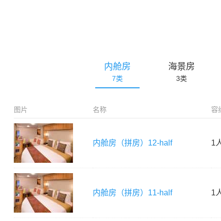
内舱房
海景房
7
类
3
类
图片
名称
容
内舱房（拼房）
12-half
1
内舱房（拼房）
11-half
1