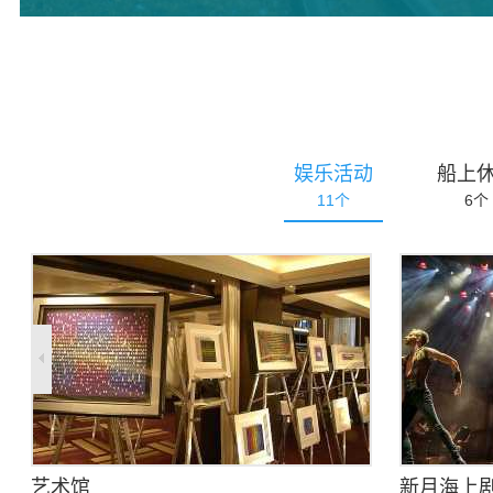
娱乐活动
船上
11
个
6
个
艺术馆
新月海上