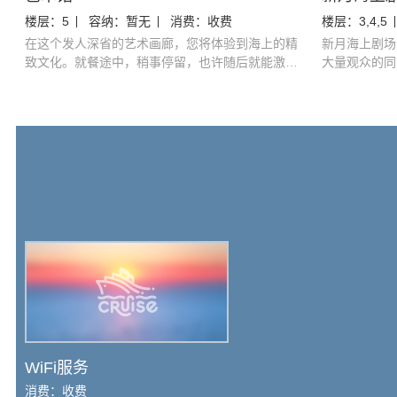
楼层：
5
容纳：
暂无
消费：
收费
楼层：
3,4,5
在这个发人深省的艺术画廊，您将体验到海上的精
新月海上剧场
致文化。就餐途中，稍事停留，也许随后就能激发
大量观众的同
一场精彩的餐桌谈话。餐后路经此处感受精美艺
您带来精彩的
术，就当作是品尝餐后甜点。您甚至可能买到一件
独一无二的纪念品，在旅程后带回家。
WiFi服务
消费：
收费