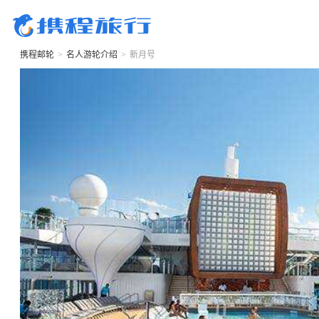
携程邮轮
>
名人游轮
介绍
>
新月号