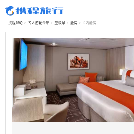
携程邮轮
>
名人游轮
介绍
>
至极号
>
舱房
>
I2
内舱房