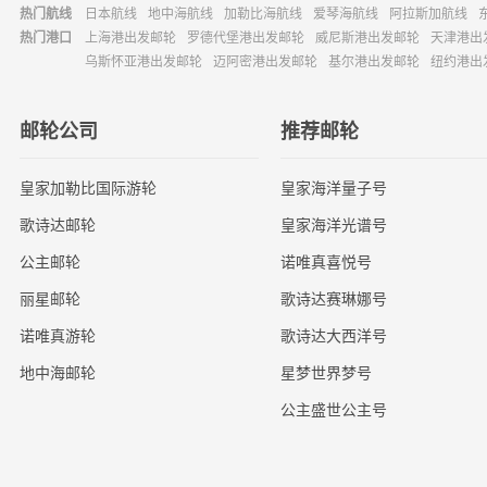
热门航线
日本航线
地中海航线
加勒比海航线
爱琴海航线
阿拉斯加航线
热门港口
上海港出发邮轮
罗德代堡港出发邮轮
威尼斯港出发邮轮
天津港出
乌斯怀亚港出发邮轮
迈阿密港出发邮轮
基尔港出发邮轮
纽约港出
邮轮公司
推荐邮轮
皇家加勒比国际游轮
皇家海洋量子号
歌诗达邮轮
皇家海洋光谱号
公主邮轮
诺唯真喜悦号
丽星邮轮
歌诗达赛琳娜号
诺唯真游轮
歌诗达大西洋号
地中海邮轮
星梦世界梦号
公主盛世公主号