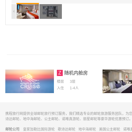
Z
随机内舱房
楼层
3层
入住
1-4
人
携程旅行网提供全球邮轮旅行预订服务，我们精选专业的邮轮旅游服务团队，为
诗达邮轮、地中海邮轮、公主邮轮、诺唯真游轮、丽星邮轮等豪华游轮优惠预订
邮轮公司
皇家加勒比国际游轮
歌诗达邮轮
地中海邮轮
美国公主邮轮
诺唯