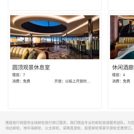
圆顶观景休息室
休闲酒廊
楼层：
7
楼层：
4
消费：
免费
开放：
以船上开放时间为准
消费：
免费
携程旅行网提供全球邮轮旅行预订服务，我们精选专业的邮轮旅游服务团队，为
诗达邮轮、地中海邮轮、公主邮轮、诺唯真游轮、丽星邮轮等豪华游轮优惠预订