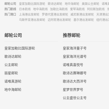
邮轮公司
皇家加勒比国际游轮
歌诗达邮轮
地中海邮轮
美国公主邮轮
诺唯
热门航线
日本航线
地中海航线
加勒比海航线
爱琴海航线
阿拉斯加航线
热门港口
上海港出发邮轮
罗德代堡港出发邮轮
威尼斯港出发邮轮
天津港出
乌斯怀亚港出发邮轮
迈阿密港出发邮轮
基尔港出发邮轮
纽约港出
邮轮公司
推荐邮轮
皇家加勒比国际游轮
皇家海洋量子号
歌诗达邮轮
皇家海洋光谱号
公主邮轮
诺唯真喜悦号
丽星邮轮
歌诗达赛琳娜号
诺唯真游轮
歌诗达大西洋号
地中海邮轮
星梦世界梦号
公主盛世公主号