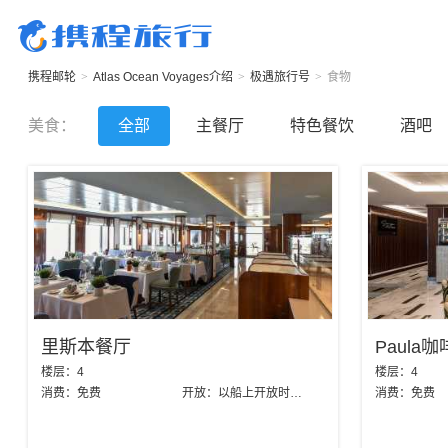
携程邮轮
>
Atlas Ocean Voyages
介绍
>
极遇旅行号
>
食物
美食
：
全部
主餐厅
特色餐饮
酒吧
里斯本餐厅
Paula
楼层：
4
楼层：
4
消费：
免费
开放：
以船上开放时间为准
消费：
免费