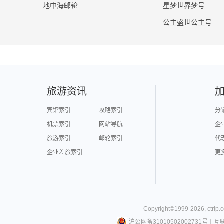
地中海邮轮
星梦世界梦号
公主盛世公主号
旅游资讯
宾馆索引
攻略索引
分
机票索引
网站导航
企
旅游索引
邮轮索引
代
企业差旅索引
更
Copyright©
1999-
2026
,
ctrip.
沪公网备31010502002731号
丨
互