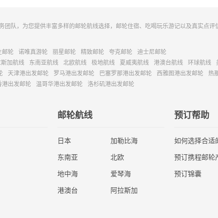
务团队，为您提供丰富多样的邮轮航线选择，邮轮住宿、吃喝玩乐游记以及真实点评
主邮轮
诺唯真游轮
丽星邮轮
精致邮轮
夸克邮轮
迪士尼邮轮
拉斯加航线
东南亚航线
北欧航线
极地航线
夏威夷航线
港澳台航线
环球航线
轮
天津港出发邮轮
罗马港出发邮轮
巴塞罗那港出发邮轮
西雅图港出发邮轮
热
香港出发邮轮
温哥华港出发邮轮
洛杉矶港出发邮轮
邮轮航线
预订帮助
日本
加勒比海
如何选择合适
东南亚
北欧
预订携程邮轮
地中海
爱琴海
预订锦囊
港澳台
阿拉斯加