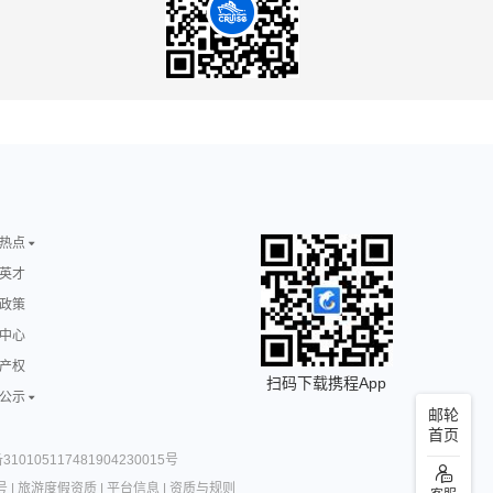
热点
英才
政策
中心
产权
扫码下载携程App
公示
邮轮
首页
10105117481904230015号
号
|
旅游度假资质
|
平台信息
|
资质与规则