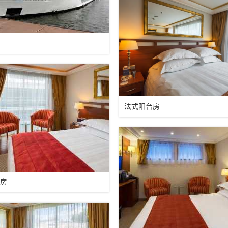
法式阳台房
房