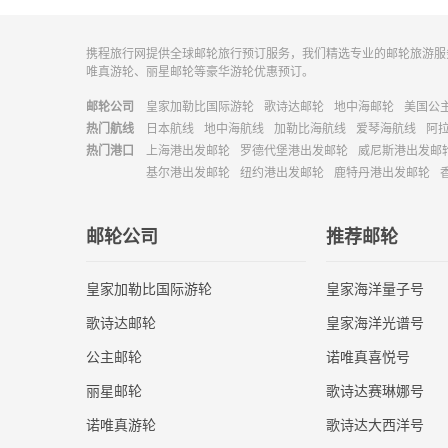
携程旅行网提供全球邮轮旅行预订服务，我们精选专业的邮轮旅游服
唯真游轮、丽星邮轮等豪华游轮优惠预订。
邮轮公司
皇家加勒比国际游轮
歌诗达邮轮
地中海邮轮
美国公
热门航线
日本航线
地中海航线
加勒比海航线
爱琴海航线
阿
热门港口
上海港出发邮轮
罗德代堡港出发邮轮
威尼斯港出发邮
基尔港出发邮轮
纽约港出发邮轮
鹿特丹港出发邮轮
邮轮公司
推荐邮轮
皇家加勒比国际游轮
皇家海洋量子号
歌诗达邮轮
皇家海洋光谱号
公主邮轮
诺唯真喜悦号
丽星邮轮
歌诗达赛琳娜号
诺唯真游轮
歌诗达大西洋号