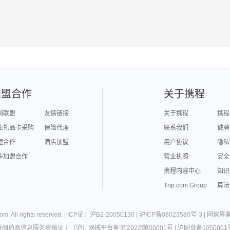
加盟合作
关于携程
销联盟
友情链接
关于携程
携程
业礼品卡采购
保险代理
联系我们
诚聘
理合作
酒店加盟
用户协议
隐私
多加盟合作
营业执照
安全
携程内容中心
知识
Trip.com Group
算法
com
. All rights reserved. |
ICP证：沪B2-20050130
|
沪ICP备08023580号-3
|
网信算备3
联网药品信息服务资格证
丨
（沪）网械平台备字[2022]第00001号
|
沪网食备1050001