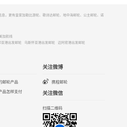
信息，更有皇家加勒比游轮、歌诗达邮轮、地中海邮轮、公主邮轮、诺
美加航线
那亚港出发邮轮
乌斯怀亚港出发邮轮
迈阿密港出发邮轮
关注微博
的邮轮产品
携程邮轮
产品怎样支付
关注微信
扫描二维码