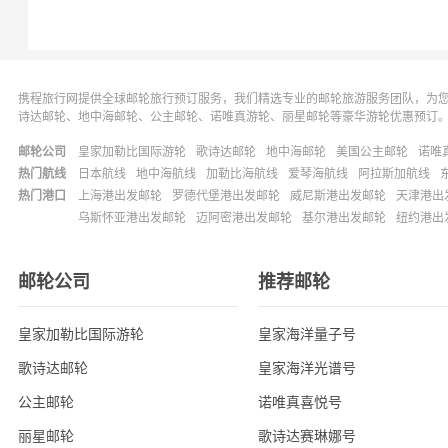
携程旅行网提供全球邮轮旅行预订服务，我们精选专业的邮轮旅游服务团队，为
诗达邮轮、地中海邮轮、公主邮轮、诺唯真游轮、丽星邮轮等豪华游轮优惠预订
邮轮公司
皇家加勒比国际游轮
歌诗达邮轮
地中海邮轮
美国公主邮轮
诺唯
热门航线
日本航线
地中海航线
加勒比海航线
爱琴海航线
阿拉斯加航线
热门港口
上海港出发邮轮
罗德代堡港出发邮轮
威尼斯港出发邮轮
天津港出
乌斯怀亚港出发邮轮
迈阿密港出发邮轮
基尔港出发邮轮
纽约港出
邮轮公司
推荐邮轮
皇家加勒比国际游轮
皇家海洋量子号
歌诗达邮轮
皇家海洋光谱号
公主邮轮
诺唯真喜悦号
丽星邮轮
歌诗达赛琳娜号