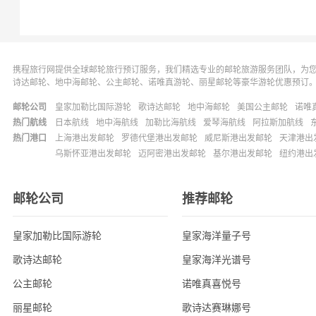
携程旅行网提供全球邮轮旅行预订服务，我们精选专业的邮轮旅游服务团队，为
诗达邮轮、地中海邮轮、公主邮轮、诺唯真游轮、丽星邮轮等豪华游轮优惠预订
邮轮公司
皇家加勒比国际游轮
歌诗达邮轮
地中海邮轮
美国公主邮轮
诺唯
热门航线
日本航线
地中海航线
加勒比海航线
爱琴海航线
阿拉斯加航线
热门港口
上海港出发邮轮
罗德代堡港出发邮轮
威尼斯港出发邮轮
天津港出
乌斯怀亚港出发邮轮
迈阿密港出发邮轮
基尔港出发邮轮
纽约港出
邮轮公司
推荐邮轮
皇家加勒比国际游轮
皇家海洋量子号
歌诗达邮轮
皇家海洋光谱号
公主邮轮
诺唯真喜悦号
丽星邮轮
歌诗达赛琳娜号