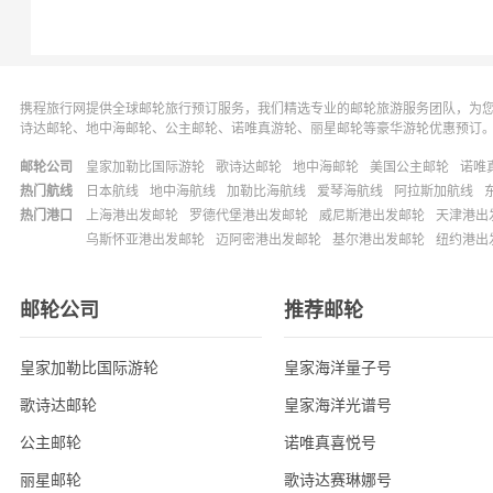
携程旅行网提供全球邮轮旅行预订服务，我们精选专业的邮轮旅游服务团队，为
诗达邮轮、地中海邮轮、公主邮轮、诺唯真游轮、丽星邮轮等豪华游轮优惠预订
邮轮公司
皇家加勒比国际游轮
歌诗达邮轮
地中海邮轮
美国公主邮轮
诺唯
热门航线
日本航线
地中海航线
加勒比海航线
爱琴海航线
阿拉斯加航线
热门港口
上海港出发邮轮
罗德代堡港出发邮轮
威尼斯港出发邮轮
天津港出
乌斯怀亚港出发邮轮
迈阿密港出发邮轮
基尔港出发邮轮
纽约港出
邮轮公司
推荐邮轮
皇家加勒比国际游轮
皇家海洋量子号
歌诗达邮轮
皇家海洋光谱号
公主邮轮
诺唯真喜悦号
丽星邮轮
歌诗达赛琳娜号