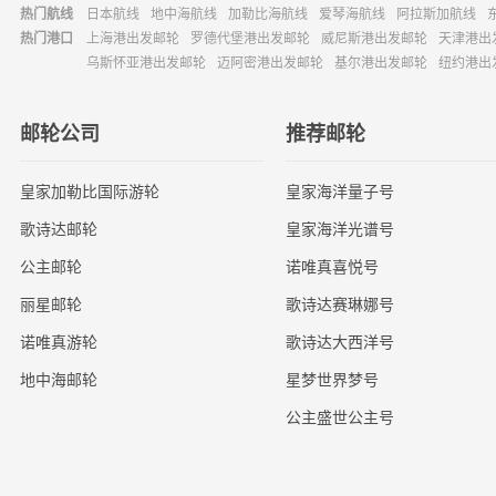
热门航线
日本航线
地中海航线
加勒比海航线
爱琴海航线
阿拉斯加航线
热门港口
上海港出发邮轮
罗德代堡港出发邮轮
威尼斯港出发邮轮
天津港出
乌斯怀亚港出发邮轮
迈阿密港出发邮轮
基尔港出发邮轮
纽约港出
邮轮公司
推荐邮轮
皇家加勒比国际游轮
皇家海洋量子号
歌诗达邮轮
皇家海洋光谱号
公主邮轮
诺唯真喜悦号
丽星邮轮
歌诗达赛琳娜号
诺唯真游轮
歌诗达大西洋号
地中海邮轮
星梦世界梦号
公主盛世公主号