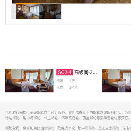
SC2-4
高级间-2层（第三人加床）
楼层
2层
入住
1-4
人
携程旅行网提供全球邮轮旅行预订服务，我们精选专业的邮轮旅游服务团队，为
诗达邮轮、地中海邮轮、公主邮轮、诺唯真游轮、丽星邮轮等豪华游轮优惠预订
邮轮公司
皇家加勒比国际游轮
歌诗达邮轮
地中海邮轮
美国公主邮轮
诺唯