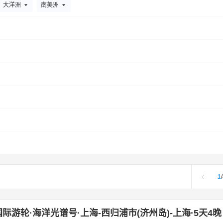
克拉玛依
库车
库尔勒
兰州
泸州
拉萨
林芝
临沧
临汾
大洋洲
南美洲
梅州
芒市
南京
宁波
南昌
南宁
南通
南充
南阳
攀枝
圳
厦门
石家庄
沈阳
苏州
三亚
邵阳
上饶
韶关
三明
通辽
唐山
武汉
无锡
乌鲁木齐
威海
温州
乌海
文山市
双版纳
襄阳
锡林浩特
忻州
香港
烟台
运城
延吉
榆林
春
伊宁市
岳阳
永州
重庆
长沙
长春
珠海
郑州
长治
斯特丹
阿利坎特
安科纳
阿尔勒
奥斯陆
安塔利亚
巴尔的摩
比雷埃夫斯
布达佩斯
巴里
巴勒莫
巴塞尔
布林迪西
波尔多
代根多夫
东京
法兰西堡
费城
福塔雷萨
佛罗伦萨
格拉斯哥
杰克逊维尔
旧金山
基尔
久尔久
戛纳
金边
卡纳维拉尔角
科
1
/
尔堡
拉罗马纳
劳托卡
罗安达
里约热内卢
罗马
里斯本
鹿特
ca del Guiniguada
迈阿密
Marigot
墨尔本
蒙得维的亚
马赛
际游轮·海洋光谱号·上海-西归浦市(济州岛)-上海·5天4晚
那不勒斯
尼斯
努克
Port Canaveral
皮特尔角城
帕皮提
帕尔马