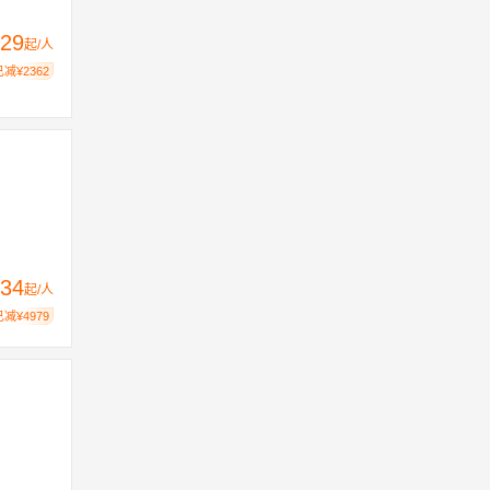
29
起/人
已减¥2362
34
起/人
已减¥4979