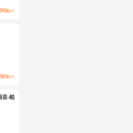
99
起/人
90
起/人
西亚-帕