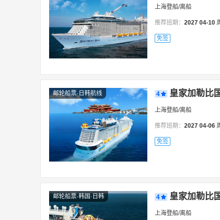
上海登船/离船
圣迭戈
圣胡安
苏赫奈泉
圣保罗
推荐班期：
2027
04-10
特罗姆瑟
温哥华
乌斯怀亚
威尼斯
免签
皇家加勒比国
邮轮船票·日韩航线
4
上海登船/离船
推荐班期：
2027
04-06
免签
皇家加勒比国
邮轮船票·韩国·日韩
4
上海登船/离船