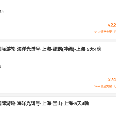
萨尔瓦多
圣克里斯托巴尔岛
萨沃纳
圣克鲁斯-德特内里费
塞维利亚
周六
瓦莱塔
瓦伦西亚
新奥尔良
西雅图
悉尼
新加坡
熊本市
伊
22
¥
3/4人低至免票
际游轮·海洋光谱号·上海-那霸(冲绳)-上海·5天4晚
周二
24
¥
3/4人低至免票
际游轮·海洋光谱号·上海-釜山-上海·5天4晚