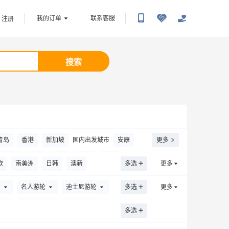
我的订单
联系客服
注册
搜索
青岛
香港
新加坡
国内出发城市
安康
更多
彦淖尔
巴中
常州
成都
常德
欧
南美洲
日韩
澳新
多选
更多
迪庆
恩施土家族苗族自治州
鄂尔多斯
中东
北极
环球
轮
名人游轮
迪士尼游轮
多选
更多
尔滨
呼和浩特
海口
呼伦贝尔
菏泽
轮
大洋邮轮
星瀚邮轮
多选
佳木斯
济宁
嘉峪关
锦州
荆州
ditions
世纪游轮