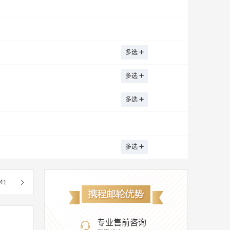
澜沧
洛阳
连云港
柳州
丽江
花
普洱
青岛
秦皇岛
齐齐哈尔
十堰
太原
天津
台州
腾冲
多选
武夷山
潍坊
芜湖
乌兰浩特
梧州
多选
义乌
银川
延安
玉林
盐城
舟山
张家界
湛江
昭通
中卫
多选
布里奇顿
巴拿马城
波士顿
布里斯班
波尔图
巴生港
达喀尔
多选
哥本哈根
霍尼亚拉
汉堡
横滨
隆
开普敦
卡萨布兰卡
卡塔赫纳
41
丹
拉斯帕尔马斯
勒阿弗尔
兰萨罗特岛
马拉加
墨西拿
马拉加省
马六甲
专业售前咨询
马洛卡
奇维塔韦基亚
热那亚
仁川