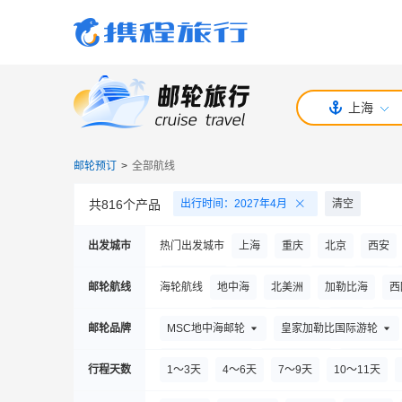
上海
邮轮预订
>
全部航线
共
816
个产品
出行时间
：
2027年4月
清空
出发城市
热门出发城市
上海
重庆
北京
西安
阿克苏地区
阿勒泰地区
安庆
鞍山
邮轮航线
海轮航线
地中海
北美洲
加勒比海
西
赤峰
朝阳
沧源
池州
承德
郴
阿拉斯加
东南亚
非洲
新加
邮轮品牌
MSC地中海邮轮
皇家加勒比国际游轮
福州
佛山
抚远
阜阳
广州
贵
河轮航线
欧洲河轮
亚洲河轮
三峡河轮
阿玛河轮邮轮
庞洛邮轮
银海游轮
行程天数
1～3天
4～6天
7～9天
10～11天
汉中
邯郸
黑河
哈密
和田市
丽思卡尔顿邮轮
天鹅探索邮轮
精钻