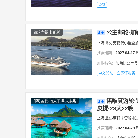
免签
公主邮轮·加
邮轮套餐·长航线
4
上海出发-劳德代尔堡登
推荐班期：
2027
04-17
班期特色：
加勒比公主号
中文领队
含签证服务
诺唯真游轮·
邮轮套餐·南太平洋·大溪地
3
皮提·23天22晚
上海出发-劳托卡登船-帕
推荐班期：
2027
04-29