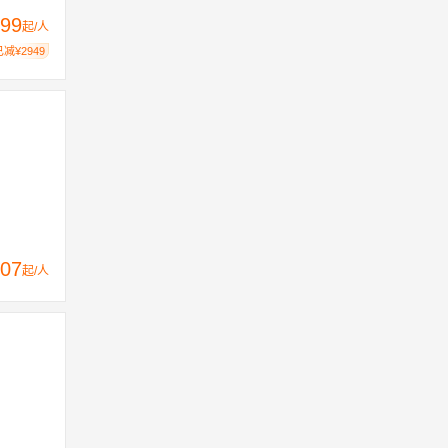
99
起/人
已减¥2949
07
起/人