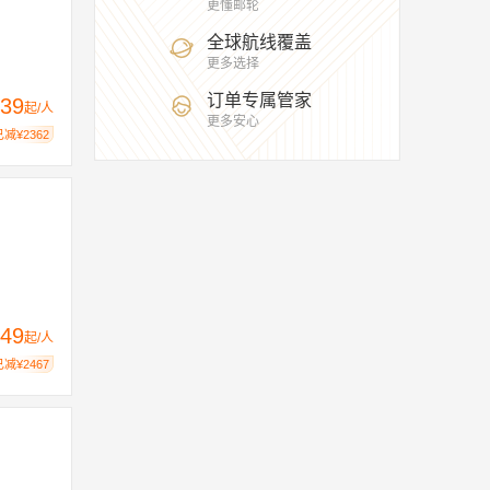
更懂邮轮
索龙
坦帕
檀香山
特马
塔拉戈纳
全球航线覆盖
更多选择
塔雅伊
雅典
伊斯坦布尔
长滩
订单专属管家
39
起/人
更多安心
已减¥2362
49
起/人
已减¥2467