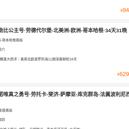
94
¥
勒比公主号·劳德代尔堡-北美洲-欧洲-哥本哈根·34天31晚
船-哥本哈根离船
周六
横渡大西洋｜美英北欧波罗的海11国深度邮轮34天
629
¥
诺唯真之勇号·劳托卡-斐济-萨摩亚-库克群岛-法属波利尼
皮提离船
周四