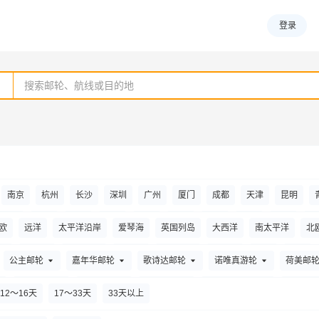
登录
南京
杭州
长沙
深圳
广州
厦门
成都
天津
昆明
安阳
北京
包头
白城
百色
北海
保山
博乐
白山
巴
欧
远洋
太平洋沿岸
爱琴海
英国列岛
大西洋
南太平洋
北
州
大连
东莞
敦煌
达州
大同
丹东
大庆
东营
大理市
坡
夏威夷
海上巡游
大溪地
中国内地
港澳台
南极
韩国
公主邮轮
嘉年华邮轮
歌诗达邮轮
诺唯真游轮
荷美邮
阳
格尔木
甘孜县
广元
赣州
固原
桂林
杭州
合肥
哈
星梦邮轮
世邦邮轮
冠达邮轮
意铂奢华邮轮
维京游
12～16天
17～33天
33天以上
衡阳
惠州
淮安
济南
鸡西
晋江
九江
景德镇
井冈山市
游轮
翡翠河轮
丽晶七海邮轮
阿瓦隆河轮
Oceanwide Expe