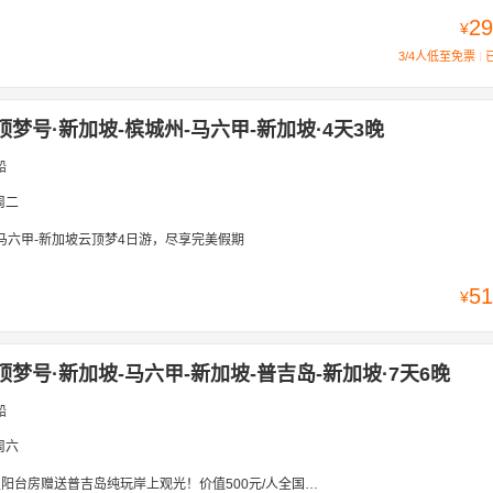
29
¥
3/4人低至免票
顶梦号·新加坡-槟城州-马六甲-新加坡·4天3晚
船
周二
-马六甲-新加坡云顶梦4日游，尽享完美假期
51
¥
顶梦号·新加坡-马六甲-新加坡-普吉岛-新加坡·7天6晚
船
周六
上观光！价值500元/人全国起止 | 免签 | 新加坡登船-五星云顶梦+四钻酒店-【新加坡-马六甲-普吉岛-新加坡7天6晚】高性价比省心半自由行