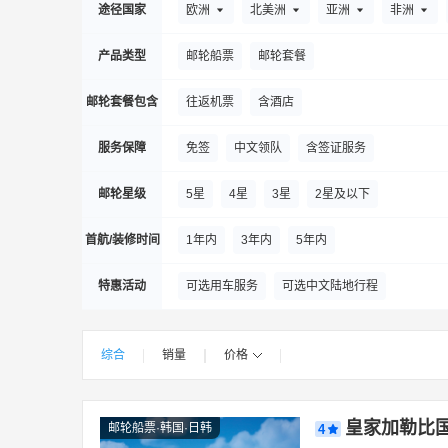
嘉兴
九寨沟
揭阳
昆明
喀什市
途径国家
欧洲
北美洲
亚洲
非洲
维珍邮轮
临沂
吕梁
绵阳
满洲里
漠河
产品类型
邮轮船票
邮轮套餐
泉州
衢州
琼海
日照
上海
深
邮轮套餐包含
往返机票
含酒店
图木舒克
铜仁
吐鲁番
塔城地区
服务保障
免签
中文领队
含签证服务
西安
西宁
西昌
徐州
兴义
西
营口
扬州
宜宾
宜昌
伊春
宜
邮轮星级
5星
4星
3星
2星及以下
遵义
张掖
国外出发城市
奥克兰
阿姆
首航/装修时间
1年内
3年内
5年内
布宜诺斯艾利斯
巴尔特拉岛
巴塞罗那
特惠活动
可选用车服务
可选中文陆地行程
多瑙河畔菲尔斯霍芬
多佛尔
的里雅斯特
胡志明市
加尔维斯顿
加尔维斯顿县
综合
销量
价格
|
|
|
|
卡利亚里
卡塔赫纳
库萨达斯
劳德代
拉纳卡
Las Palmas de Gran Canaria - Cuen
皇家加勒比国
邮轮船票·韩国·日韩
4
马米勒斯
纽约
诺福克
南安普敦