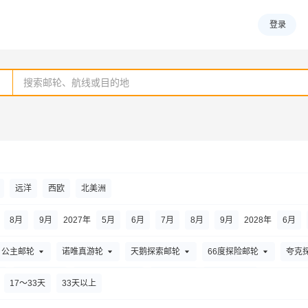
登录
远洋
西欧
北美洲
8
月
9
月
2027年
5
月
6
月
7
月
8
月
9
月
2028年
6
月
公主邮轮
诺唯真游轮
天鹅探索邮轮
66度探险邮轮
夸克
精钻游轮
丽晶七海邮轮
Scenic
名人游轮
17～33天
33天以上