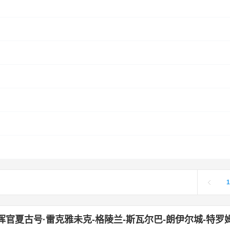
1
挥官夏古号·雷克雅未克-格陵兰-斯瓦尔巴-朗伊尔城-特罗