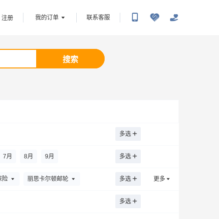
我的订单
联系客服
注册
搜索
多选
7
月
8
月
9
月
多选
探险
丽思卡尔顿邮轮
多选
更多
多选