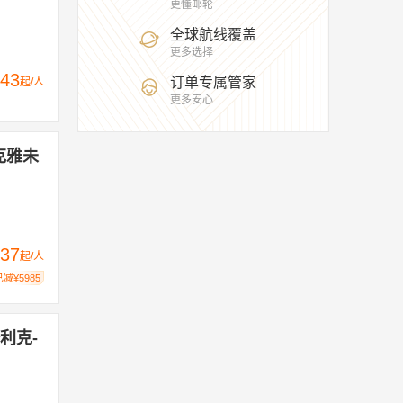
更懂邮轮
全球航线覆盖
更多选择
43
订单专属管家
起/人
更多安心
克雅未
37
起/人
已减¥5985
利克-