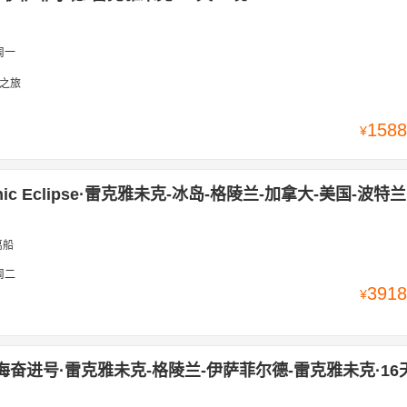
周一
之旅
1588
¥
cenic Eclipse·雷克雅未克-冰岛-格陵兰-加拿大-美国-波特兰
离船
周二
3918
¥
海奋进号·雷克雅未克-格陵兰-伊萨菲尔德-雷克雅未克·16