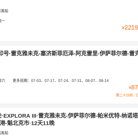
瑟离船
周一
2219
¥
印号·雷克雅未克-塞济斯菲厄泽-阿克雷里-伊萨菲尔德-雷
周六
更多班期：
07-03、07-17、07-24、07-31、08-07、08-14
87
¥
第二人25折
EXPLORA III·雷克雅未克-伊萨菲尔德-帕米优特-纳诺塔
-魁北克市·12天11晚
城离船