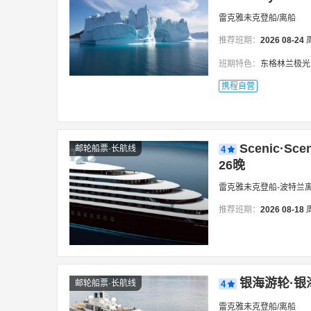
雷克雅未克登船/离船
推荐班期：
2026
08-24
班期特色：
东格林兰极光
携程自营
Scenic·S
邮轮船票·长航线
4
26晚
雷克雅未克登船-波特兰
推荐班期：
2026
08-18
银海游轮·银
邮轮船票·长航线
4
雷克雅未克登船/离船