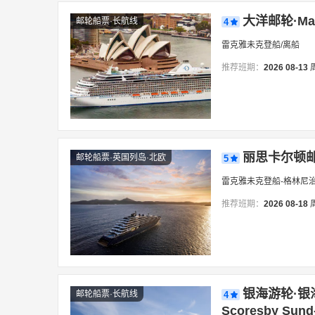
大洋邮轮·Ma
邮轮船票·长航线
4
雷克雅未克登船/离船
推荐班期：
2026
08-13
丽思卡尔顿邮轮
邮轮船票·英国列岛·北欧
5
雷克雅未克登船-格林尼
推荐班期：
2026
08-18
银海游轮·银海
邮轮船票·长航线
4
Scoresby S