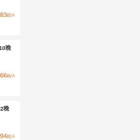
83
起/人
10晚
66
起/人
2晚
94
起/人