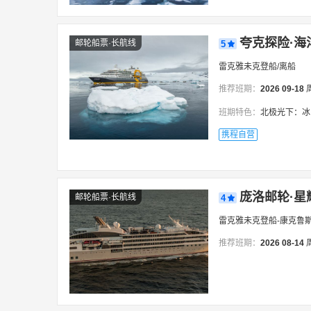
夸克探险·海
邮轮船票·长航线
5
雷克雅未克登船/离船
推荐班期：
2026
09-18
班期特色：
北极光下：冰
携程自营
庞洛邮轮·星
邮轮船票·长航线
4
雷克雅未克登船-康克鲁
推荐班期：
2026
08-14