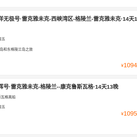
洋无极号·雷克雅未克-西峡湾区-格陵兰-雷克雅未克·14天1
周五
岛和东格陵兰岛之旅
1094
¥
辉号·雷克雅未克-格陵兰--康克鲁斯瓦格·14天13晚
斯瓦格离船
周五
1095
¥