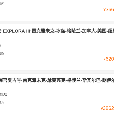
周四
366
¥
EXPLORA III·雷克雅未克-冰岛-格陵兰-加拿大-美国-纽约
船
周四
620
¥
挥官夏古号·雷克雅未克-瑟莫苏克-格陵兰-斯瓦尔巴-朗伊
城离船
周六
3862
¥