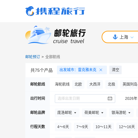
上海
邮轮预订
>
全部航线
共
75
个产品
出发城市
：
雷克雅未克
清空
邮轮航线
海轮航线
北欧
大西洋
北极
英国列岛
出行时间
选择出发日期
2026年
邮轮品牌
庞洛邮轮
荷美邮轮
银海游轮
大洋邮轮
世邦邮轮
意铂奢华邮轮
行程天数
4～6天
7～9天
10～11天
12～16天