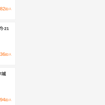
82
起/人
·21
36
起/人
尔城
94
起/人