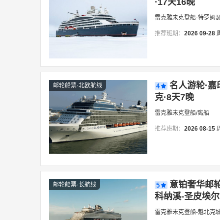
·17天16晚
雷克雅未克登船-特罗姆
推荐班期：
2026
09-28
名人游轮·嘉
邮轮船票·北欧航线
4
克·8天7晚
雷克雅未克登船/离船
推荐班期：
2026
08-15
意铂奢华邮轮·
邮轮船票·长航线
5
科纳溪-圣皮埃尔港
雷克雅未克登船-魁北克