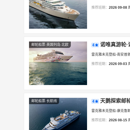
推荐班期：
2026
09-08
诺唯真游轮·
邮轮船票·英国列岛·北欧
4
雷克雅未克登船-南安普
推荐班期：
2026
09-03
天鹅探索邮轮
邮轮船票·长航线
4
雷克雅未克登船-康克鲁
推荐班期：
2026
08-15