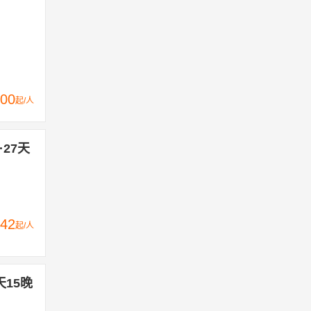
00
起/人
·27天
42
起/人
天15晚