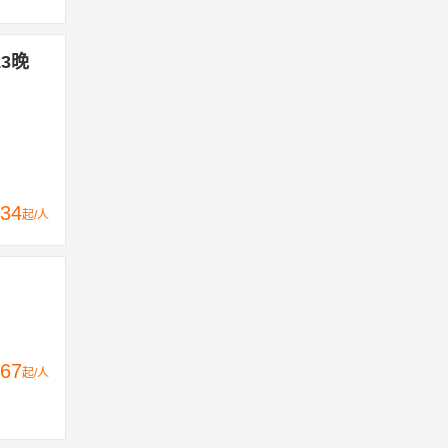
3晚
34
起/人
67
起/人