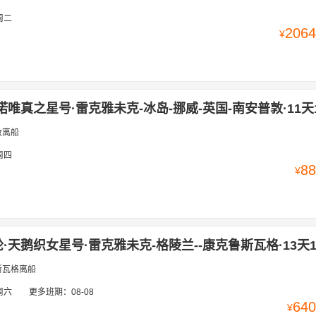
周二
2064
¥
诺唯真之星号·雷克雅未克-冰岛-挪威-英国-南安普敦·11天
敦离船
周四
88
¥
·天鹅织女星号·雷克雅未克-格陵兰--康克鲁斯瓦格·13天1
斯瓦格离船
周六
更多班期：
08-08
640
¥