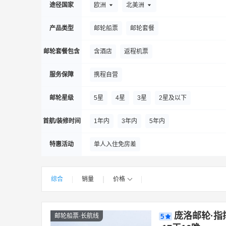
途径国家
欧洲
北美洲
产品类型
邮轮船票
邮轮套餐
邮轮套餐包含
含酒店
返程机票
服务保障
携程自营
邮轮星级
5星
4星
3星
2星及以下
首航/装修时间
1年内
3年内
5年内
特惠活动
单人入住免房差
综合
销量
价格
|
|
|
|
庞洛邮轮·指
邮轮船票·长航线
5