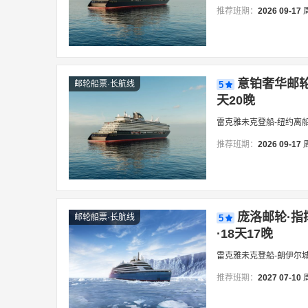
推荐班期：
2026
09-17
意铂奢华邮轮·
邮轮船票·长航线
5
天20晚
雷克雅未克登船-纽约离
推荐班期：
2026
09-17
庞洛邮轮·指
邮轮船票·长航线
5
·18天17晚
雷克雅未克登船-朗伊尔
推荐班期：
2027
07-10