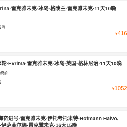
rina·雷克雅未克-冰岛-格陵兰-雷克雅未克·11天10晚
周四
416
¥
·Evrima·雷克雅未克-冰岛-英国-格林尼治·11天10晚
治离船
周二
1052
¥
奋进号·雷克雅未克-伊托考托米特-Hofmann Halvo,
und-伊萨菲尔德-雷克雅未克·16天15晚