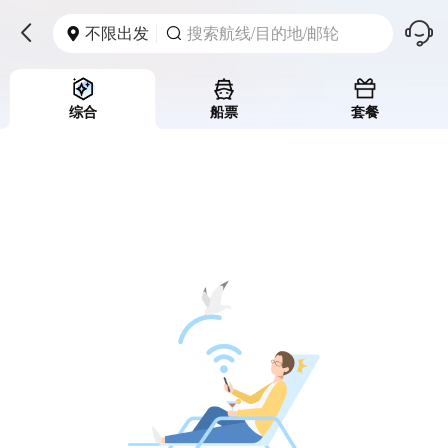
󱪩
不限出发
搜索航线/目的地/邮轮



综合
船票
套餐