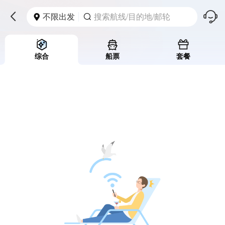
󱪩
不限出发
搜索航线/目的地/邮轮



综合
船票
套餐