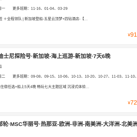
周一
更多班期：
11-16、01-04、03-29
队 | 新加坡登船-五星云顶梦+四钻酒店-【新加坡-槟城-吉隆坡-民丹岛 9天8晚】 | 赠送价值980岸上观光
91
¥
迪士尼探险号·新加坡-海上巡游-新加坡·7天6晚
船
周二
更多班期：
09-08、09-15、10-06、10-13、10-20、10-27、11-03、11-10、11-17、11-24、12-01、12-08、12-
宿任选+船上5天4晚 畅玩七大主题区域 沉浸式体验海上梦幻旅程
72
¥
邮轮·MSC华丽号·热那亚-欧洲-非洲-南美洲-大洋洲-北美