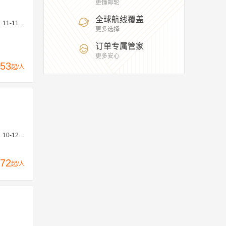
更懂邮轮
全球航线覆盖
16、12-30
更多选择
订单专属管家
更多安心
53
起/人
1-23、11-30
72
起/人