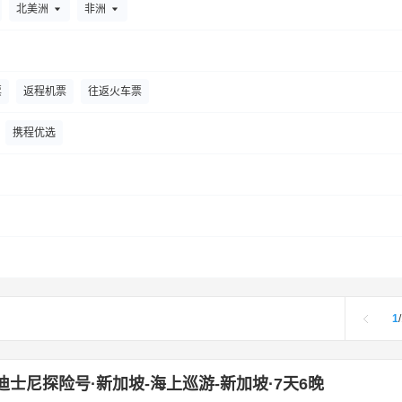
北美洲
非洲
港）有限公司
意铂奢华邮轮
66度探险邮轮
星瀚邮轮
名人
票
返程机票
往返火车票
携程优选
1
/
迪士尼探险号·新加坡-海上巡游-新加坡·7天6晚