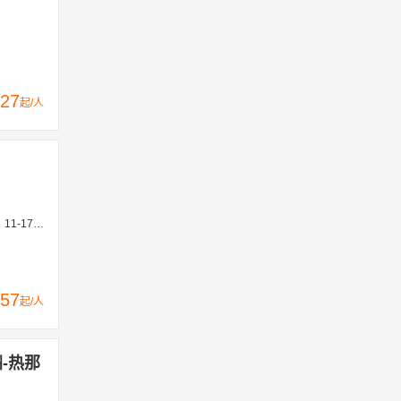
27
起/人
15、12-29
57
起/人
洲-热那