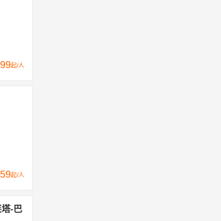
99
起/人
59
起/人
莱塔-巴