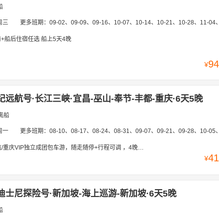
船
周三
更多班期：
09-02、09-09、09-16、10-07、10-14、10-21、10-28、11-04、11-11、11-25、12-02、12-09、12-
+船后住宿任选 船上5天4晚
94
¥
纪远航号·长江三峡·宜昌-巫山-奉节-丰都-重庆·6天5晚
离船
周一
更多班期：
08-10、08-17、08-24、08-31、09-07、09-21、09-28、10-05、10-12、10-19、10-26、11-02、11-09、11-16、1
车游，随走随停+行程可调 ，4晚180度一线江景/全静音客房·免费WIFI+行李搬运』中西自助·赠3夜宵+1晚5钻酒店/专车接站直送码头｜无需等待｜
41
¥
迪士尼探险号·新加坡-海上巡游-新加坡·6天5晚
船