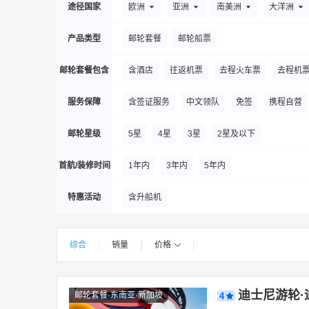
途径国家
欧洲
亚洲
南美洲
大洋洲
歌诗达邮轮
极地纬度
成真邮轮（香
产品类型
邮轮套餐
邮轮船票
邮轮套餐包含
含酒店
往返机票
去程火车票
去程机
服务保障
含签证服务
中文领队
免签
携程自营
邮轮星级
5星
4星
3星
2星及以下
首航/装修时间
1年内
3年内
5年内
特惠活动
含升船机
综合
销量
价格
|
|
|
|
迪士尼游轮·
邮轮套餐·东南亚·新加坡
4