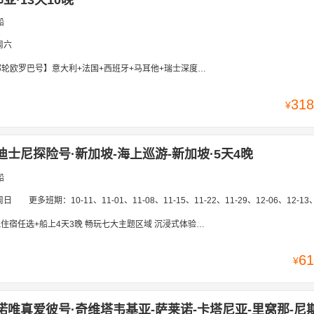
亚·13天10晚
船
周六
罗巴号】意大利+法国+西班牙+马耳他+瑞士深度+少女峰13天10晚MXPMXP
318
¥
迪士尼探险号·新加坡-海上巡游-新加坡·5天4晚
船
周日
更多班期：
10-11、11-01、11-08、11-15、11-22、11-29、12-06、12-13、12-20
宿任选+船上4天3晚 畅玩七大主题区域 沉浸式体验海上梦幻旅程
61
¥
诺唯真爱彼号·奇维塔韦基亚-萨莱诺-卡塔尼亚-里窝那-尼斯