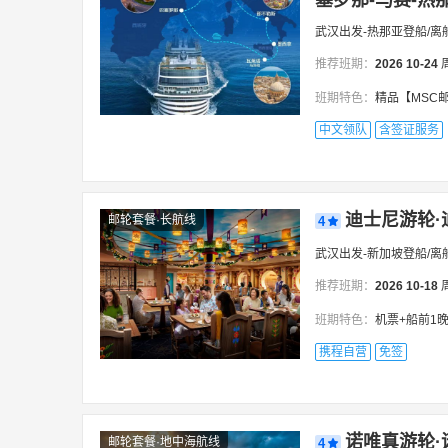
塞罗那-马赛-热那
武汉出发-热那亚登船/离
推荐班期：
2026
10-24
班期特色：
精品【MSC邮轮欧
中文领队
含签证服务
迪士尼游轮·
邮轮套餐·长航线
4
武汉出发-新加坡登船/离
推荐班期：
2026
10-18
班期特色：
机票+船前1晚住
携程自营
免签
诺唯真游轮·
邮轮套餐·地中海航线
4