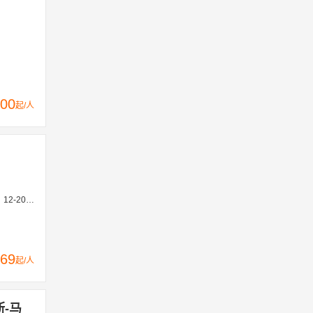
00
起/人
、12-27
69
起/人
-马