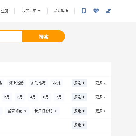
我的订单
联系客服
注册
搜索
岛
海上巡游
加勒比海
非洲
多选
更多
韩国
中东
2
月
3
月
4
月
6
月
7
月
多选
更多
星梦邮轮
长江行游轮
多选
更多
重庆大美游轮
冠达邮轮
多选
银海游轮
丽星邮轮