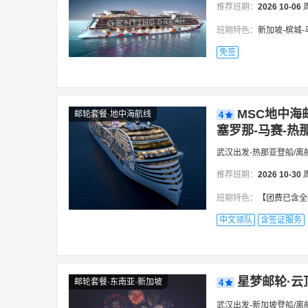
推荐班期：
2026
10-06
班期特色：
新加坡-槟城
免签
MSC地中海
邮轮套餐·地中海航线
4
塞罗那-马赛-热那
武汉出发-热那亚登船/离
推荐班期：
2026
10-30
班期特色：
【团费已含全程岸上游，邮轮服务费
中文领队
含签证服务
星梦邮轮·云
邮轮套餐·东南亚·新加坡
4
武汉出发-新加坡登船/离