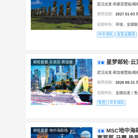
武汉出发-热那亚登船/离
推荐班期：
2027
01-03
班期特色：
环球，全国联
中文领队
含签证服务
星梦邮轮·云
邮轮套餐·东南亚·新加坡
4
武汉出发-新加坡登船/离
推荐班期：
2026
08-31
班期特色：
全国出发丨免签丨五星云顶梦号+全程
免签
中文领队
MSC地中海
邮轮套餐·地中海航线
4