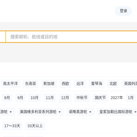
登录
南太平洋
东南亚
新加坡
西欧
远洋
爱琴海
北欧
英国列
韩
大溪地
北极
夏威夷
太平洋沿岸
港澳台
阿拉斯加
环球
8
月
9
月
10
月
11
月
12
月
中秋节
国庆节
2027年
1
月
节
金游轮
美国维多利亚系列游轮
诺唯真游轮
皇家加勒比国际游轮
荷美邮轮
海达路德游轮
大洋邮轮
迪士尼游轮
总统游轮
17～33天
33天以上
爱达邮轮（上海）
奥博邮轮
Aurora Expedition
天鹅探索邮轮