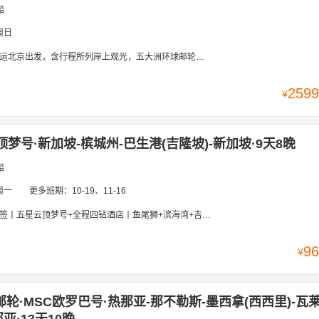
船
周日
运北京出发，含行程所列岸上观光，五大洲环球邮轮之旅
2599
¥
顶梦号·新加坡-槟城州-巴生港(吉隆坡)-新加坡·9天8晚
船
周一
更多班期：
10-19、11-16
四钻酒店丨鱼尾狮+滨海湾+吉隆坡双子塔+槟城壁画+娘惹美食+民丹岛红树林+黄金沙丘蓝湖丨35米滑索+ZOUK派对+赠岸上游+海景下午茶
96
¥
邮轮·MSC欧罗巴号·热那亚-那不勒斯-墨西拿(西西里)-瓦