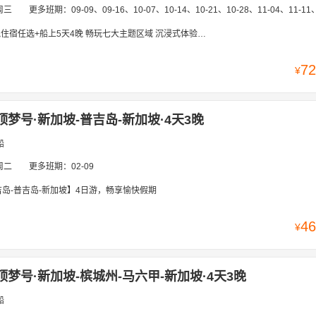
周三
更多班期：
09-09、09-16、10-07、10-14、10-21、10-28、11-04、11-11、11-18、11-25、12-02、12-09、12-
宿任选+船上5天4晚 畅玩七大主题区域 沉浸式体验海上梦幻旅程
72
¥
顶梦号·新加坡-普吉岛-新加坡·4天3晚
船
周二
更多班期：
02-09
吉岛-普吉岛-新加坡】4日游，畅享愉快假期
46
¥
顶梦号·新加坡-槟城州-马六甲-新加坡·4天3晚
船