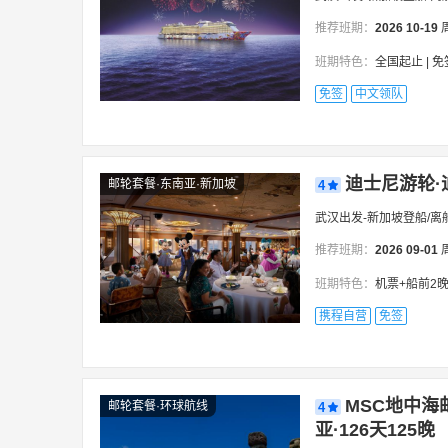
推荐班期：
2026
10-19
班期特色：
全国起止 | 免签 ＋全程领
免签
中文领队
迪士尼游轮·
邮轮套餐·东南亚·新加坡
4
武汉出发-新加坡登船/离
推荐班期：
2026
09-01
班期特色：
机票+船前2晚住
携程自营
免签
MSC地中海
邮轮套餐·环球航线
4
亚·126天125晚