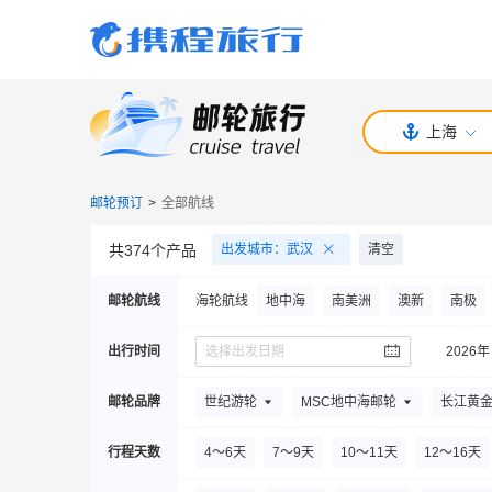
上海
邮轮预订
>
全部航线
共
374
个产品
出发城市
：
武汉
清空
邮轮航线
海轮航线
地中海
南美洲
澳新
南极
中国内地
北美洲
大西洋
日
出行时间
选择出发日期
2026年
河轮航线
三峡河轮
欧洲河轮
8
月
9
月
10
月
11
月
元旦节
春
邮轮品牌
世纪游轮
MSC地中海邮轮
长江黄
楚天游轮
公主邮轮
长航游轮
行程天数
4～6天
7～9天
10～11天
12～16天
丽晶七海邮轮
Oceanwide Expeditions