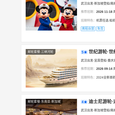
武汉出发-新加坡登船/离
推荐班期：
2026
11-18
班期特色：
机票任选 船前
携程自营
免签
世纪游轮·世
邮轮套餐·三峡河轮
5
武汉出发-宜昌登船-重庆
推荐班期：
2026
09-14
班期特色：
2024全新首航/重庆VIP独立成团包
迪士尼游轮·
邮轮套餐·东南亚·新加坡
4
武汉出发-新加坡登船/离