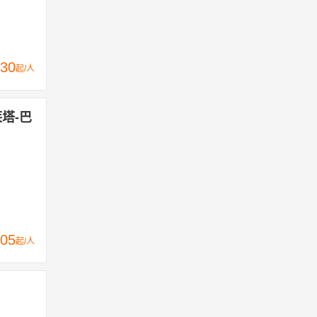
30
起/人
莱塔-巴
05
起/人