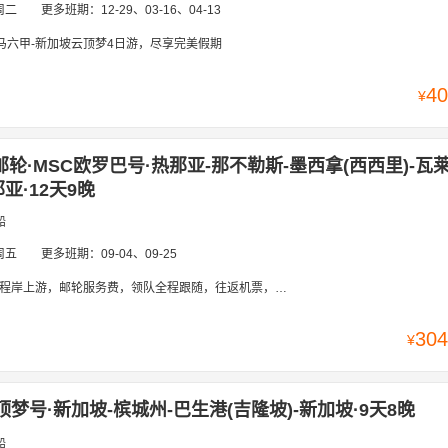
周二
更多班期：
12-29、03-16、04-13
-马六甲-新加坡云顶梦4日游，尽享完美假期
40
¥
邮轮·MSC欧罗巴号·热那亚-那不勒斯-墨西拿(西西里)-瓦
亚·12天9晚
船
周五
更多班期：
09-04、09-25
，领队全程跟随，往返机票，岸上餐食】米兰，热那亚，那不勒斯（庞贝古城），梅西纳（陶尔米纳），瓦莱塔，巴塞罗那，马赛，卢加诺
304
¥
顶梦号·新加坡-槟城州-巴生港(吉隆坡)-新加坡·9天8晚
船