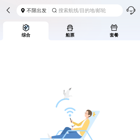
󱪩
不限出发
搜索航线/目的地/邮轮



综合
船票
套餐