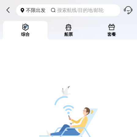
󱪩
不限出发
搜索航线/目的地/邮轮



综合
船票
套餐