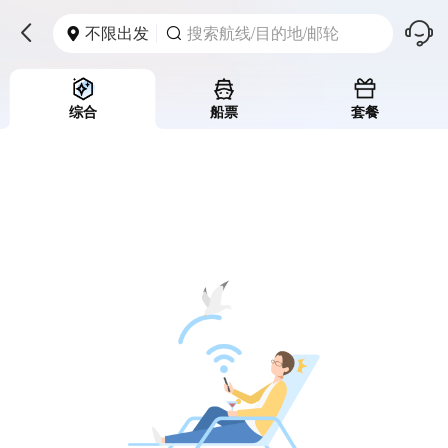
󱪩
不限出发
搜索航线/目的地/邮轮



综合
船票
套餐