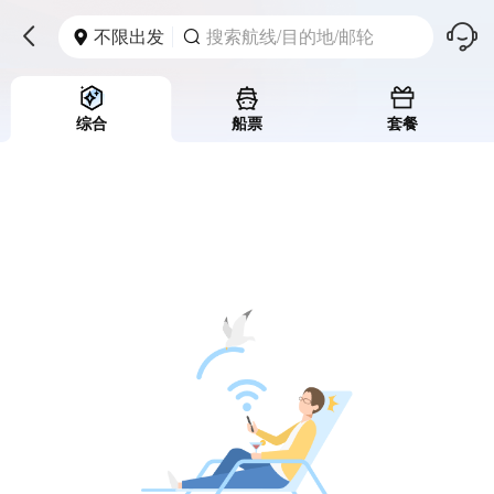
󱪩
不限出发
搜索航线/目的地/邮轮



综合
船票
套餐