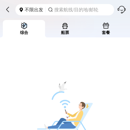
󱪩
不限出发
搜索航线/目的地/邮轮



综合
船票
套餐