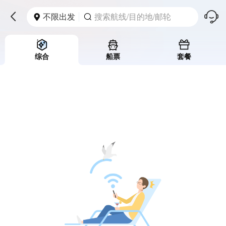
󱪩
不限出发
搜索航线/目的地/邮轮



综合
船票
套餐