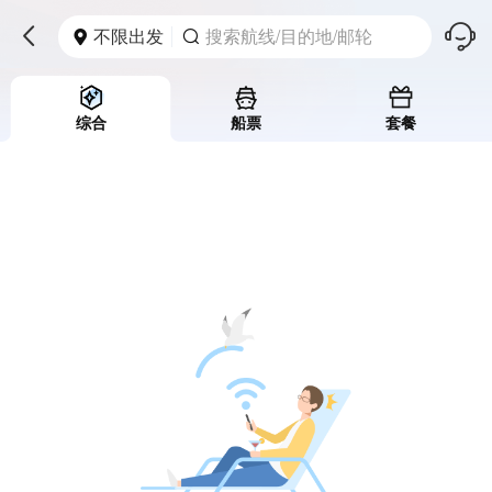
󱪩
不限出发
搜索航线/目的地/邮轮



综合
船票
套餐