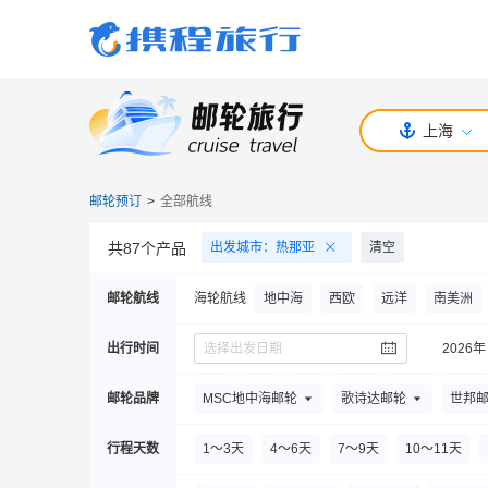
上海
邮轮预订
>
全部航线
共
87
个产品
出发城市
：
热那亚
清空
邮轮航线
海轮航线
地中海
西欧
远洋
南美洲
北美洲
中东
新加坡
东南亚
出行时间
选择出发日期
2026年
7
月
8
月
9
月
10
月
11
月
12
月
邮轮品牌
MSC地中海邮轮
歌诗达邮轮
世邦
行程天数
1～3天
4～6天
7～9天
10～11天