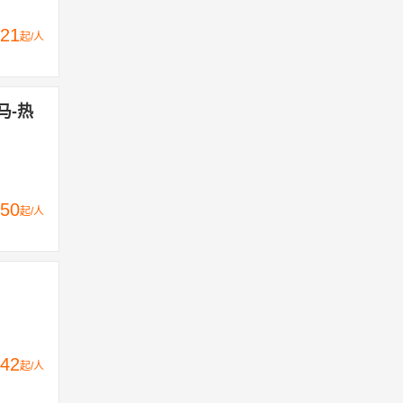
21
起/人
马-热
50
起/人
42
起/人