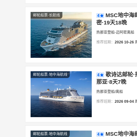
MSC地中海
邮轮船票·长航线
4
密·19天18晚
热那亚登船-迈阿密离船
推荐班期：
2026
10-26
歌诗达邮轮·
邮轮船票·地中海航线
4
那亚·8天7晚
热那亚登船/离船
推荐班期：
2026
09-04
MSC地中海
邮轮船票·地中海航线
4