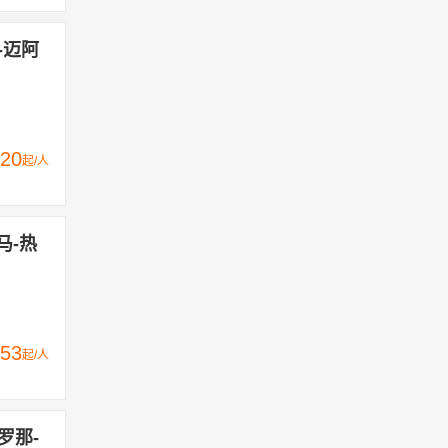
-迈阿
20
起/人
马-热
53
起/人
罗那-