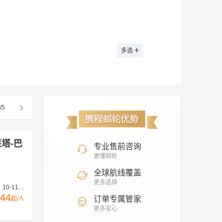
多选
/
5
莱塔-巴
专业售前咨询
更懂邮轮
全球航线覆盖
更多选择
8、10-25
44
订单专属管家
起/人
更多安心