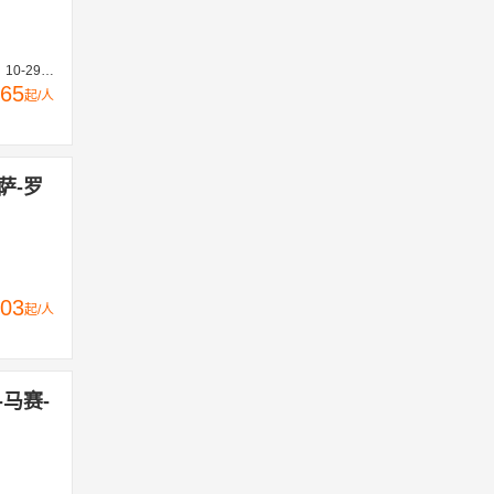
、11-05
65
起/人
萨-罗
03
起/人
-马赛-