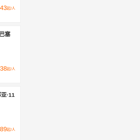
43
起/人
-巴塞
38
起/人
亚·11
89
起/人