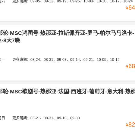
周六
更多班期：
09-05、09-12、09-19、09-26、10-03、10-10、10-17、10-24
64
¥
邮轮·MSC鸿图号·热那亚-拉斯佩齐亚-罗马-帕尔马马洛卡
·8天7晚
周一
更多班期：
08-24、08-31、09-07、09-14、09-21、10-05、10-12
68
¥
轮·MSC歌剧号·热那亚-法国-西班牙-葡萄牙-意大利-热那
周日
更多班期：
08-21、08-31、09-10、09-30
82
¥