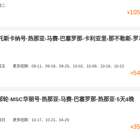
周二
105
¥
托斯卡纳号·热那亚-马赛-巴塞罗那-卡利亚里-那不勒斯-罗
周五
更多班期：
09-11、09-18、09-25、10-02、10-09、10-16、10-23
54
¥
邮轮·MSC华丽号·热那亚-马赛-巴塞罗那-热那亚·5天4晚
周日
更多班期：
10-17、10-21、04-29
35
¥