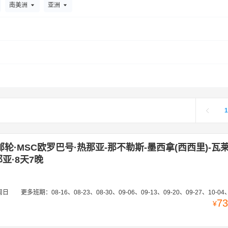
南美洲
亚洲
1
邮轮·MSC欧罗巴号·热那亚-那不勒斯-墨西拿(西西里)-瓦
亚·8天7晚
周日
更多班期：
08-16、08-23、08-30、09-06、09-13、09-20、09-27、10-04、10-11、10-1
73
¥