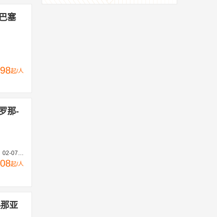
-巴塞
98
起/人
罗那-
2-27、03-05、03-19、03-26
08
起/人
热那亚