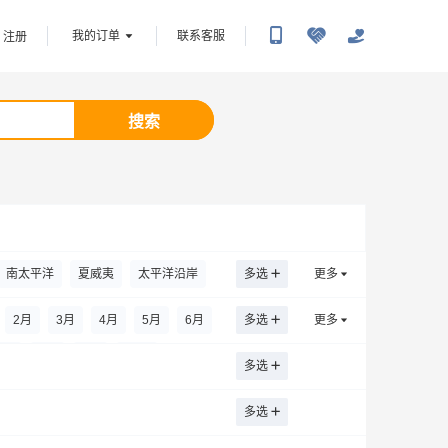
我的订单
联系客服
注册
搜索
南太平洋
夏威夷
太平洋沿岸
多选
更多
2
月
3
月
4
月
5
月
6
月
多选
更多
7
月
8
月
9
月
10
月
多选
多选