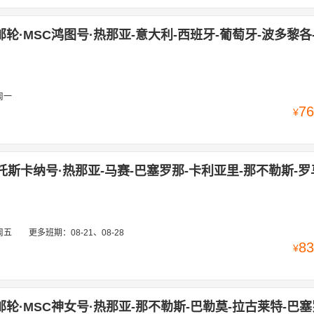
邮轮·MSC鸿图号·热那亚-意大利-西班牙-葡萄牙-波多黎各
周一
76
¥
托斯卡纳号·热那亚-马赛-巴塞罗那-卡利亚里-那不勒斯-罗
周五
更多班期：
08-21、08-28
83
¥
邮轮·MSC神女号·热那亚-那不勒斯-巴勒莫-拉古莱特-巴塞