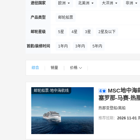
途径国家
欧洲
北美洲
大洋洲
非洲
产品类型
邮轮船票
邮轮星级
5星
4星
3星
2星及以下
首航/装修时间
1年内
3年内
5年内
综合
销量
价格
|
|
|
|
MSC地中海
邮轮船票·地中海航线
4
塞罗那-马赛-热那
热那亚登船/离船
推荐班期：
2026
11-01