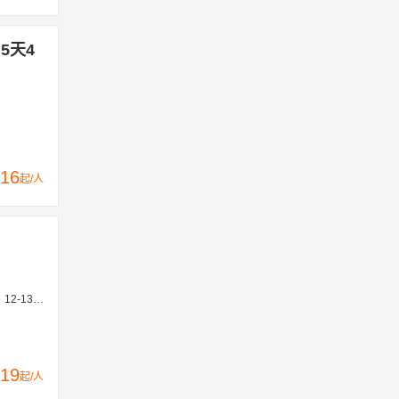
5天4
16
起/人
0、12-27
19
起/人