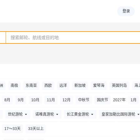
登录
洲
南极
东南亚
西欧
远洋
新加坡
爱琴海
英国列岛
海
洋
大溪地
北极
夏威夷
太平洋沿岸
港澳台
阿拉斯加
环球
8
月
9
月
10
月
11
月
12
月
中秋节
国庆节
2027年
1
月
世纪游轮
诺唯真游轮
长江黄金游轮
皇家加勒比国际游轮
迪士尼游轮
海达路德游轮
长江行游轮
冠达邮轮
重庆大美游
17～33天
33天以上
丽星邮轮
歌诗达邮轮
长航游轮
成真邮轮（香港）有限公