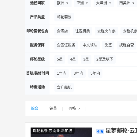
途径国家
欧洲
亚洲
大洋洲
南美洲
66度探险邮轮
星瀚邮轮
名人游轮
产品类型
邮轮套餐
邮轮套餐包含
含酒店
往返机票
去程火车票
去程机
服务保障
含签证服务
中文领队
免签
携程自营
邮轮星级
5星
4星
3星
2星及以下
首航/装修时间
1年内
3年内
5年内
特惠活动
含升船机
综合
销量
价格
|
|
|
|
星梦邮轮·云
邮轮套餐·东南亚·新加坡
4