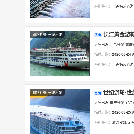
班期特色：
【爸妈放心游精品2-6人小团，去
长江黄金游轮·
邮轮套餐·三峡河轮
3
太原出发-宜昌登船-重庆
推荐班期：
2026
08-24
班期特色：
【爸妈放心游精品2-6人小团，往返
世纪游轮·世
邮轮套餐·三峡河轮
5
太原出发-重庆登船-宜昌
推荐班期：
2026
08-25
班期特色：
渝汉双城/游东湖/逛省博/登黄鹤楼/