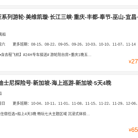
系列游轮·美维凯璇·长江三峡·重庆-丰都-奉节-巫山-宜昌·
离船
周六
更多班期：
08-15、08-22、09-05、09-26、10-03、10-10、11-07、11-14
H专车接送# 游轮阳台房+重庆1晚五钻酒店，船游巫峡/瞿塘峡+神女溪，睹青山峭壁，看大江奔流，长江索道|磁器口|李子坝轻轨|周公馆
27
¥
迪士尼探险号·新加坡-海上巡游-新加坡·5天4晚
船
周日
更多班期：
10-04、10-11、11-01、11-08、11-15、11-22、11-29、12-06、12-13、12-2
宿任选+船上4天3晚 畅玩七大主题区域 沉浸式体验海上梦幻旅程
65
¥