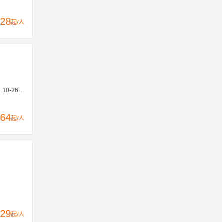
28
起/人
9、11-16
64
起/人
29
起/人