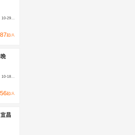
2-17、12-24
87
起/人
4晚
15、11-22
56
起/人
-宜昌