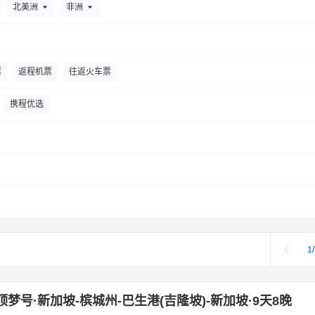
北美洲
非洲
票
返程机票
往返火车票
携程优选
1
/
顶梦号·新加坡-槟城州-巴生港(吉隆坡)-新加坡·9天8晚