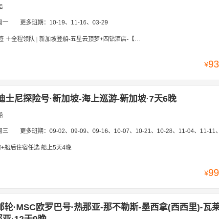
船
周一
更多班期：
10-19、11-16、03-29
队 | 新加坡登船-五星云顶梦+四钻酒店-【新加坡-槟城-吉隆坡-民丹岛 9天8晚】 | 赠送价值980岸上观光
93
¥
迪士尼探险号·新加坡-海上巡游-新加坡·7天6晚
船
周三
更多班期：
09-02、09-09、09-16、10-07、10-21、10-28、11-04、11-11、11-18、11-25、12-02、12-09、12-
+船后住宿任选 船上5天4晚
99
¥
邮轮·MSC欧罗巴号·热那亚-那不勒斯-墨西拿(西西里)-瓦