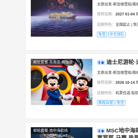
太原出发-新加坡登船/离
推荐班期：
2027
01-04
班期特色：
全国起止 | 免签 ＋全程领
免签
中文领队
迪士尼游轮·
邮轮套餐·东南亚·新加坡
4
太原出发-新加坡登船/离
推荐班期：
2026
10-14
班期特色：
机票任选 船前
携程自营
免签
MSC地中海
邮轮套餐·地中海航线
4