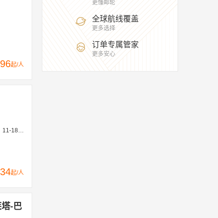
更懂邮轮
全球航线覆盖
更多选择
订单专属管家
更多安心
96
起/人
16、12-30
34
起/人
莱塔-巴