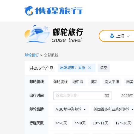
上海
邮轮预订
>
全部航线
共
255
个产品
出发城市
：
太原
清空
邮轮航线
海轮航线
地中海
澳新
南太平洋
南美
中国内地
北美洲
日韩
大西
出行时间
选择出发日期
2026年
河轮航线
三峡河轮
欧洲河轮
8
月
春节
邮轮品牌
MSC地中海邮轮
美国维多利亚系列游轮
大洋邮轮
楚天游轮
星梦邮轮
行程天数
4～6天
7～9天
10～11天
12～16天
奥博邮轮
天鹅探索邮轮
丽晶七海邮轮