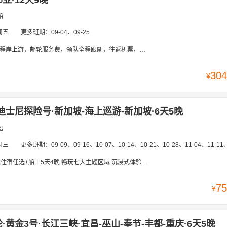
亚·12天9晚
船
周五
更多班期：
09-04、09-25
，领队全程跟随，往返机票，岸上餐食】米兰，热那亚，那不勒斯（庞贝古城），梅西纳（陶尔米纳），瓦莱塔，巴塞罗那，马赛，卢加诺
304
¥
迪士尼探险号·新加坡-海上巡游-新加坡·6天5晚
船
周三
更多班期：
09-09、09-16、10-07、10-14、10-21、10-28、11-04、11-11、11-18、11-25、12-02、12-09、12-
宿任选+船上5天4晚 畅玩七大主题区域 沉浸式体验海上梦幻旅程
75
¥
黄金3号·长江三峡·宜昌-巫山-奉节-丰都-重庆·6天5晚