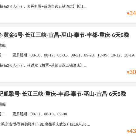
程机票+系统自选五钻酒店】长江索道+重庆山城地道火锅「瞿塘峡|巫峡」重庆网红打卡+父母出游超省心+专车直达登船码头，宜昌登船
34
¥
黄金6号·长江三峡·宜昌-巫山-奉节-丰都-重庆·6天5晚
离船
周一
更多班期：
08-10、08-17、08-31、09-21、09-28、10-05、10-12、10-19、10-26、11-02、11-0
双飞机票+系统自选五钻酒店】长江索道+重庆山城地道火锅「瞿塘峡巫峡+小三峡+三峡大坝+丰都鬼城」重庆网红打卡+专车直达登船码头，宜昌登船
30
¥
纪凯歌号·长江三峡·重庆-丰都-奉节-巫山-宜昌·6天5晚
离船
周二
更多班期：
08-11、08-18、09-08
打卡8D魔都重庆武汉升级16人vip小团【新船精选·服务升级·爸妈放心游】宿江景全静音客房+行李搬运·中西自助餐·赠夜宵/24H专车接机/站服务
43
¥