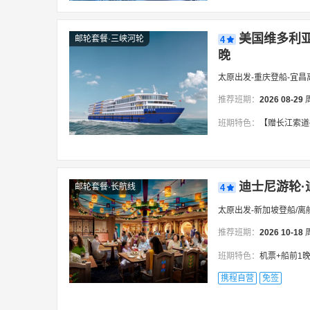
美国维多利亚
邮轮套餐·三峡河轮
4
晚
太原出发-重庆登船-宜昌
推荐班期：
2026
08-29
班期特色：
【赠长江索道•含去程飞机】#24
迪士尼游轮·
邮轮套餐·长航线
4
太原出发-新加坡登船/离
推荐班期：
2026
10-18
班期特色：
机票+船前1晚住
携程自营
免签