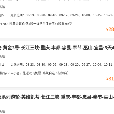
离船
周四
更多班期：
08-13、08-20、09-10、09-17、09-24、10-08、10-15、10-22、10-29、11-05、11-12、11-19、11-26、12-03、12-10、1
/宿4晚一线阳台江景房+1晚重庆5钻酒店*赠送重庆精品市内打卡1日游/<中西自助餐+赠登船晚餐+重庆港行李搬运/纯玩无购物/24H接送机服务
28
¥
黄金3号·长江三峡·重庆-丰都-忠县-奉节-巫山-宜昌·5天
离船
周日
更多班期：
08-23、08-30、09-06、09-13、09-20、09-27、10-04、10-11、10-18、10-25、11-01、11-08、11-
返双飞机票+系统自选五钻酒店】长江索道+重庆山城地道火锅「瞿塘峡巫峡+小三峡+三峡大坝+丰都鬼城」重庆网红打卡+专车接机，重庆登船
31
¥
系列游轮·美维凯蒂·长江三峡·重庆-丰都-忠县-奉节-巫山
离船