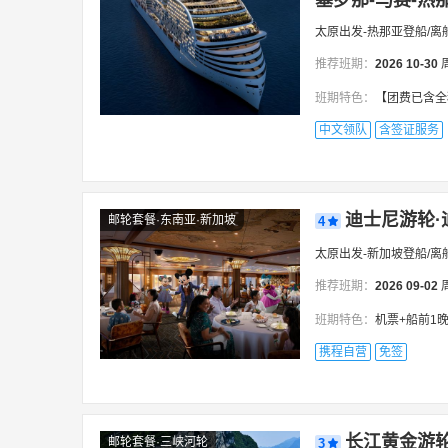
塞罗那-马赛-热那
太原出发-热那亚登船/离
推荐班期：
2026
10-30
班期特色：
【团费已含全程岸上游，邮轮服务费
中文领队
含签证服务
迪士尼游轮·
邮轮套餐·东南亚·新加坡
4
太原出发-新加坡登船/离
推荐班期：
2026
09-02
班期特色：
机票+船前1晚住
携程自营
免签
长江黄金游轮·
邮轮套餐·三峡河轮
3