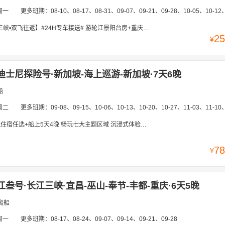
周一
更多班期：
08-10、08-17、08-31、09-07、09-21、09-28、10-05、10-12、11-09、11-1
H专车接送# 游轮江景阳台房+重庆1晚五钻酒店,船游巫峡/瞿塘峡+神女溪，睹青山峭壁,看大江奔流，长江索道|磁器口|李子坝轻轨|周公馆
25
¥
迪士尼探险号·新加坡-海上巡游-新加坡·7天6晚
船
周二
更多班期：
09-08、09-15、10-06、10-13、10-20、10-27、11-03、11-10、11-17、11-24、12-01、12-08、12-
宿任选+船上5天4晚 畅玩七大主题区域 沉浸式体验海上梦幻旅程
78
¥
叁号·长江三峡·宜昌-巫山-奉节-丰都-重庆·6天5晚
离船
周一
更多班期：
08-17、08-24、09-07、09-14、09-21、09-28