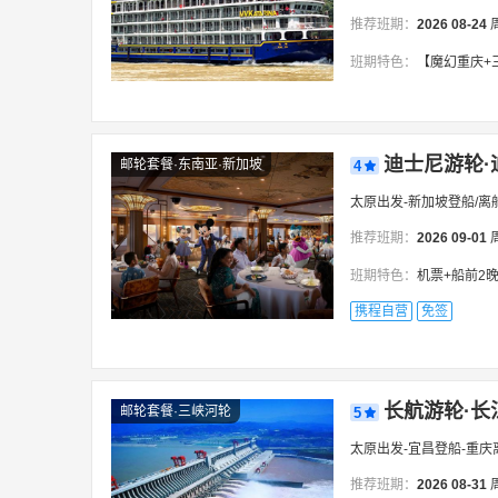
推荐班期：
2026
08-24
班期特色：
【魔幻重庆+三峡•双飞往返】#24
迪士尼游轮·
邮轮套餐·东南亚·新加坡
4
太原出发-新加坡登船/离
推荐班期：
2026
09-01
班期特色：
机票+船前2晚住
携程自营
免签
长航游轮·长江
邮轮套餐·三峡河轮
5
太原出发-宜昌登船-重庆
推荐班期：
2026
08-31