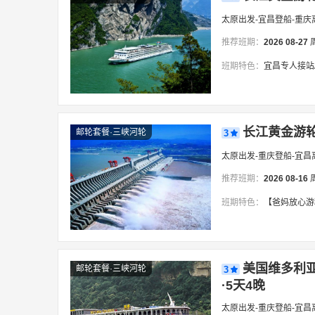
太原出发-宜昌登船-重庆
推荐班期：
2026
08-27
班期特色：
宜昌专人接站/17000吨黄金邮轮
长江黄金游轮·
邮轮套餐·三峡河轮
3
太原出发-重庆登船-宜昌
推荐班期：
2026
08-16
班期特色：
【爸妈放心游精品2-6人小团，往
美国维多利亚
邮轮套餐·三峡河轮
3
·5天4晚
太原出发-重庆登船-宜昌