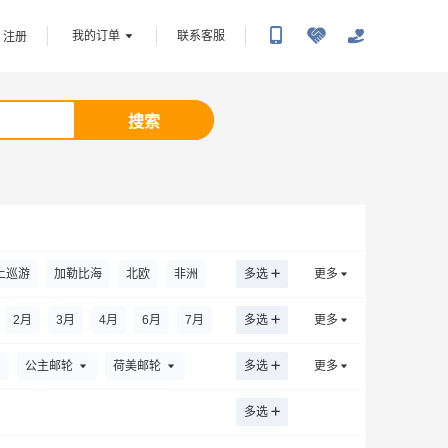
我的订单
联系客服
注册
搜索
上巡游
加勒比海
北欧
非洲
多选
更多
韩国
中东
2
月
3
月
4
月
6
月
7
月
多选
更多
公主邮轮
荷美邮轮
多选
更多
轮
爱达邮轮（上海）
多选
司
意铂奢华邮轮