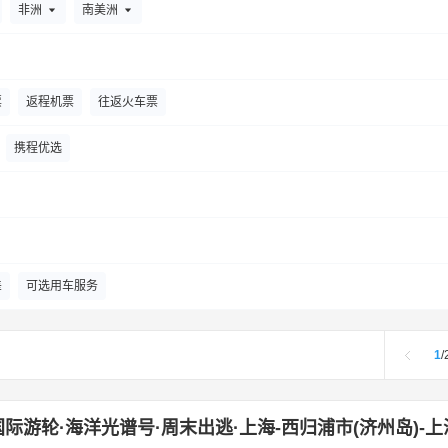
年华邮轮
意铂奢华邮轮
楚天游轮
冠达邮轮
星际游轮
尔木
果洛
甘孜县
广安
高雄
杭州
合肥
哈尔滨
呼和浩特
非洲
南美洲
上海）
世邦邮轮
丽思卡尔顿邮轮
总统游轮
长江行游轮
怀化
黄石
菏泽
和田市
霍林郭勒
汉中
黑河
汉川
红原
丽星邮轮
维京游轮
星梦邮轮
Scenic
翡翠河轮
成
嘉兴
济宁
景德镇
佳木斯
鸡西
嘉峪关
金昌
锦州
建始
票
返程机票
往返火车票
Oceanwide Expeditions
66度探险邮轮
星途游轮(河轮)
昆明
开封
喀什市
昆山
库车
库尔勒
克拉玛依
凯里
康定
Aurora Expedition
Aqua Expeditions
Antarctica 21
Atlas Oc
携程优选
泸州
林芝
临沧
澜沧
陇南
庐山市
荔波
龙岩
陇川
黎
极地纬度
洲里
漠河
牡丹江
南京
南昌
南宁
宁波
南通
南充
南
皇岛
齐齐哈尔
庆阳
潜江
且末
祁连
曲靖
蕲春
曲阜
十堰
三明
韶关
绍兴
上饶
邵阳
随州
莎车
石河子
神
差
可选用车服务
山
腾冲
通辽
铜仁
天门
泰州
图木舒克
塔什库尔干
吐鲁
鲁木齐
威海
芜湖
乌兰浩特
武夷山
乌海
文山市
潍坊
乌
1
/
港
西昌
兴义
西双版纳
锡林浩特
襄阳
仙桃
忻州
咸宁
州
银川
义乌
运城
岳阳
宜宾
榆林
盐城
延吉
宜春
际游轮·海洋光谱号·周末出逃·上海-西归浦市(济州岛)-上
尤溪
鹰潭
阳江
阳朔
重庆
长沙
郑州
珠海
长春
遵义