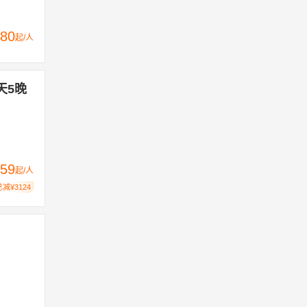
80
起/人
天5晚
59
起/人
已减¥3124