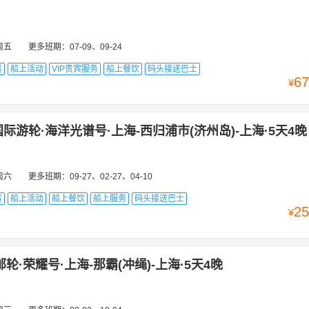
张家口
长兴
钟祥
驻马店
资阳
中山
漳州
周口
淄博
波士顿
巴尔的摩
波特兰
巴拿马城
布里斯班
布宜诺斯艾利斯
周五
更多班期：
07-09、09-24
巴塞尔
巴里
布雷斯特
滨海拉塞讷
贝尔法斯特
巴厘岛
巴生
赁
船上活动
VIP贵宾服务
船上餐饮
码头接送巴士
67
¥
尼克
多瑙河畔菲尔斯霍芬
都柏林
东京
大阪
迪拜
费城
法兰
雪兰莪
惠蒂尔
哈里法克斯
霍尼亚拉
汉堡
赫尔辛基
横滨
胡
际游轮·海洋光谱号·上海-西归浦市(济州岛)-上海·5天4晚
卡纳维拉尔角
魁北克城
开普敦
卡亚俄
康克鲁斯瓦格
卡塔尼亚
罗马
里斯本
鹿特丹
雷克雅未克
朗伊尔城
拉文纳
勒阿弗尔
周六
更多班期：
09-27、02-27、04-10
利尔
Marigot
莫比尔
墨尔本
马埃岛
蒙巴萨
马塞约
马瑙斯
赁
船上活动
船上餐饮
船上服务
码头接送巴士
25
¥
纽约
诺福克
瑙塔
南安普敦
尼斯
那不勒斯
努克
纽伦堡
岛
乔治王岛
奇维塔韦基亚
热那亚
仁川
圣胡安
圣迭戈
圣皮
轮·荣耀号·上海-那霸(冲绳)-上海·5天4晚
沃纳
圣克鲁斯-德特内里费
斯德哥尔摩
苏黎世
斯普利特
神户
瓦尔帕莱索
威尼斯
瓦尔内明德
瓦伦西亚
瓦莱塔
维也纳
西雅