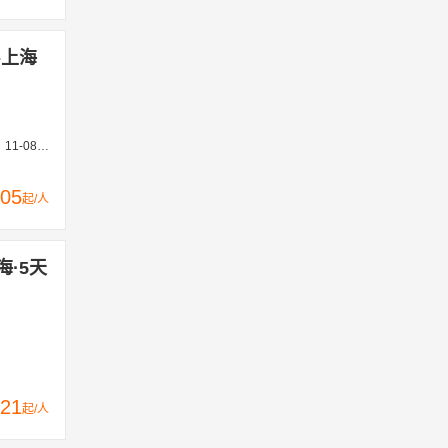
-上海
3-02、03-06、03-18
05
起/人
海·5天
21
起/人