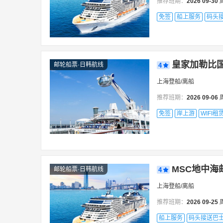
推荐班期：
2026
09-30
新加坡
小樽
熊本市
伊基托斯
雅
免签
船上服务
码头
皇家加勒比国
邮轮船票·日韩航线
4
上海登船/离船
推荐班期：
2026
09-06
免签
岸上游
WIFI租
MSC地中海邮
邮轮船票·日韩航线
4
上海登船/离船
推荐班期：
2026
09-25
船上服务
码头接送巴