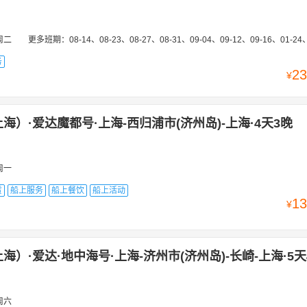
周二
更多班期：
08-14、08-23、08-27、08-31、09-04、09-12、09-16、01-24、02-02、02-11、02-20、03-01、03-05、08-16、08-20、09-03、
务
23
¥
海）·爱达魔都号·上海-西归浦市(济州岛)-上海·4天3晚
周一
赁
船上服务
船上餐饮
船上活动
13
¥
海）·爱达·地中海号·上海-济州市(济州岛)-长崎-上海·5天
周六