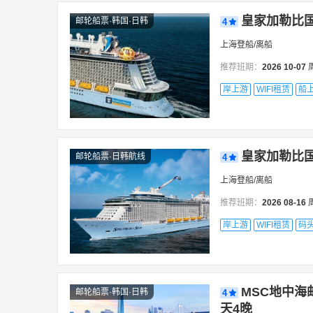
皇家加勒比国
邮轮船票·韩国·日韩
4
上海登船/离船
推荐班期：
2026
10-07
岸上游
WIFI租赁
船
船上服务
皇家加勒比国
邮轮船票·日韩航线
4
上海登船/离船
推荐班期：
2026
08-16
岸上游
WIFI租赁
码
船上服务
MSC地中海
邮轮船票·韩国·日韩
4
天4晚