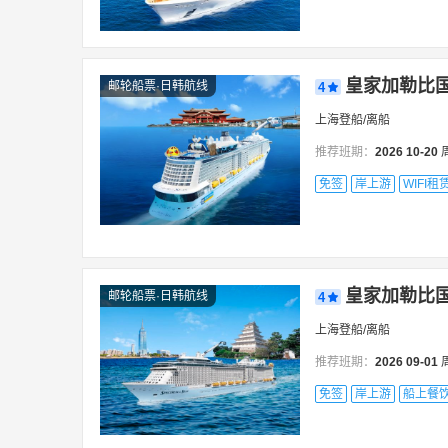
皇家加勒比国
邮轮船票·日韩航线
4
上海登船/离船
推荐班期：
2026
10-20
免签
岸上游
WIFI租
船上服务
皇家加勒比国
邮轮船票·日韩航线
4
上海登船/离船
推荐班期：
2026
09-01
免签
岸上游
船上餐