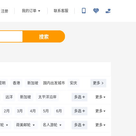
我的订单
联系客服
注册
搜索
昆明
香港
新加坡
国内出发城市
安庆
更多
门
安陆
北京
包头
毕节
北海
远洋
新加坡
太平洋沿岸
多选
更多
常州
池州
郴州
常德
赤峰
沧源
国
西沙群岛
中东
2
月
3
月
4
月
5
月
6
月
多选
更多
东营
丹东
丹江口
德令哈
月
4
月
5
月
6
月
7
月
游轮
荷美邮轮
名人游轮
多选
更多
阜阳
抚州
抚远
富蕴
广州