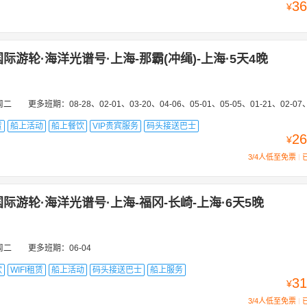
36
¥
际游轮·海洋光谱号·上海-那霸(冲绳)-上海·5天4晚
周二
更多班期：
08-28、02-01、03-20、04-06、05-01、05-05、01-21、02-07
赁
船上活动
船上餐饮
VIP贵宾服务
码头接送巴士
26
¥
3/4人低至免票
际游轮·海洋光谱号·上海-福冈-长崎-上海·6天5晚
周二
更多班期：
06-04
饮
WIFI租赁
船上活动
码头接送巴士
船上服务
31
¥
3/4人低至免票