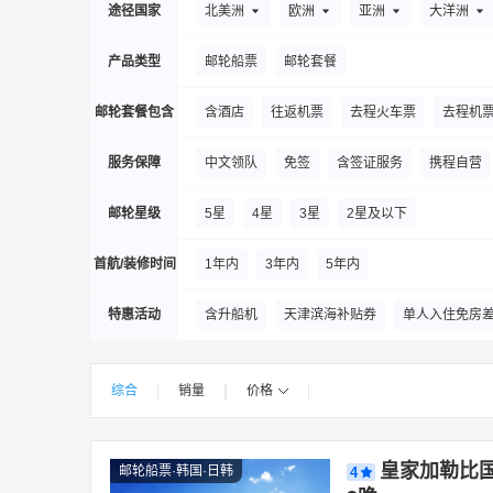
美国维多利亚系列游轮
银海游轮
嘉
贵阳
桂林
赣州
广元
固原
格
途径国家
北美洲
欧洲
亚洲
大洋洲
庞洛邮轮
重庆大美游轮
爱达邮轮（
黄山市
湖州
淮安
哈密
邯郸
产品类型
邮轮船票
邮轮套餐
天鹅探索邮轮
星瀚邮轮
重轮
济南
九江
荆州
揭阳
井冈山市
邮轮套餐包含
含酒店
往返机票
去程火车票
去程机
阿瓦隆河轮
海达路德游轮
东方皇家
基隆
金华
荆门
嘉义市
京山
莫扎特河轮
夸克探险
维珍邮轮
服务保障
中文领队
免签
含签证服务
携程自营
洛阳
临沂
临汾
吕梁
连云港
Scylla AG
阿玛河轮邮轮
奥博邮轮
丽水
绵阳
芒市
梅州
麻城
满
邮轮星级
5星
4星
3星
2星及以下
普洱
青岛
泉州
琼海
衢州
秦
首航/装修时间
1年内
3年内
5年内
厦门
石家庄
沈阳
苏州
三亚
特惠活动
含升船机
天津滨海补贴券
单人入住免房
韶山
宿州
天津
太原
台州
唐
台北
太仓
武汉
无锡
温州
乌
综合
销量
价格
|
|
|
|
巫山
西安
徐州
西宁
信阳
香
孝感
夏河
仙居
宜昌
烟台
扬
皇家加勒比国
邮轮船票·韩国·日韩
4
永州
阳新
于田
玉林
玉树市