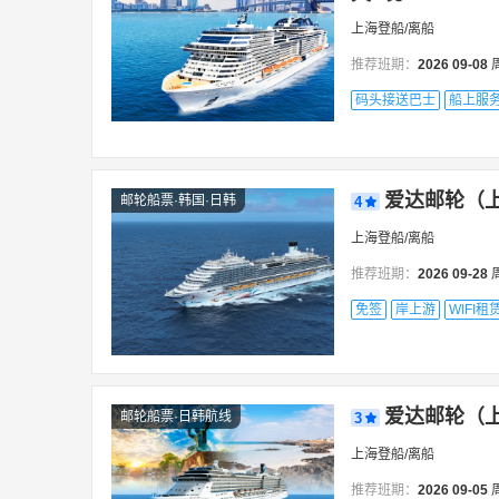
上海登船/离船
推荐班期：
2026
09-08
码头接送巴士
船上服
爱达邮轮（上
邮轮船票·韩国·日韩
4
上海登船/离船
推荐班期：
2026
09-28
免签
岸上游
WIFI租
爱达邮轮（上
邮轮船票·日韩航线
3
上海登船/离船
推荐班期：
2026
09-05