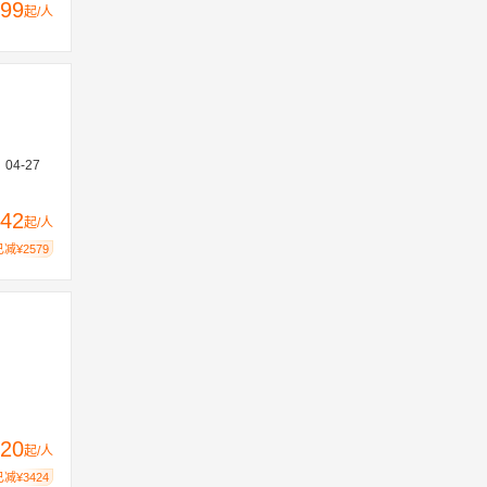
99
起/人
、04-27
42
起/人
已减¥2579
20
起/人
已减¥3424