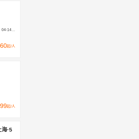
1-29、03-02
60
起/人
99
起/人
海·5