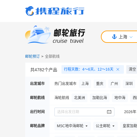
上海
邮轮预订
>
全部航线
共
4782
个产品
行程天数
：
4～6天、12～16天
清空
出发城市
热门出发城市
上海
重庆
广州
深圳
安康
鞍山
阿克苏地区
阿勒泰地区
邮轮航线
海轮航线
北美洲
加勒比海
地中海
西
保定
巴彦淖尔
白城
保山
白山
澳新
大西洋
南美洲
港澳台
出行时间
选择出发日期
2026年
昌都
朝阳
承德
赤壁
苍溪
苍
河轮航线
三峡河轮
欧洲河轮
美洲河轮
7
月
8
月
9
月
10
月
11
月
12
月
邮轮品牌
MSC地中海邮轮
公主邮轮
皇家加
稻城县
东阳
丹阳
恩施土家族苗族自
8
月
9
月
10
月
11
月
2029年
4
月