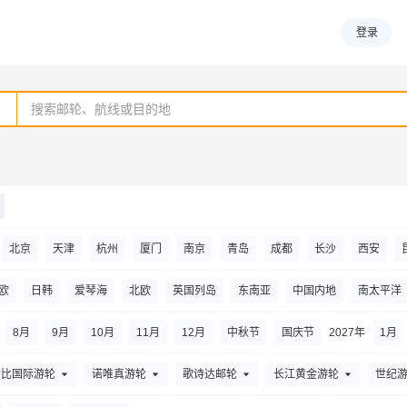
登录
北京
天津
杭州
厦门
南京
青岛
成都
长沙
西安
安阳
阿拉尔
阿拉善左旗
阿尔山
阿里
安顺
阿拉善右旗
澳
欧
日韩
爱琴海
北欧
英国列岛
东南亚
中国内地
南太平洋
博乐
巴中
百色
滨州
布尔津
蚌埠
宾阳
亳州
成都
非洲
北极
海上巡游
阿拉斯加
大溪地
南极
夏威夷
韩
8
月
9
月
10
月
11
月
12
月
中秋节
国庆节
2027年
1
月
南
大连
东莞
大理市
大冶
达州
迪庆
敦煌
大庆
大同
元旦节
春节
清明节
劳动节
端午节
2028年
1
月
2
月
3
勒比国际游轮
诺唯真游轮
歌诗达邮轮
长江黄金游轮
世纪
治州
鄂州
鄂尔多斯
二连浩特
额济纳旗
峨眉山市
福州
佛山