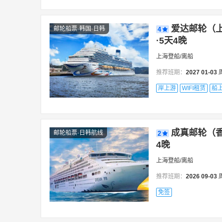
爱达邮轮（上
邮轮船票·韩国·日韩
4
·5天4晚
上海登船/离船
推荐班期：
2027
01-03
岸上游
WIFI租赁
船
成真邮轮（香
邮轮船票·日韩航线
2
4晚
上海登船/离船
推荐班期：
2026
09-03
免签