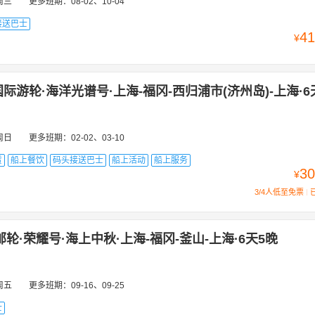
周三
更多班期：
08-02、10-04
典
伊托考托米特
伊斯坦布尔
芽庄
长滩
长崎市
佐世保市
接送巴士
41
¥
际游轮·海洋光谱号·上海-福冈-西归浦市(济州岛)-上海·6
周日
更多班期：
02-02、03-10
赁
船上餐饮
码头接送巴士
船上活动
船上服务
30
¥
3/4人低至免票
轮·荣耀号·海上中秋·上海-福冈-釜山-上海·6天5晚
周五
更多班期：
09-16、09-25
士