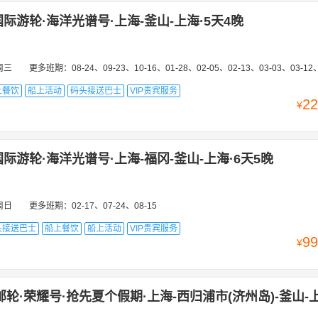
际游轮·海洋光谱号·上海-釜山-上海·5天4晚
周三
更多班期：
08-24、09-23、10-16、01-28、02-05、02-13、03-03、03-12、04-14、06-26、07-05、08-25、09-11、09-27、0
上餐饮
船上活动
码头接送巴士
VIP贵宾服务
22
¥
际游轮·海洋光谱号·上海-福冈-釜山-上海·6天5晚
周日
更多班期：
02-17、07-24、08-15
头接送巴士
船上餐饮
船上活动
VIP贵宾服务
99
¥
邮轮·荣耀号·抢先夏个假期·上海-西归浦市(济州岛)-釜山-上