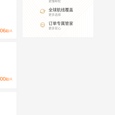
更懂邮轮
国外出发城市
奥克兰
阿姆斯特丹
奥斯陆
全球航线覆盖
更多选择
巴尔特拉岛
贝伦
巴塞罗那
订单专属管家
港
多伦多
达尼丁
达尔文
德班
更多安心
06
起/人
西堡
菲利普斯堡
费里曼特尔
法兰克福
志明市
加尔维斯顿
杰克逊维尔
旧金山
卡利亚里
库萨达斯
劳德代尔堡
拉斯帕尔马斯
兰萨罗特岛
伦敦
马赛
蒙特卡洛
马拉加
马拉加省
00
起/人
那霸
Port Canaveral
皮特尔角城
埃尔
圣约翰斯
圣保罗
萨尔瓦多
坦帕
檀香山
特马
塔拉戈纳
塔兰托
图
新奥尔良
悉尼
希尔克内斯