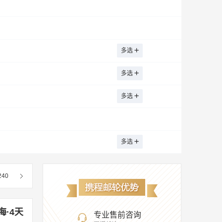
迪士尼游轮
长航游轮
海口
衡阳
惠州
呼伦贝尔
精钻游轮
大洋邮轮
河池
鹤壁
红安
衡山县
黄冈
真邮轮（香港）有限公司
建宁
江门
建德
九寨沟
晋江
多选
海南海峡
丽晶七海邮轮
兰州
六盘水
柳州
丽江
拉萨
ean Voyages
南海邮轮
多选
平
利川
六安
乐山
溧阳
聊城
阳
嫩江
宁蒗
怒江
莆田
攀枝花
多选
日照
若羌
日喀则
上海
深圳
农架
山南
商洛
汕头
遂宁
宿迁
多选
番
塔城地区
通化
天水
泰宁
兰察布
梧州
五大连池市
乌拉特中旗
240
宣城
新源
许昌
新乡
邢台
延安
宜兴
营口
伊宁市
伊春
海·4天
专业售前咨询
湛江
株洲
镇江
舟山
张家界