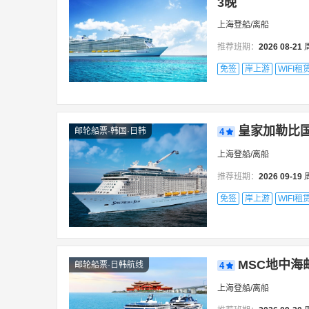
3晚
昭通
长治
中卫
张掖
扎兰屯
上海登船/离船
阿克雷里
阿利坎特
安科纳
布里奇顿
推荐班期：
2026
08-21
比雷埃夫斯
布达佩斯
卑尔根
巴勒莫
免签
岸上游
WIFI租
船上服务
达喀尔
多佛尔
的里雅斯特
杜布罗夫
丰沙尔
釜山
关岛
哥本哈根
瓜拉
皇家加勒比国
邮轮船票·韩国·日韩
4
加尔维斯顿县
鲸湾港
基尔
加的斯
上海登船/离船
拉罗马纳
劳托卡
罗安达
里约热内卢
推荐班期：
2026
09-19
林茨
里窝那
林查班
迈阿密
蒙特
免签
岸上游
WIFI租
曼谷
马尼拉市
马米勒斯
马六甲
帕皮提
朴次茅斯
帕尔马马洛卡
普吉
MSC地中海邮
邮轮船票·日韩航线
4
圣安东尼奥
圣安东尼奥
圣地亚哥
萨
上海登船/离船
温哥华
维约堡
乌斯怀亚
威廉斯港