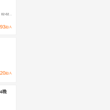
09-12、09-21
93
起/人
20
起/人
4晚