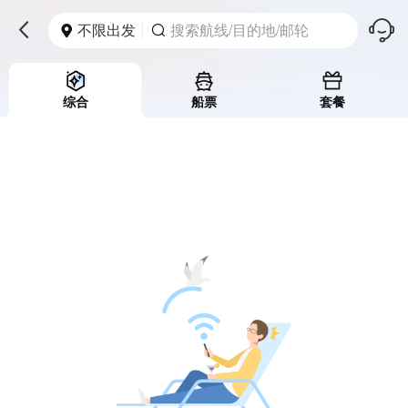
󱪩
不限出发
搜索航线/目的地/邮轮



综合
船票
套餐