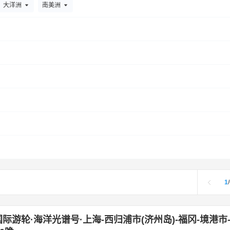
精钻游轮
维京游轮
丽思卡尔顿邮轮
Oceanwide Expedit
阿伯丁
阿克雷里
安塔利亚
巴尔的摩
波士顿
布里奇顿
巴拿
大洋洲
南美洲
Scenic
世纪游轮
66度探险邮轮
世邦邮轮
维珍邮轮
尔
巴里
波尔多
巴黎
滨海拉塞讷
贝尔法斯特
卑尔根
巴厘岛
阿玛河轮邮轮
星瀚邮轮
莫扎特河轮
极地纬度
Scylla AG
那利岛
都柏林
东京
费城
法兰西堡
费里曼特尔
福塔雷萨
丰
金山
加尔维斯顿
杰克逊维尔
加尔维斯顿县
鲸湾港
基尔
基奥贾
劳德代尔堡
劳托卡
里约热内卢
罗马
里斯本
雷克雅未克
拉
niguada
伦敦
里窝那
拉斯帕尔马斯
里昂
鹿特丹
林茨
林查
加
蒙特卡洛
慕尼黑
马拉加省
曼谷
纽约
拿骚
南安普敦
朴次茅斯
帕尔马马洛卡
乔治王岛
奇维塔韦基亚
热那亚
仁川
圣
特
圣克鲁斯-德特内里费
斯沃尔韦尔
索龙
坦帕
檀香山
特罗姆
瓦尔内明德
西雅图
新奥尔良
悉尼
新加坡
雅典
伊托考托米
1
/
际游轮·海洋光谱号·上海-西归浦市(济州岛)-福冈-境港市-