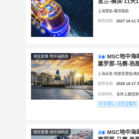
室兰-横滨·11天
上海登船-横滨离船
推荐班期：
2027
10-11
MSC地中海
邮轮套餐·地中海航线
4
塞罗那-马赛-热那
上海出发-热那亚登船/离
推荐班期：
2026
10-17
班期特色：
含岸上跟团游+邮轮小费，专业领
中文领队
含签证服务
MSC地中海
邮轮套餐·地中海航线
4