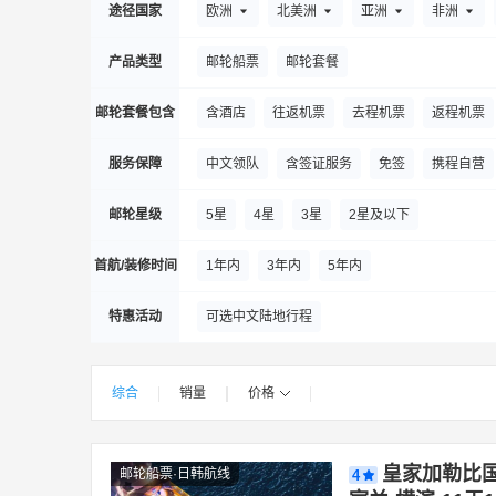
意铂奢华邮轮
歌诗达邮轮
荷美邮轮
出发城市
奥克兰
阿姆斯特丹
阿利坎特
途径国家
欧洲
北美洲
亚洲
非洲
翡翠河轮
冠达邮轮
长航游轮
巴塞罗那
比雷埃夫斯
布达佩斯
巴塞
产品类型
邮轮船票
邮轮套餐
星途游轮(河轮)
地中海俱乐部游轮
多佛尔
代根多夫
杜布罗夫尼克
大加
邮轮套餐包含
含酒店
往返机票
去程机票
返程机票
汉堡
赫尔辛基
横滨
胡志明市
旧
服务保障
中文领队
含签证服务
免签
携程自营
科隆
魁北克城
卡波圣卢卡斯
凯恩斯
Las Palmas de Gran Canaria - Cuenca del Gui
邮轮星级
5星
4星
3星
2星及以下
墨尔本
马埃岛
马瑙斯
马赛
马拉
首航/装修时间
1年内
3年内
5年内
蓬塔雷纳斯县
帕皮提
蓬塔阿雷纳斯
特惠活动
可选中文陆地行程
斯德哥尔摩
苏黎世
塞维利亚
斯普利
威廉斯港
瓦尔帕莱索
威尼斯
瓦莱塔
综合
销量
价格
|
|
|
|
皇家加勒比国
邮轮船票·日韩航线
4