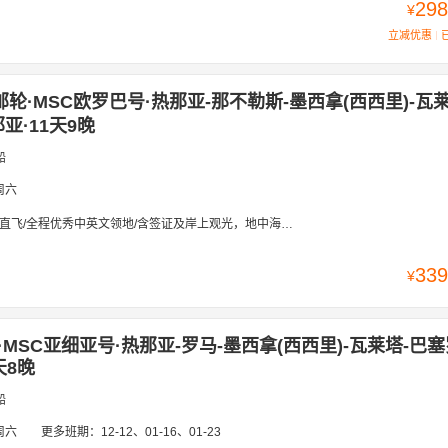
298
¥
立减优惠
邮轮·MSC欧罗巴号·热那亚-那不勒斯-墨西拿(西西里)-瓦
亚·11天9晚
船
周六
程优秀中英文领地/含签证及岸上观光，地中海5国，意大利 法国 西班牙 马耳他 瑞士
339
¥
MSC亚细亚号·热那亚-罗马-墨西拿(西西里)-瓦莱塔-巴塞
天8晚
船
周六
更多班期：
12-12、01-16、01-23