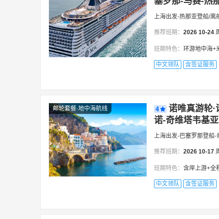
塞罗那-马赛-热那
上海出发-热那亚登船/离
推荐班期：
2026
10-24
班期特色：
环游地中海+
中文领队
含签证服务
诺唯真游轮·
邮轮套餐·地中海航线
4
诺-奇维塔韦基亚·
上海出发-巴塞罗那登船
推荐班期：
2026
10-17
班期特色：
含岸上游+全程领队丨东航可申请
中文领队
含签证服务