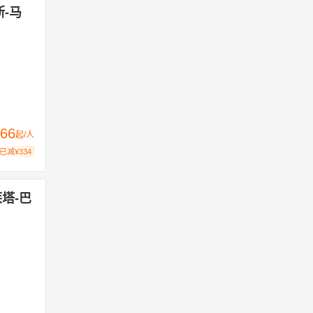
-马
66
起/人
已减¥334
莱塔-巴