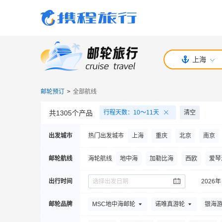
上海
邮轮预订
>
全部航线
共
1305
个产品
行程天数
：
10～11天
清空
出发城市
热门出发城市
上海
重庆
北京
南京
包头
北海
成都
常州
大连
大
邮轮航线
海轮航线
地中海
加勒比海
西欧
爱琴
呼伦贝尔
济南
景德镇
井冈山市
南极
非洲
北极
东南亚
出行时间
选择出发日期
2026年
青岛
泉州
上海
深圳
沈阳
厦
河轮航线
欧洲河轮
三峡河轮
7
月
8
月
9
月
10
月
11
月
12
月
邮轮品牌
MSC地中海邮轮
诺唯真游轮
银海
香港
西宁
西昌
徐州
烟台
义
10
月
11
月
12
月
2029年
1
月
2
月