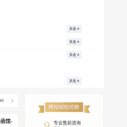
ions
天鹅探索邮轮
马城
布鲁姆
布里斯班
布宜诺斯艾利斯
迪士尼游轮
丽晶七海邮轮
达尔文
达喀尔
德班
的里雅斯特
夸克探险
沙尔
哥本哈根
格拉斯哥
惠蒂尔
多选
加的斯
久尔久
吉达
卡纳维拉尔角
多选
文纳
朗伊尔城
班
迈阿密
蒙特利尔
Marigot
莫比尔
多选
尼斯
纽伦堡
努克
Port Canaveral
胡安
圣迭戈
苏赫奈泉
萨沃纳
多选
瑟
塔拉戈纳
塔兰托
温哥华
乌斯怀亚
特
伊斯坦布尔
66
函馆-
专业售前咨询