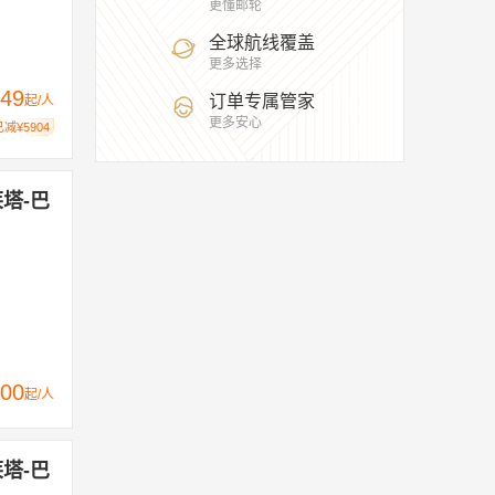
更懂邮轮
全球航线覆盖
更多选择
49
订单专属管家
起/人
更多安心
已减¥5904
莱塔-巴
00
起/人
莱塔-巴