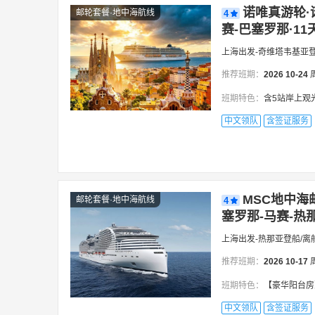
诺唯真游轮·
邮轮套餐·地中海航线
4
赛-巴塞罗那·11
上海出发-奇维塔韦基亚
推荐班期：
2026
10-24
班期特色：
含5站岸上观光※CA国航(可
中文领队
含签证服务
MSC地中海
邮轮套餐·地中海航线
4
塞罗那-马赛-热那
上海出发-热那亚登船/离
推荐班期：
2026
10-17
班期特色：
【豪华阳台房】一站式服务丨专业
中文领队
含签证服务