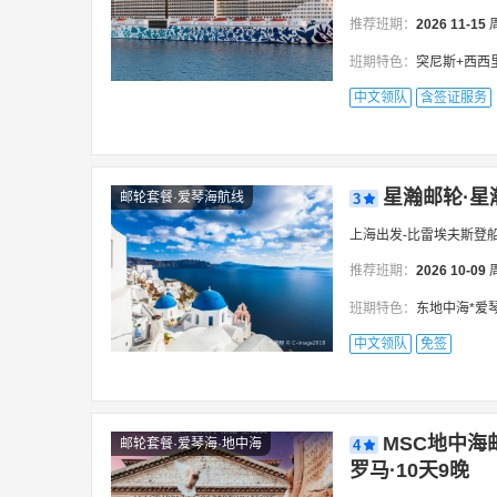
推荐班期：
2026
11-15
班期特色：
突尼斯+西西里岛+意大利
中文领队
含签证服务
星瀚邮轮·星
邮轮套餐·爱琴海航线
3
上海出发-比雷埃夫斯登船
推荐班期：
2026
10-09
班期特色：
东地中海*爱琴海
中文领队
免签
MSC地中海
邮轮套餐·爱琴海·地中海
4
罗马·10天9晚