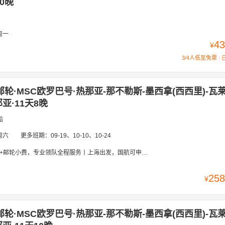
10晚
周一
43
¥
3/4人低至免票
邮轮·MSC欧罗巴号·热那亚-那不勒斯-墨西拿(西西里)-瓦
亚·11天8晚
船
周六
更多班期：
09-19、10-10、10-24
队全程服务丨上海出发，国航可申请联运丨经典5国丨意大利 马耳他 西班牙 法国 瑞士丨21万吨“未来邮轮”，海上巨无霸
258
¥
邮轮·MSC欧罗巴号·热那亚-那不勒斯-墨西拿(西西里)-瓦