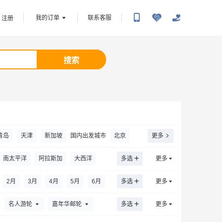
我的订单
联系客服
注册
搜索
青岛
天津
新加坡
国内出发城市
北京
更多
滨
合肥
海口
呼和浩特
黄山市
南太平洋
阿拉斯加
大西洋
多选
更多
阳
南京
南宁
宁波
南昌
南通
2
月
3
月
4
月
5
月
6
月
多选
更多
乌鲁木齐
威海
温州
无锡
西安
5
月
6
月
7
月
8
月
9
月
名人游轮
嘉年华邮轮
多选
更多
郑州
珠海
张家界
湛江
中山
国外