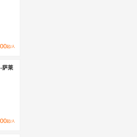
00
起/人
-萨莱
00
起/人