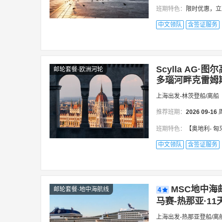
班期特色：
限时优惠，立减高达
中文领队
含签证服务
Scylla AG
邮轮套餐·欧洲河轮
多瑙河畔克雷姆斯
上海出发-林茨登船/离船
推荐班期：
2026
09-16
班期特色：
【奥地利- 匈
中文领队
含签证服务
MSC地中海
邮轮套餐·地中海航线
4
马赛-热那亚·11
上海出发-热那亚登船/离