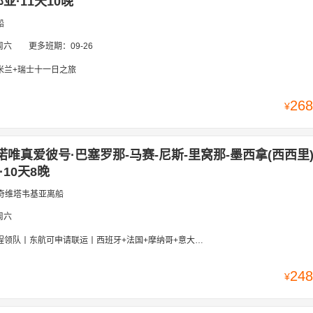
亚·11天10晚
船
周六
更多班期：
09-26
米兰+瑞士十一日之旅
268
¥
诺唯真爱彼号·巴塞罗那-马赛-尼斯-里窝那-墨西拿(西西里)
10天8晚
-奇维塔韦基亚离船
周六
联运丨西班牙+法国+摩纳哥+意大利丨打卡地中海TOP景点丨巴塞罗那+马赛+尼斯+摩纳哥+五渔村+西西里+阿玛菲海岸+罗马
248
¥