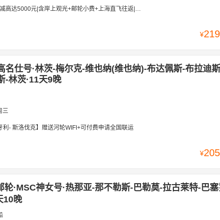
5000元|含岸上观光+邮轮小费+上海直飞往返|含圣家族教堂+瑞士卢加诺
219
¥
·图尔高名仕号·林茨-梅尔克-维也纳(维也纳)-布达佩斯-布拉迪
-林茨·11天9晚
周三
牙利- 斯洛伐克】赠送河轮WIFI+可付费申请全国联运
205
¥
邮轮·MSC神女号·热那亚-那不勒斯-巴勒莫-拉古莱特-巴塞
天10晚
船