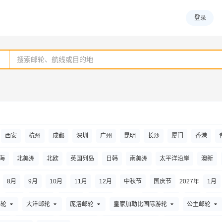
登录
西安
杭州
成都
深圳
广州
昆明
长沙
厦门
香港
理市
东莞
福州
佛山
广州
贵阳
赣州
桂林
杭州
哈尔
海
北美洲
北欧
英国列岛
日韩
南美洲
太平洋沿岸
澳新
揭阳
江门
昆明
喀什市
兰州
柳州
丽江
泸州
拉萨
绵
新加坡
港澳台
海上巡游
中国内地
大溪地
夏威夷
中东
8
月
9
月
10
月
11
月
12
月
中秋节
国庆节
2027年
1
月
门
三亚
上饶
苏州
石家庄
汕头
太原
台州
天津
武汉
春节
清明节
劳动节
端午节
2028年
1
月
2
月
3
月
4
月
游轮
大洋邮轮
庞洛邮轮
皇家加勒比国际游轮
公主邮轮
乌
银川
扬州
宜昌
运城
延吉
榆林
重庆
长沙
长春
4
月