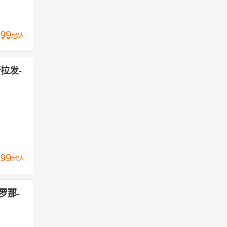
99
起/人
斯拉发-
99
起/人
罗那-