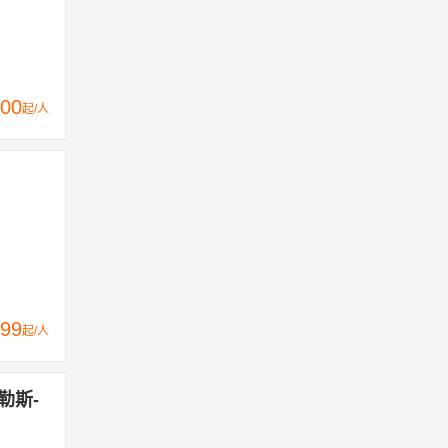
00
起/人
99
起/人
勒斯-