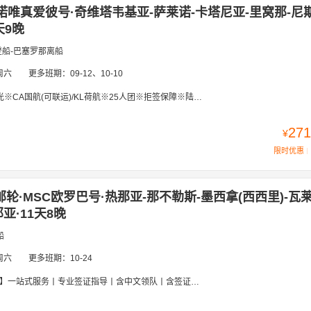
诺唯真爱彼号·奇维塔韦基亚-萨莱诺-卡塔尼亚-里窝那-尼斯
天9晚
登船-巴塞罗那离船
周六
更多班期：
09-12、10-10
联运)/KL荷航※25人团※拒签保障※陆地2晚4钻酒店※ 庞贝古城及圣家族大教堂入内【意大利-法国-摩纳哥-西班牙】
271
¥
限时优惠
邮轮·MSC欧罗巴号·热那亚-那不勒斯-墨西拿(西西里)-瓦
亚·11天8晚
船
周六
更多班期：
10-24
签证指导丨含中文领队丨含签证丨含全程岸上游丨含全程邮轮小费丨国航往返直飞丨可全国联运『法国+意大利+瑞士+西班牙+马耳他』