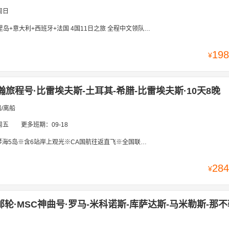
周日
+西班牙+法国 4国11日之旅 全程中文领队、含岸上游览、含签证费、赠送陆地WIFI/转换插头
198
¥
瀚旅程号·比雷埃夫斯-土耳其-希腊-比雷埃夫斯·10天8晚
/离船
周五
更多班期：
09-18
5岛※含6站岸上观光※CA国航往返直飞※全国联运※25人团※拒签保障
284
¥
邮轮·MSC神曲号·罗马-米科诺斯-库萨达斯-马米勒斯-那不