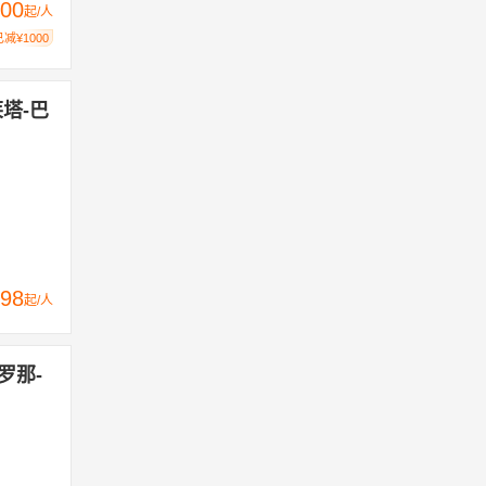
00
起/人
已减¥1000
莱塔-巴
98
起/人
罗那-