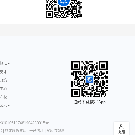
热点
英才
政策
中心
产权
扫码下载携程App
公示
10105117481904230015号
号
|
旅游度假资质
|
平台信息
|
资质与规则
客服