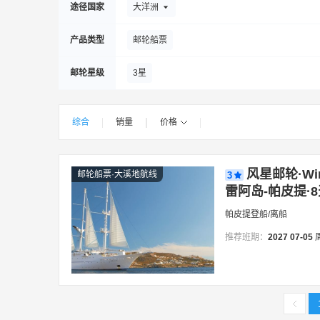
途径国家
大洋洲
产品类型
邮轮船票
邮轮星级
3星
综合
销量
价格
|
|
|
|
风星邮轮·Wi
邮轮船票·大溪地航线
3
雷阿岛-帕皮提·8
帕皮提登船/离船
推荐班期：
2027
07-05