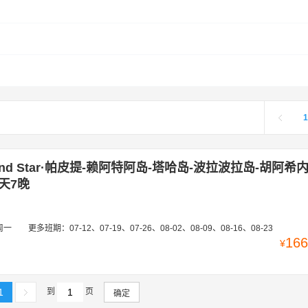
1
nd Star·帕皮提-赖阿特阿岛-塔哈岛-波拉波拉岛-胡阿希
天7晚
周一
更多班期：
07-12、07-19、07-26、08-02、08-09、08-16、08-23
166
¥
1
到
页