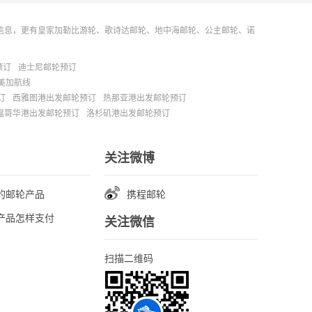
信息，更有皇家加勒比游轮、歌诗达邮轮、地中海邮轮、公主邮轮、诺
预订
迪士尼邮轮预订
美加航线
订
西雅图港出发邮轮预订
热那亚港出发邮轮预订
温哥华港出发邮轮预订
洛杉矶港出发邮轮预订
关注微博
的邮轮产品
携程邮轮
产品怎样支付
关注微信
扫描二维码