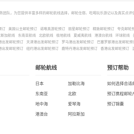
务团队，为您提供丰富多样的邮轮航线选择，邮轮住宿、吃喝玩乐游记以及真实点评
预订
美国公主邮轮预订
诺唯真游轮预订
丽星邮轮预订
精致邮轮预订
夸克邮轮
拉斯加航线
东南亚航线
北欧航线
极地航线
夏威夷航线
港澳台航线
环球航线
港出发邮轮预订
天津港出发邮轮预订
罗马港出发邮轮预订
巴塞罗那港出发邮轮预
港出发邮轮预订
纽约港出发邮轮预订
鹿特丹港出发邮轮预订
香港出发邮轮预订
邮轮航线
预订帮助
日本
加勒比海
如何选择合适
东南亚
北欧
预订携程邮轮
地中海
爱琴海
预订锦囊
港澳台
阿拉斯加