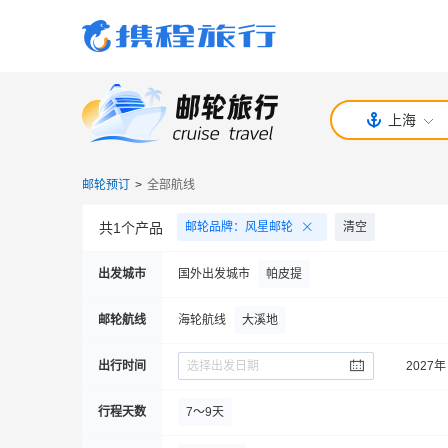
上海
邮轮预订
>
全部航线
共
1
个产品
邮轮品牌
：
风星邮轮
清空
出发城市
国外出发城市
帕皮提
邮轮航线
海轮航线
大溪地
出行时间
选择出发日期
2027年
行程天数
7～9天