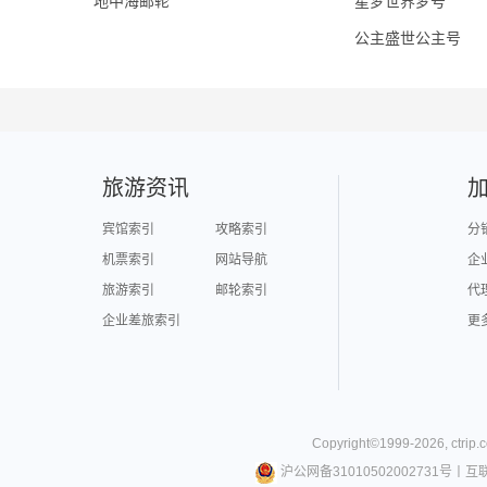
地中海邮轮
星梦世界梦号
公主盛世公主号
旅游资讯
宾馆索引
攻略索引
分
机票索引
网站导航
企
旅游索引
邮轮索引
代
企业差旅索引
更
Copyright©
1999-
2026
,
ctrip.
沪公网备31010502002731号
丨
互