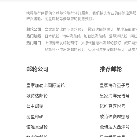
携程旅行网提供全球邮轮旅行预订服务，我们精选专业的邮轮旅游服
唯真游轮、丽星邮轮等豪华游轮优惠预订。
邮轮公司
皇家加勒比国际游轮预订
歌诗达邮轮预订
地中海邮轮
热门航线
日本航线
地中海航线
加勒比海航线
爱琴海航线
阿
热门港口
上海港出发邮轮预订
罗德代堡港出发邮轮预订
威尼斯
乌斯怀亚港出发邮轮预订
迈阿密港出发邮轮预订
基尔
邮轮公司
推荐邮轮
皇家加勒比国际游轮
皇家海洋量子号
歌诗达邮轮
皇家海洋光谱号
公主邮轮
诺唯真喜悦号
丽星邮轮
歌诗达赛琳娜号
诺唯真游轮
歌诗达大西洋号