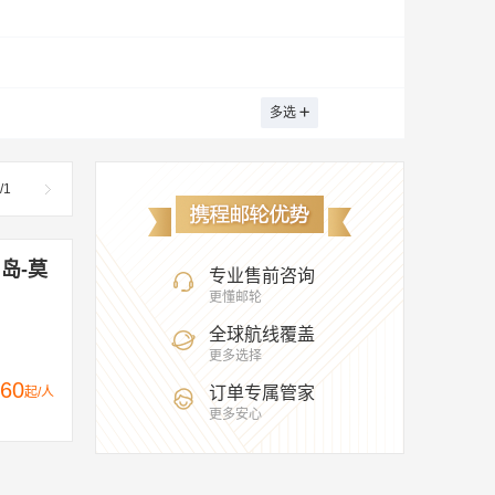
多选
/
1
内岛-莫
专业售前咨询
更懂邮轮
全球航线覆盖
更多选择
60
订单专属管家
起/人
更多安心