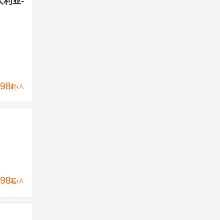
大利亚-
98
起/人
98
起/人