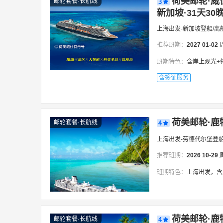
荷美邮轮·威
邮轮套餐·长航线
3
新加坡·31天30
上海出发-新加坡登船/离
推荐班期：
2027
01-02
班期特色：
含岸上观光+领队，珊
含签证服务
荷美邮轮·鹿
邮轮套餐·长航线
4
上海出发-劳德代尔堡登船
推荐班期：
2026
10-29
班期特色：
上海出发，含岸上观光+
荷美邮轮·鹿
邮轮套餐·长航线
4