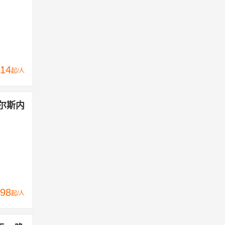
14
起/人
达尔斯内
98
起/人