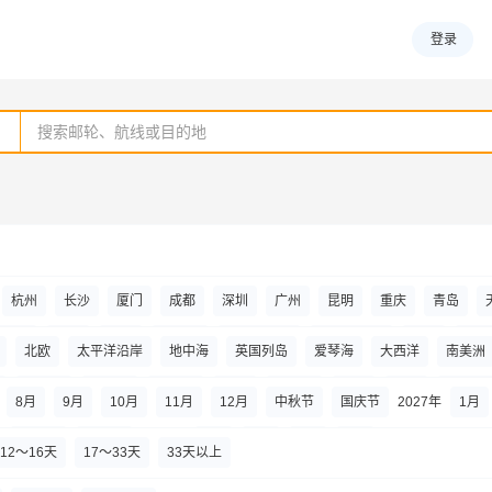
登录
杭州
长沙
厦门
成都
深圳
广州
昆明
重庆
青岛
鞍山
安顺
安阳
阿拉尔
阿拉善左旗
阿拉善右旗
阿里
北京
北欧
太平洋沿岸
地中海
英国列岛
爱琴海
大西洋
南美洲
巴彦淖尔
巴中
成都
常州
常德
赤峰
朝阳
沧源
池州
新加坡
东南亚
港澳台
南极
大溪地
中东
环球
中国内
8
月
9
月
10
月
11
月
12
月
中秋节
国庆节
2027年
1
月
东营
德令哈
大理市
东阳
迪庆
额济纳旗
恩施土家族苗族自治州
劳动节
端午节
2028年
1
月
2
月
3
月
4
月
12～16天
17～33天
33天以上
阳
格尔木
甘孜县
果洛
广元
赣州
固原
桂林
杭州
合