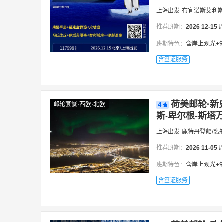
上海出发-布宜诺斯艾利
推荐班期：
2026
12-15
班期特色：
含岸上观光+领队，南极
含签证服务
荷美邮轮·新
邮轮套餐·西欧·北欧
4
斯-卑尔根-斯塔万
上海出发-鹿特丹登船/离
推荐班期：
2026
11-05
班期特色：
含岸上观光+
含签证服务