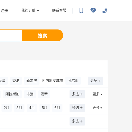
我的订单
联系客服
注册
搜索
天津
香港
新加坡
国内出发城市
阿尔山
更多
包头
白城
百色
滨州
北海
阿拉斯加
非洲
澳新
多选
更多
承德
昌都
郴州
大连
东莞
敦煌
地
海上巡游
2
月
3
月
4
月
5
月
6
月
多选
更多
鄂尔多斯
二连浩特
鄂州
福州
多选
肥
哈尔滨
呼和浩特
海口
呼伦贝尔