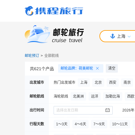
上海
邮轮预订
>
全部航线
共
621
个产品
邮轮品牌
：
荷美邮轮
清空
出发城市
热门出发城市
上海
北京
西安
南京
安康
阿克苏地区
阿勒泰地区
安庆
邮轮航线
海轮航线
北美洲
远洋
加勒比海
西欧
保山
毕节
博乐
布尔津
白山
夏威夷
日韩
南太平洋
北极
出行时间
选择出发日期
2026年
稻城县
达州
大同
丹东
大庆
7
月
8
月
9
月
10
月
11
月
12
月
行程天数
1～3天
4～6天
7～9天
10～11天
佛山
抚远
富蕴
阜阳
广州
贵