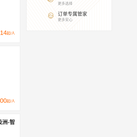
更多选择
订单专属管家
更多安心
14
起/人
00
起/人
极洲-智