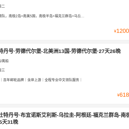
周二
2岛+南美5国，南极半岛+福克兰群岛+马丘比丘+伊瓜苏瀑布+智利峡湾+火地岛+耶稣圣像
1200
¥
特丹号·劳德代尔堡-北美洲13国-劳德代尔堡·27天26晚
/离船
周三
｜百年邮轮品牌｜含岸上游｜全程专业中文领队服务｜
618
¥
仕特丹号·布宜诺斯艾利斯-乌拉圭-阿根廷-福克兰群岛-南
5天31晚