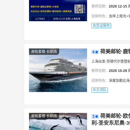
推荐班期：
2026
12-15
班期特色：
含岸上观光+领队，南极
含签证服务
荷美邮轮·鹿
邮轮套餐·长航线
4
上海出发-劳德代尔堡登船
推荐班期：
2026
10-28
班期特色：
深度加勒比海
中文领队
荷美邮轮·欧
邮轮套餐·长航线
3
利-圣安东尼奥·3