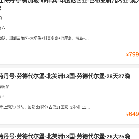
仕特丹号·新加坡-菲律宾-印度尼西亚-巴布亚新几内亚-澳
晚
船
周六
瑚三角区+大堡礁+科莫多岛+巴厘岛，海岛+火山+袋鼠+巨蜥+土著，太平洋秘境邮轮之旅
799
¥
特丹号·劳德代尔堡-北美洲13国-劳德代尔堡·28天27晚
/离船
周四
领队，加勒比邮轮+古巴11国家+3外领+11海岛，加勒比海全景+海岛度假+探秘玛雅文明
649
¥
特丹号·劳德代尔堡-北美洲13国-劳德代尔堡·26天25晚