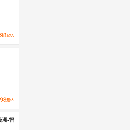
98
起/人
98
起/人
极洲-智