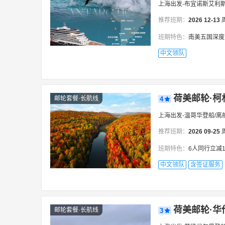
上海出发-布宜诺斯艾利
推荐班期：
2026
12-13
班期特色：
南美五国深度游+南极双岛
中文领队
荷美邮轮·柯
邮轮套餐·长航线
4
上海出发-温哥华登船/离
推荐班期：
2026
09-25
班期特色：
6人同行立减1000元/人！
中文领队
含签证服务
荷美邮轮·华
邮轮套餐·长航线
3