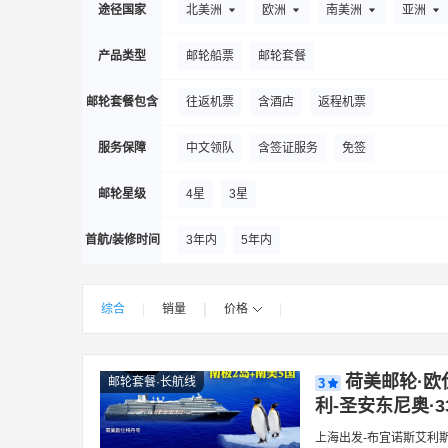
菏泽
汉中
霍林郭勒
黄山市
邯郸
途径国家
北美洲
欧洲
南美洲
亚洲
景德镇
井冈山市
江门
佳木斯
济
产品类型
邮轮船票
邮轮套餐
兰州
拉萨
泸州
林芝
临沧
临
邮轮套餐包含
往返机票
含酒店
返程机票
满洲里
牡丹江
漠河
梅州
芒市
服务保障
中文领队
含签证服务
免签
秦皇岛
齐齐哈尔
祁连
且末
庆阳
上饶
韶关
石河子
三明
山南
邮轮星级
4星
3星
通化
通辽
天水
唐山
武汉
无
首航/装修时间
3年内
5年内
梧州
巫山
乌兰察布
西安
西宁
延吉
榆林
延安
玉林
盐城
营
综合
销量
价格
|
|
|
|
郑州
扎兰屯
长治
镇江
舟山
布宜诺斯艾利斯
比雷埃夫斯
巴塞罗那
荷美邮轮·欧
邮轮套餐·长航线
3
蒙特利尔
纽约
奇维塔韦基亚
圣迭戈
利-圣安东尼奥·3
上海出发-布宜诺斯艾利