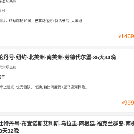
-悉尼离船
周日
邮轮10国，巴拿马运河+复活节岛+大溪地，穿越北美洲+南美洲+大洋洲，加勒比海+南太平洋，
1469
¥
伦丹号·纽约-北美洲-南美洲-劳德代尔堡·35天34晚
代尔堡离船
周五
+优秀领队，7国加勒比海度假+亚马逊河探险，天堂海岛+热带雨林+野生动物+土著部落
999
¥
仕特丹号·布宜诺斯艾利斯-乌拉圭-阿根廷-福克兰群岛-南
3天32晚