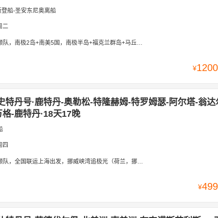
斯登船-圣安东尼奥离船
周二
2岛+南美5国，南极半岛+福克兰群岛+马丘比丘+伊瓜苏瀑布+智利峡湾+火地岛+耶稣圣像
1200
¥
史特丹号·鹿特丹-奥勒松-特隆赫姆-特罗姆瑟-阿尔塔-翁
格-鹿特丹·18天17晚
船
周四
领队，全国联运上海出发，挪威峡湾追极光（荷兰，挪威）
499
¥