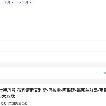
黑河
怀化
哈密
和田市
衡阳
惠州
河池
淮安
红原
非洲
大洋洲
宁
嘉峪关
锦州
荆州
建德
九寨沟
揭阳
昆明
喀什市
汾
荔波
陇川
澜沧
龙岩
洛阳
连云港
柳州
丽江
黎平
南京
宁波
南昌
南宁
南通
嫩江
宁蒗
怒江
南充
南
衢州
琼海
日照
若羌
日喀则
上海
厦门
深圳
沈阳
十堰
神农架
商洛
汕头
太原
天津
台州
腾冲
塔什库尔干
锡
乌鲁木齐
温州
威海
乌海
文山市
乌拉特中旗
武夷山
西昌
香港
兴义
新源
西双版纳
襄阳
锡林浩特
信阳
徐
口
扬州
于田
宜宾
宜昌
伊春
宜春
伊宁市
岳阳
玉树
1
/
张家界
湛江
张家口
昭通
中卫
遵义
株洲
张掖
国外出发
多佛尔
的里雅斯特
东京
惠蒂尔
魁北克城
开普敦
劳德代尔堡
仕特丹号·布宜诺斯艾利斯-乌拉圭-阿根廷-福克兰群岛-南
圣安东尼奥
温哥华
西雅图
悉尼
新加坡
3天32晚
斯登船-圣安东尼奥离船