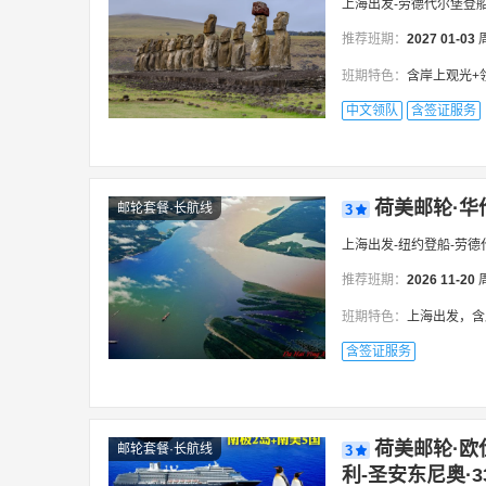
上海出发-劳德代尔堡登船
推荐班期：
2027
01-03
班期特色：
含岸上观光+领队，环球
中文领队
含签证服务
荷美邮轮·华
邮轮套餐·长航线
3
上海出发-纽约登船-劳德
推荐班期：
2026
11-20
班期特色：
上海出发，含岸上观光
含签证服务
荷美邮轮·欧
邮轮套餐·长航线
3
利-圣安东尼奥·3