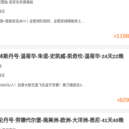
斯登船-圣安东尼奥离船
周日
冰川丨全程领队陪同、全程安排精致岸上游丨巴西-阿根廷-乌拉圭-福克兰群岛-南极巡游-智利-秘鲁
1198
¥
林斯丹号·温哥华-朱诺-史凯威-凯奇坎-温哥华·24天22晚
船
周五
加拿大航空直飞往返不劳累！黄刀镇连住3晚观测极光！全程优秀中文领队陪同！岸上观光全含！加拿大东西全境一次玩遍！
829
¥
伦丹号·劳德代尔堡-南美洲-欧洲-大洋洲-悉尼·41天40晚