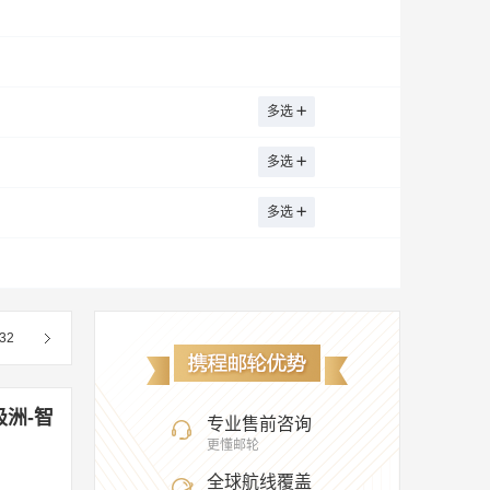
湖州
济南
金昌
鸡西
九江
克拉玛依
库车
库尔勒
凯里
康定
临沂
六盘水
吕梁
陇南
绵阳
多选
阳
攀枝花
普洱
青岛
泉州
多选
石家庄
苏州
三亚
邵阳
莎车
图木舒克
铜仁
吐鲁番
塔城地区
多选
五大连池市
潍坊
芜湖
乌兰浩特
州
忻州
烟台
银川
运城
义乌
市
永州
长春
长沙
重庆
珠海
32
城市
奥克兰
阿姆斯特丹
波士顿
鹿特丹
雷克雅未克
里斯本
迈阿密
极洲-智
专业售前咨询
更懂邮轮
全球航线覆盖