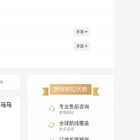
多选
多选
/
1
尔马马
专业售前咨询
更懂邮轮
全球航线覆盖
更多选择
订单专属管家