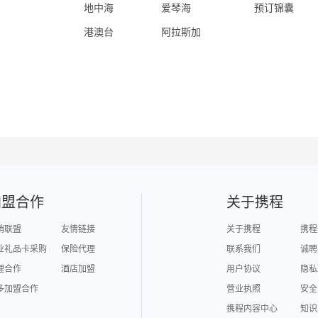
地中海
爱琴海
预订锦囊
港澳台
阿拉斯加
加盟合作
关于携程
销联盟
友情链接
关于携程
携程
业礼品卡采购
保险代理
联系我们
诚聘
理合作
酒店加盟
用户协议
隐私
多加盟合作
营业执照
安全
携程内容中心
知识