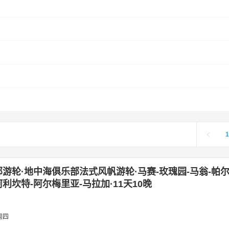
1
游轮·地中海俱乐部法式风帆游轮·马赛-玫瑰园-马翁-帕
阿利坎特-阿尔梅里亚-马拉加·11天10晚
周四