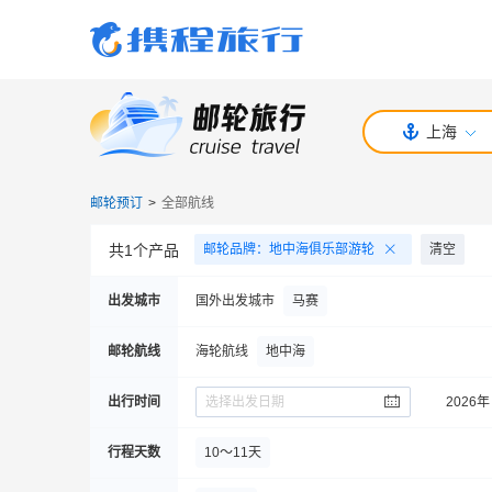
上海
邮轮预订
>
全部航线
共
1
个产品
邮轮品牌
：
地中海俱乐部游轮
清空
出发城市
国外出发城市
马赛
邮轮航线
海轮航线
地中海
出行时间
选择出发日期
2026年
行程天数
10～11天