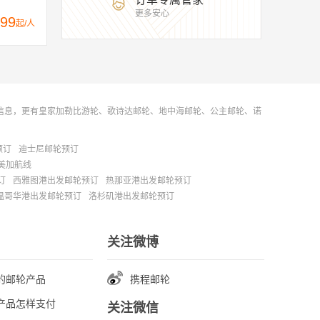
更多安心
99
起/人
信息，更有皇家加勒比游轮、歌诗达邮轮、地中海邮轮、公主邮轮、诺
预订
迪士尼邮轮预订
美加航线
订
西雅图港出发邮轮预订
热那亚港出发邮轮预订
温哥华港出发邮轮预订
洛杉矶港出发邮轮预订
关注微博
的邮轮产品
携程邮轮
产品怎样支付
关注微信