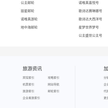
公主邮轮
诺唯真喜悦号
丽星邮轮
歌诗达赛琳娜号
诺唯真游轮
歌诗达大西洋号
地中海邮轮
星梦世界梦号
公主盛世公主号
旅游资讯
宾馆索引
攻略索引
分
机票索引
网站导航
企
旅游索引
邮轮索引
代
企业差旅索引
更