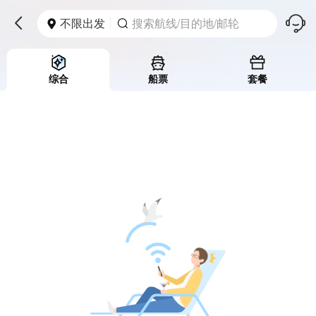
󱪩
不限出发
搜索航线/目的地/邮轮



综合
船票
套餐