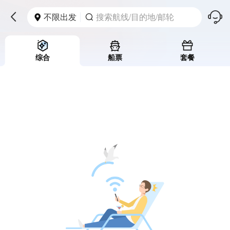
󱪩
不限出发
搜索航线/目的地/邮轮



综合
船票
套餐